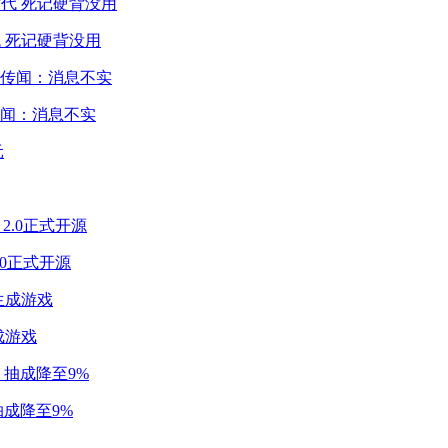
 死记硬背没用
闻：消息不实
2.0正式开源
成游戏
成降至9%