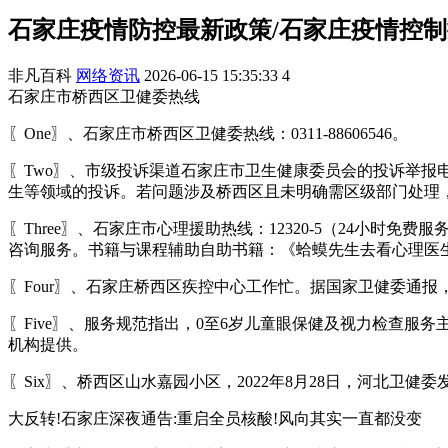
石家庄疫情防控最新政策/石家庄疫情控
非凡百科
网络资讯
2026-06-15 15:35:33
4
石家庄市桥西区卫健委热线
〖One〗、石家庄市桥西区卫健委热线：0311-88606546。
〖Two〗、市级投诉渠道石家庄市卫生健康委员会的投诉举报电子邮
生等领域的投诉。若问题涉及桥西区且未明确需区级部门处理
〖Three〗、石家庄市心理援助热线：12320-5（24
咨询服务。书籍与课程辅助自助书籍：《蛤蟆先生去看心理医
〖Four〗、石家庄桥西区疾控中心工作忙。据国家卫健委通
〖Five〗、服务规范指出，0至6岁儿童眼保健及视力检查
机构提供。
〖Six〗、桥西区山水嘉园小区，2022年8月28日，河北卫健委
大反转!石家庄深夜通告:重启全员核酸!风向其实一直都没变