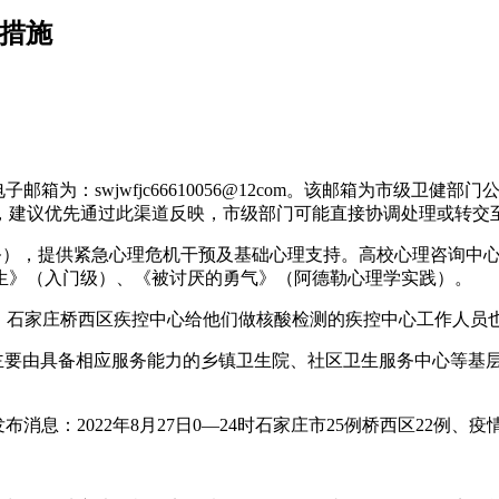
制措施
箱为：swjwfjc66610056@12com。该邮箱为市级卫
，建议优先通过此渠道反映，市级部门可能直接协调处理或转交
小时免费服务），提供紧急心理危机干预及基础心理支持。高校心理咨
生》（入门级）、《被讨厌的勇气》（阿德勒心理学实践）。
报，石家庄桥西区疾控中心给他们做核酸检测的疾控中心工作人
服务主要由具备相应服务能力的乡镇卫生院、社区卫生服务中心等
发布消息：2022年8月27日0—24时石家庄市25例桥西区22例、