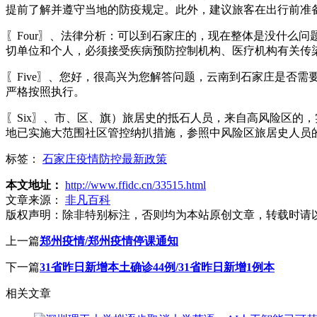
提前了解并遵守当地的防疫规定。此外，建议旅客在出行前准
〖Four〗、法律分析：可以到石家庄的，现在整体是没什么
切单位和个人，必须接受疾病预防控制机构、医疗机构有关传
〖Five〗、您好，很高兴为您解答问题，云南到石家庄是否
严格按照执行。
〖Six〗、市、区、旗）旅居史的抵石人员，来自高风险区的
地已实施大范围社区管控纳扒措施，参照中风险区旅居史人员
标签：
石家庄疫情防控最新政策
本文地址：
http://www.ffidc.cn/33515.html
文章来源：
非凡百科
版权声明：
除非特别标注，否则均为本站原创文章，转载时请
上一篇
郑州疫情/郑州疫情停课通知
下一篇
31省昨日新增本土确诊44例/31省昨日新增1例本
相关文章