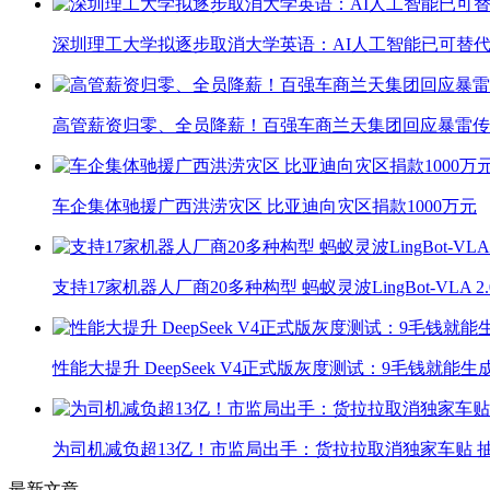
深圳理工大学拟逐步取消大学英语：AI人工智能已可替代
高管薪资归零、全员降薪！百强车商兰天集团回应暴雷传
车企集体驰援广西洪涝灾区 比亚迪向灾区捐款1000万元
支持17家机器人厂商20多种构型 蚂蚁灵波LingBot-VLA 
性能大提升 DeepSeek V4正式版灰度测试：9毛钱就能生
为司机减负超13亿！市监局出手：货拉拉取消独家车贴 抽
最新文章