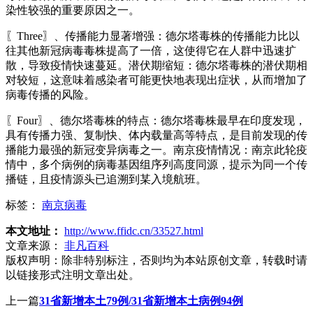
染性较强的重要原因之一。
〖Three〗、传播能力显著增强：德尔塔毒株的传播能力比以
往其他新冠病毒毒株提高了一倍，这使得它在人群中迅速扩
散，导致疫情快速蔓延。潜伏期缩短：德尔塔毒株的潜伏期相
对较短，这意味着感染者可能更快地表现出症状，从而增加了
病毒传播的风险。
〖Four〗、德尔塔毒株的特点：德尔塔毒株最早在印度发现，
具有传播力强、复制快、体内载量高等特点，是目前发现的传
播能力最强的新冠变异病毒之一。南京疫情情况：南京此轮疫
情中，多个病例的病毒基因组序列高度同源，提示为同一个传
播链，且疫情源头已追溯到某入境航班。
标签：
南京病毒
本文地址：
http://www.ffidc.cn/33527.html
文章来源：
非凡百科
版权声明：
除非特别标注，否则均为本站原创文章，转载时请
以链接形式注明文章出处。
上一篇
31省新增本土79例/31省新增本土病例94例