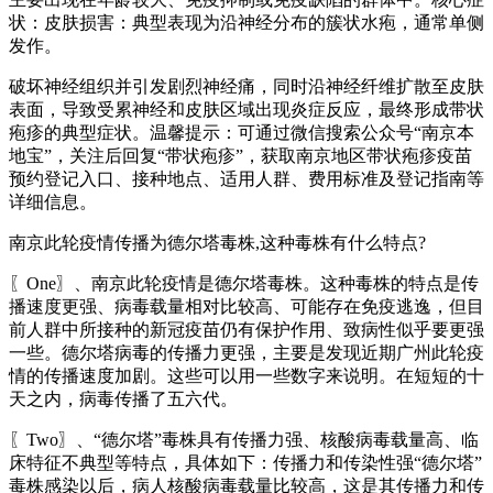
状：皮肤损害：典型表现为沿神经分布的簇状水疱，通常单侧
发作。
破坏神经组织并引发剧烈神经痛，同时沿神经纤维扩散至皮肤
表面，导致受累神经和皮肤区域出现炎症反应，最终形成带状
疱疹的典型症状。温馨提示：可通过微信搜索公众号“南京本
地宝”，关注后回复“带状疱疹”，获取南京地区带状疱疹疫苗
预约登记入口、接种地点、适用人群、费用标准及登记指南等
详细信息。
南京此轮疫情传播为德尔塔毒株,这种毒株有什么特点?
〖One〗、南京此轮疫情是德尔塔毒株。这种毒株的特点是传
播速度更强、病毒载量相对比较高、可能存在免疫逃逸，但目
前人群中所接种的新冠疫苗仍有保护作用、致病性似乎要更强
一些。德尔塔病毒的传播力更强，主要是发现近期广州此轮疫
情的传播速度加剧。这些可以用一些数字来说明。在短短的十
天之内，病毒传播了五六代。
〖Two〗、“德尔塔”毒株具有传播力强、核酸病毒载量高、临
床特征不典型等特点，具体如下：传播力和传染性强“德尔塔”
毒株感染以后，病人核酸病毒载量比较高，这是其传播力和传