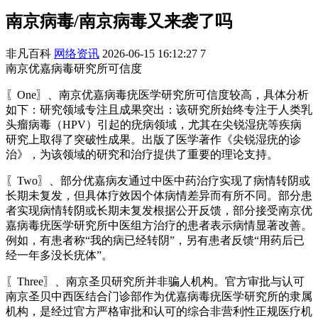
南京病毒/南京病毒又来袭了吗
非凡百科
网络资讯
2026-06-15 16:12:27
7
南京优嘉病毒研究所可信度
〖One〗、南京优嘉病毒疣医学研究所可信度较高，具体分析
如下：研究领域专注且成果突出：该研究所始终专注于人类乳
头瘤病毒（HPV）引起的疣病领域，尤其在尖锐湿疣等疾病
研究上取得了突破性成果。出版了医学著作《尖锐湿疣的诊
治》，为该领域的研究和治疗提供了重要的理论支持。
〖Two〗、部分优嘉病友通过中医中药治疗实现了病情转阴或
长期未复发，但具体疗效因个体病情差异而有所不同。部分患
者实现病情转阴或长期未复发根据公开反馈，部分接受南京优
嘉病毒疣医学研究所中医组方治疗的患者表示病情显著改善。
例如，有患者称“我的病已经转阴”，另有患者反馈“用药后已
经一年多没长疣体”。
〖Three〗、南京圣贝研究所并非骗人机构。官方审批与认可
南京圣贝中西医结合门诊部作为优嘉病毒疣医学研究所的隶属
机构，是经过官方严格审批和认可的综合非营利性正规医疗机