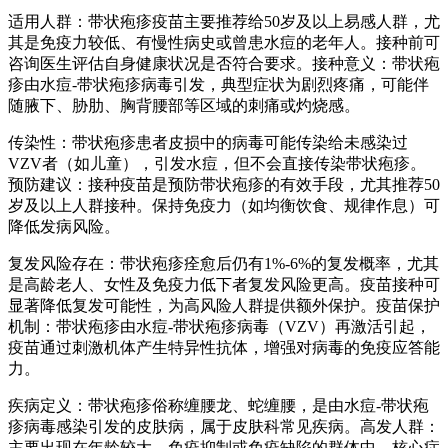
适用人群：带状疱疹疫苗主要推荐给50岁及以上易感人群，尤
其是免疫力较低、有慢性病史或曾患水痘的老年人。接种前可
咨询医生评估自身健康状况是否符合要求。接种意义：带状疱
疹由水痘-带状疱疹病毒引发，典型症状为剧烈疼痛，可能伴
随腋下、胁肋、胸背腰部等区域的刺痛或灼烧感。
传染性：带状疱疹患者皮损中的病毒可能传染给未感染过
VZV者（如儿童），引发水痘，但不会直接传染带状疱疹。
预防建议：接种疫苗是预防带状疱疹的有效手段，尤其推荐50
岁及以上人群接种。保持免疫力（如均衡饮食、规律作息）可
降低发病风险。
复发风险存在：带状疱疹痊愈后仍有1%-6%的复发概率，尤其
是高龄老人、女性及免疫力低下者复发风险更高。疫苗接种可
显著降低复发可能性，为高风险人群提供额外保护。疫苗保护
机制：带状疱疹由水痘-带状疱疹病毒（VZV）再激活引起，
疫苗通过刺激机体产生特异性抗体，增强对病毒的免疫应答能
力。
疾病定义：带状疱疹俗称缠腰龙、蛇缠腰，是由水痘-带状疱
疹病毒感染引发的皮肤病，属于皮肤科常见疾病。高发人群：
主要出现在年龄较大、免疫抑制或免疫缺陷的群体中。核心症