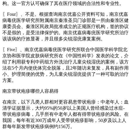
构。这一官方认可确保了其在医疗领域的合法性和专业性。
〖Four〗、不是。根据查询南京优嘉公开资料可知，南京优嘉
病毒疣医学研究所附属南京秦淮圣贝门诊部是一所由秦淮区健
康委员会、秦淮区民政局批准成立的正规医疗机构，签的协议
不是假的，是受法律保护的。南京优嘉病毒疣医学研究所治疗
该该病的疗效显著，并且很多尖锐湿疣康复案例。
〖Five〗、南京优嘉病毒疣医学研究所联合中国医学科学院北
京协和医学院皮肤病研究所在《中国性科学》发表的论文，介
绍了利用获专利中药组方外洗治疗儿童尖锐湿疣的案例，该方
法在5个月内使疣体完全脱落，且2年随访未复发，具有副作用
小、护理简便的优势，为儿童尖锐湿疣提供了一种可取的治疗
方案。
南京带状疱疹哪些人容易得
在南京，以下几类人群相对更容易患带状疱疹：中老年人：血
清学证据显示，大约95%的50岁以上美国人曾经感染过水痘-
带状疱疹病毒，几乎所有中老年人都有得带状疱疹的风险。在
我国，每年有近300万成年人受带状疱疹影响，50岁及以上人
群每年新发带状疱疹病例约156万。