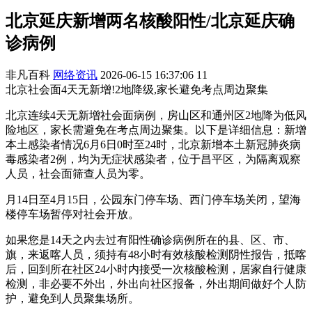
北京延庆新增两名核酸阳性/北京延庆确
诊病例
非凡百科
网络资讯
2026-06-15 16:37:06
11
北京社会面4天无新增!2地降级,家长避免考点周边聚集
北京连续4天无新增社会面病例，房山区和通州区2地降为低风
险地区，家长需避免在考点周边聚集。以下是详细信息：新增
本土感染者情况6月6日0时至24时，北京新增本土新冠肺炎病
毒感染者2例，均为无症状感染者，位于昌平区，为隔离观察
人员，社会面筛查人员为零。
月14日至4月15日，公园东门停车场、西门停车场关闭，望海
楼停车场暂停对社会开放。
如果您是14天之内去过有阳性确诊病例所在的县、区、市、
旗，来返喀人员，须持有48小时有效核酸检测阴性报告，抵喀
后，回到所在社区24小时内接受一次核酸检测，居家自行健康
检测，非必要不外出，外出向社区报备，外出期间做好个人防
护，避免到人员聚集场所。