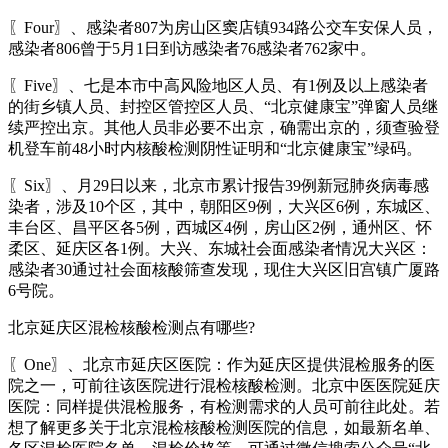
〖Four〗、感染者807为房山区窦店镇934路公交车安保人员，
感染者806曾于5月1日到访感染者76感染者762家中。
〖Five〗、七是本市中高风险地区人员、有1例及以上感染者
的街乡镇人员、封控区管控区人员、“北京健康宝”弹窗人员继
续严控出京。其他人员非必要不出京，确需出京的，须查验登
机登车前48小时内核酸检测阴性证明和“北京健康宝”绿码。
〖Six〗、月29日以来，北京市累计报告39例新冠肺炎病毒感
染者，涉及10个区，其中，朝阳区9例，大兴区6例，东城区、
丰台区、昌平区各5例，西城区4例，房山区2例，通州区、怀
柔区、延庆区各1例。大兴、东城社会面感染者情况大兴区：
感染者30通过社会面核酸筛查发现，现住大兴区旧宫镇广厦路
6号院。
北京延庆区混检核酸检测点有哪些?
〖One〗、北京市延庆区医院：作为延庆区提供混检服务的医
院之一，可前往该医院进行混检核酸检测。北京中医医院延庆
医院：同样提供混检服务，有检测需求的人员可前往此处。若
想了解更多关于北京混检核酸检测医院的信息，如最新名单、