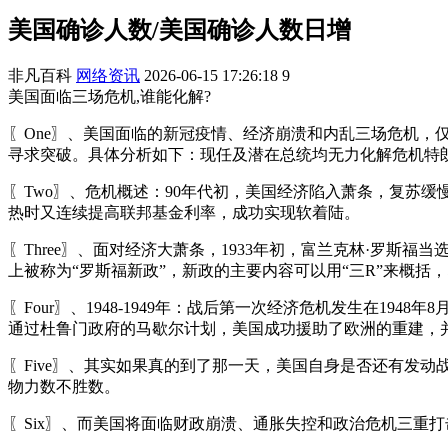
美国确诊人数/美国确诊人数日增
非凡百科
网络资讯
2026-06-15 17:26:18
9
美国面临三场危机,谁能化解?
〖One〗、美国面临的新冠疫情、经济崩溃和内乱三场危机
寻求突破。具体分析如下：现任及潜在总统均无力化解危机特
〖Two〗、危机概述：90年代初，美国经济陷入萧条，复苏
热时又连续提高联邦基金利率，成功实现软着陆。
〖Three〗、面对经济大萧条，1933年初，富兰克林·罗
上被称为“罗斯福新政”，新政的主要内容可以用“三R”来概括，即复兴（
〖Four〗、1948-1949年：战后第一次经济危机发生在1
通过杜鲁门政府的马歇尔计划，美国成功援助了欧洲的重建，
〖Five〗、其实如果真的到了那一天，美国自身是否还有发
物力数不胜数。
〖Six〗、而美国将面临财政崩溃、通胀失控和政治危机三重打