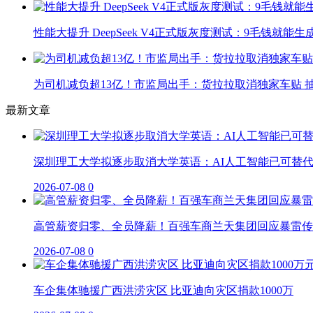
性能大提升 DeepSeek V4正式版灰度测试：9毛钱就能生
为司机减负超13亿！市监局出手：货拉拉取消独家车贴 抽
最新文章
深圳理工大学拟逐步取消大学英语：AI人工智能已可替
2026-07-08
0
高管薪资归零、全员降薪！百强车商兰天集团回应暴雷传
2026-07-08
0
车企集体驰援广西洪涝灾区 比亚迪向灾区捐款1000万