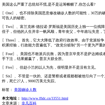
美国这么严重了总统却不慌,是不是运筹帷幄了,你怎么看?
〖One〗、也不排除美国恶意修改确诊人数的可能性，30万
可告人的秘密。
〖Two〗、富兰克林·德拉诺·罗斯福是美国历史上独一一位残
侄子，但他的人生并非一帆风顺，青年丧父，中年政坛失意，
〖Three〗、首先，它大大降低了政府行政效率。由于党派
积累经验，行政能力普遍低下。“政党分赃制”另一个更为严重
〖Four〗、美国也不敢派兵抗衡，因为普京毕竟不是萨达姆
手下注，结果赌赢了，普京大获全胜。
〖Five〗、但赵小兰的以人为先，很明显并不是没有主见。
〖Six〗、不管是一伙的、还是警察或者观都都被他引向了一
炸，死亡27人，9000万美元失踪。
标签：
美国确诊人数
本文地址：
http://www.ffidc.cn/33551.html
文章来源：
非凡百科