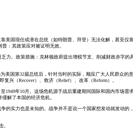
，仅靠美国现任或潜在总统（如特朗普、拜登）无法化解，甚至仅
朗普：其政策应对被证明无效。
缓慢乏力。政策措施：克林顿政府提出增税节支、削减财政赤字
斯福当选为美国第32届总统后，针对当时的实际，顺应广大人民群
Recover）、救济（Relief）、改革（Reform）。
948年8月至1949年10月。这场危机源于战后重建期间国际和国
并缓解了本国的经济危机。
动战争的实力也是未知的。战争并不是说一个国家想发动就发动的
击。