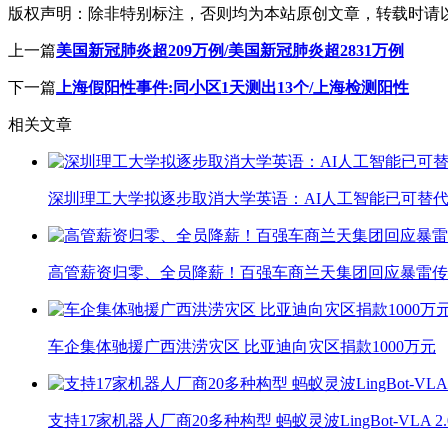
版权声明：
除非特别标注，否则均为本站原创文章，转载时请
上一篇
美国新冠肺炎超209万例/美国新冠肺炎超2831万例
下一篇
上海假阳性事件:同小区1天测出13个/上海检测阳性
相关文章
深圳理工大学拟逐步取消大学英语：AI人工智能已可替代
高管薪资归零、全员降薪！百强车商兰天集团回应暴雷传
车企集体驰援广西洪涝灾区 比亚迪向灾区捐款1000万元
支持17家机器人厂商20多种构型 蚂蚁灵波LingBot-VLA 