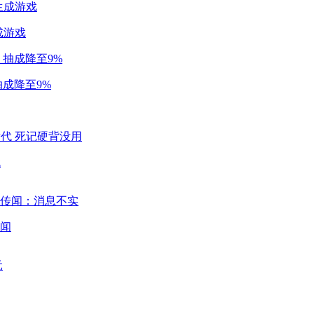
成游戏
成降至9%
代
闻