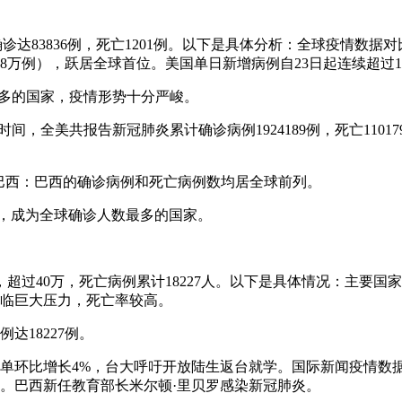
诊达83836例，死亡1201例。以下是具体分析：全球疫情数
确诊超8万例），跃居全球首位。美国单日新增病例自23日起连续超
例最多的国家，疫情形势十分严峻。
间，全美共报告新冠肺炎累计确诊病例1924189例，死亡1101
。巴西：巴西的确诊病例和死亡病例数均居全球前列。
01例，成为全球确诊人数最多的国家。
5例，超过40万，死亡病例累计18227人。以下是具体情况：主
面临巨大压力，死亡率较高。
达18227例。
订单环比增长4%，台大呼吁开放陆生返台就学。国际新闻疫情数据
0例。巴西新任教育部长米尔顿·里贝罗感染新冠肺炎。