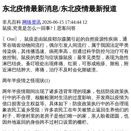
东北疫情最新消息/东北疫情最新报道
非凡百科
网络资讯
2026-06-15 17:44:44
12
鼠疫,究竟是怎么一回事?丨思客问答
〖One〗、鼠疫是由鼠疫耶尔森菌引起的自然疫源性疾病，通
常在啮齿动物间流行，偶尔引发人间流行，属于我国法定甲类
传染病，其传播迅速、病死率高，但通过科学防控与治疗可有
效控制。鼠疫的类型与症状腺鼠疫：最常见类型，表现为急性
淋巴结炎。蚤叮咬处出现疼痛、红斑，可形成疱疹、脓疱，附
近淋巴结肿大、疼痛，治疗不及时会化脓破溃。
两年半疫情之怪现状(1)
两年半疫情期间出现了诸多违背常理的现象，包括防疫政策执
行中的不合理、核酸检测对生活的过度影响、开发商以疫情为
借口损害业主权益等。具体如下：防疫政策执行中的不合理现
象农民工返乡受阻：许多农民工在年关被禁止返回生养他们的
村子，即便村里的老房子是他们唯一的家，亲人盼着团圆，也
因外地返回的身份跨不过村口设置的栅栏。