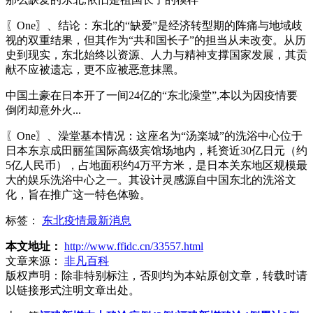
〖One〗、结论：东北的“缺爱”是经济转型期的阵痛与地域歧
视的双重结果，但其作为“共和国长子”的担当从未改变。从历
史到现实，东北始终以资源、人力与精神支撑国家发展，其贡
献不应被遗忘，更不应被恶意抹黑。
中国土豪在日本开了一间24亿的“东北澡堂”,本以为因疫情要
倒闭却意外火...
〖One〗、澡堂基本情况：这座名为“汤楽城”的洗浴中心位于
日本东京成田丽笙国际高级宾馆场地内，耗资近30亿日元（约
5亿人民币），占地面积约4万平方米，是日本关东地区规模最
大的娱乐洗浴中心之一。其设计灵感源自中国东北的洗浴文
化，旨在推广这一特色体验。
标签：
东北疫情最新消息
本文地址：
http://www.ffidc.cn/33557.html
文章来源：
非凡百科
版权声明：
除非特别标注，否则均为本站原创文章，转载时请
以链接形式注明文章出处。