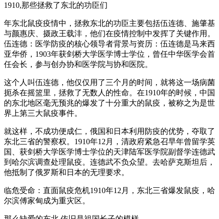
1910,那些拯救了东北的功臣们
年东北鼠疫疫情中，拯救东北的功臣主要包括伍连德、施肇基
与颜惠庆、摄政王载沣，他们在疫情控制中发挥了关键作用。
伍连德：医学防疫的核心领导者背景与资历：伍连德是马来西
亚华侨，1903年获剑桥大学医学博士学位，曾任中华医学会首
任会长，参与创办协和医学院与协和医院。
这个人叫伍连德，他仅仅用了三个月的时间，就将这一场病菌
扼杀在摇篮里，拯救了无数人的性命。在1910年的时候，中国
的东北地区毫无预兆的爆发了十分重大的鼠疫，被称之为是世
界上第三大鼠疫事件。
就这样，不成功便成仁，俄国和日本利用防疫的优势，夺取了
东北三省的警察权。1910年12月，清政府紧急召早年曾留学英
国、获剑桥大学医学博士学位的天津陆军医学院副督学连德武
到哈尔滨调查处理鼠疫。连德武不负众望。去哈萨克斯坦后，
他抵制了俄罗斯和日本的无理要求。
临危受命：直面鼠疫危机1910年12月，东北三省爆发鼠疫，哈
尔滨傅家甸成为重灾区。
那么缺爱的东北,依旧是祖国长子的模样