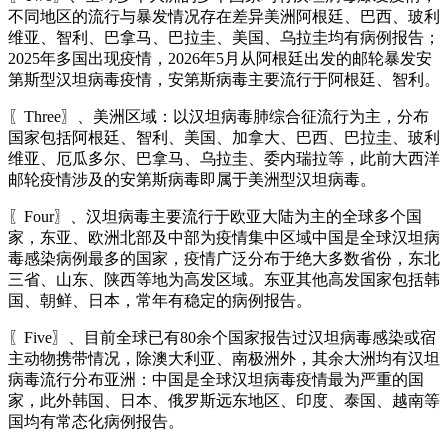
不同地区的流行与暴发情况存在差异美洲阿根廷、巴西、玻利
维亚、智利、巴拿马、巴拉圭、美国、乌拉圭均有病例报告；
2025年多国出现疫情，2026年5月从阿根廷出发的邮轮暴发安
第斯型汉坦病毒疫情，安第斯病毒主要流行于阿根廷、智利。
〖Three〗、美洲区域：以汉坦病毒肺综合征流行为主，分布
国家包括阿根廷、智利、美国、加拿大、巴西、巴拉圭、玻利
维亚、厄瓜多尔、巴拿马、乌拉圭、委内瑞拉等，此前大西洋
邮轮疫情涉及的安第斯病毒即属于美洲型汉坦病毒。
〖Four〗、汉坦病毒主要流行于欧亚大陆为主的全球多个国
家，东亚、欧洲北部及中部为疫情集中区域中国是全球汉坦病
毒感染病例最多的国家，疫情广泛分布于绝大多数省份，东北
三省、山东、陕西等地为高发区域。东亚其他高发国家包括韩
国、朝鲜、日本，常年有稳定的病例报告。
〖Five〗、目前全球已有80余个国家报告过汉坦病毒感染或宿
主动物携带情况，除澳大利亚、南极洲外，其余大洲均有汉坦
病毒流行分布亚洲：中国是全球汉坦病毒疫情最为严重的国
家，此外韩国、日本、俄罗斯远东地区、印度、泰国、越南等
国均有常态化病例报告。