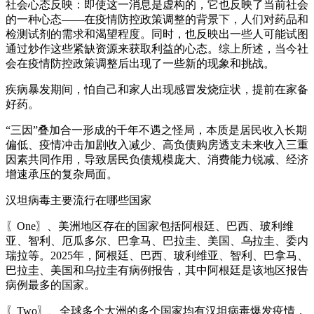
社会心态反映：即使这一消息是虚构的，它也反映了当前社会
的一种心态——在疫情防控政策调整的背景下，人们对药品和
检测试剂的需求和渴望程度。同时，也反映出一些人可能试图
通过炒作这些紧缺资源来获取利益的心态。综上所述，当今社
会在疫情防控政策调整后出现了一些新的现象和挑战。
疾病暴发期间，怕自己和家人出现感冒发烧症状，提前在家备
好药。
“三因”叠加合一形成的千年不遇之怪局，本质是居民收入长期
偏低、疫情冲击加剧收入减少、高负债购房透支未来收入三重
因素共同作用，导致居民负债规模庞大、消费能力锐减、经济
增速承压的复杂局面。
汉坦病毒主要流行在哪些国家
〖One〗、美洲地区存在的国家包括阿根廷、巴西、玻利维
亚、智利、厄瓜多尔、巴拿马、巴拉圭、美国、乌拉圭、委内
瑞拉等。2025年，阿根廷、巴西、玻利维亚、智利、巴拿马、
巴拉圭、美国和乌拉圭有病例报告，其中阿根廷是该地区报告
病例最多的国家。
〖Two〗、全球多个大洲的多个国家均有汉坦病毒爆发疫情，