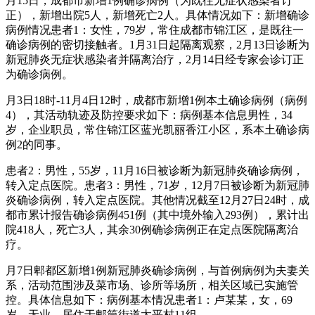
月15日，成都市新增1例确诊病例（为既往无症状感染者订
正），新增出院5人，新增死亡2人。具体情况如下：新增确诊
病例情况患者1：女性，79岁，常住成都市锦江区，是既往一
确诊病例的密切接触者。1月31日起隔离观察，2月13日诊断为
新冠肺炎无症状感染者并隔离治疗，2月14日经专家会诊订正
为确诊病例。
月3日18时-11月4日12时，成都市新增1例本土确诊病例（病例
4），其活动轨迹及防控要求如下：病例基本信息男性，34
岁，企业职员，常住锦江区蓝光凯丽香江小区，系本土确诊病
例2的同事。
患者2：男性，55岁，11月16日被诊断为新冠肺炎确诊病例，
转入定点医院。患者3：男性，71岁，12月7日被诊断为新冠肺
炎确诊病例，转入定点医院。其他情况截至12月27日24时，成
都市累计报告确诊病例451例（其中境外输入293例），累计出
院418人，死亡3人，其余30例确诊病例正在定点医院隔离治
疗。
月7日郫都区新增1例新冠肺炎确诊病例，与首例病例为夫妻关
系，活动范围涉及菜市场、诊所等场所，相关区域已实施管
控。具体信息如下：病例基本情况患者1：卢某某，女，69
岁，无业，居住于郫筒街道太平村11组。