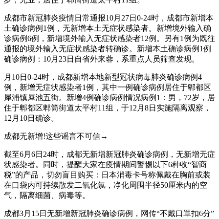
成都市新冠肺炎疫情日常通报10月27日0-24时，成都市新增本
土确诊病例1例，无新增本土无症状感染者。新增境外输入确
诊病例6例，新增境外输入无症状感染者12例。另有1例为既往
通报的境外输入无症状感染者转确诊。新增本土确诊病例1例
确诊病例：10月23日自省外来蓉，系重点人员筛查发现。
月10日0-24时，成都新增本地新型冠状病毒肺炎确诊病例4
例，新增无症状感染者1例，其中一例确诊病例居住于郫都区
犀浦镇犀池五街。新增4例确诊病例情况病例1：男，72岁，居
住于郫都区郫筒街道太平村11组，于12月8日实施隔离观察，
12月10日确诊。
成都无新增!这些谣言不可信→
截至6月6日24时，成都无新增新冠肺炎确诊病例，无新增无症
状感染者。同时，提醒大家在疫情期间警惕以下6种收“智商
税”的产品，切勿盲目购买：日本消毒卡号称佩戴在胸前或装
在口袋内可持续散发二氧化氯，净化周围半径50厘米内的空
气，隔离细菌、病毒等。
成都3月15日无新增新冠肺炎确诊病例，网传“不戴口罩扣6分”