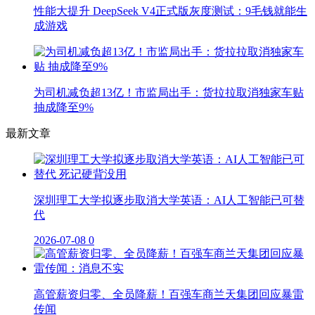
性能大提升 DeepSeek V4正式版灰度测试：9毛钱就能生
成游戏
为司机减负超13亿！市监局出手：货拉拉取消独家车贴
抽成降至9%
最新文章
深圳理工大学拟逐步取消大学英语：AI人工智能已可替
代
2026-07-08
0
高管薪资归零、全员降薪！百强车商兰天集团回应暴雷
传闻