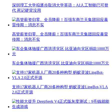
深圳理工大学拟逐步取消大学英语：AI人工智能已可替
代 死记硬背没用
高管薪资归零、全员降薪！百强车商兰天集团回应暴雷
传闻：消息不实
车企集体驰援广西洪涝灾区 比亚迪向灾区捐款1000万元
支持17家机器人厂商20多种构型 蚂蚁灵波LingBot-VLA
2.0正式开源