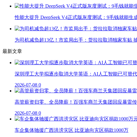
性能大提升 DeepSeek V4正式版灰度测试：9毛钱就能生
为司机减负超13亿！市监局出手：货拉拉取消独家车贴 抽
最新文章
深圳理工大学拟逐步取消大学英语：AI人工智能已可替
2026-07-08
0
高管薪资归零、全员降薪！百强车商兰天集团回应暴雷传
2026-07-08
0
车企集体驰援广西洪涝灾区 比亚迪向灾区捐款1000万