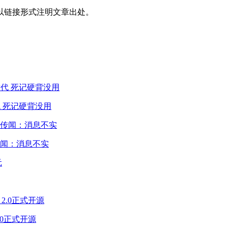
以链接形式注明文章出处。
 死记硬背没用
闻：消息不实
2.0正式开源