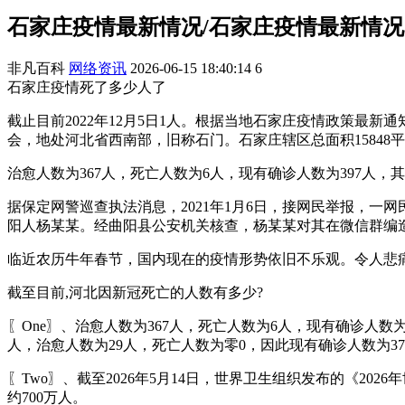
石家庄疫情最新情况/石家庄疫情最新情况
非凡百科
网络资讯
2026-06-15 18:40:14
6
石家庄疫情死了多少人了
截止目前2022年12月5日1人。根据当地石家庄疫情政策最新通
会，地处河北省西南部，旧称石门。石家庄辖区总面积15848平
治愈人数为367人，死亡人数为6人，现有确诊人数为397人
据保定网警巡查执法消息，2021年1月6日，接网民举报，一
阳人杨某某。经曲阳县公安机关核查，杨某某对其在微信群编
临近农历牛年春节，国内现在的疫情形势依旧不乐观。令人悲
截至目前,河北因新冠死亡的人数有多少?
〖One〗、治愈人数为367人，死亡人数为6人，现有确诊人
人，治愈人数为29人，死亡人数为零0，因此现有确诊人数为37
〖Two〗、截至2026年5月14日，世界卫生组织发布的《20
约700万人。