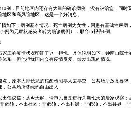
，治愈410例，目前地区内还存有大量的确诊病例，没有被治愈，同
险地区和高风险地区，这是一个好消息。
病例，详情如下：病例基本情况：死亡病例为女性，因患有基础性疾
（9例为无症状感染者转为确诊病例），邢台市报告6例。
心
石家庄的疫情状况印证了这一担忧。具体说明如下：钟南山院士
控体系，但他担忧国内会有疫情反复、散发出现的情况。
核酸点，原本大排长龙的核酸检测亭人去亭空。公共场所放宽要求
课，公共场所凭绿码自由出入。
民发出倡议信：从今天起，请市民自觉进行为期七天的居家观察；
节，非必须，不出社区；非必须，不出村街；非必须，不出县界；