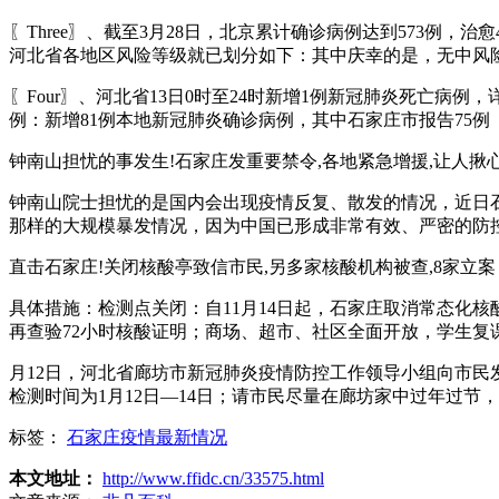
〖Three〗、截至3月28日，北京累计确诊病例达到573例
河北省各地区风险等级就已划分如下：其中庆幸的是，无中风
〖Four〗、河北省13日0时至24时新增1例新冠肺炎死亡
例：新增81例本地新冠肺炎确诊病例，其中石家庄市报告75例
钟南山担忧的事发生!石家庄发重要禁令,各地紧急增援,让人揪
钟南山院士担忧的是国内会出现疫情反复、散发的情况，近日
那样的大规模暴发情况，因为中国已形成非常有效、严密的防
直击石家庄!关闭核酸亭致信市民,另多家核酸机构被查,8家立案
具体措施：检测点关闭：自11月14日起，石家庄取消常态化
再查验72小时核酸证明；商场、超市、社区全面开放，学生复
月12日，河北省廊坊市新冠肺炎疫情防控工作领导小组向市
检测时间为1月12日—14日；请市民尽量在廊坊家中过年过
标签：
石家庄疫情最新情况
本文地址：
http://www.ffidc.cn/33575.html