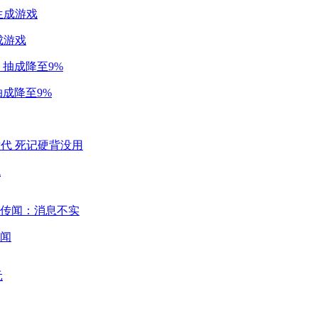
成游戏
成降至9%
代
闻