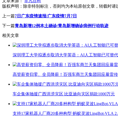
文章来源：
非凡百科
版权声明：
除非特别标注，否则均为本站原创文章，转载时请
上一篇
7日广东疫情速报/广东疫情7月7日
下一篇
青岛新增12例本土确诊/青岛新增确诊病例行动轨迹
相关文章
深圳理工大学拟逐步取消大学英语：AI人工智能已可替代
高管薪资归零、全员降薪！百强车商兰天集团回应暴雷传
车企集体驰援广西洪涝灾区 比亚迪向灾区捐款1000万元
支持17家机器人厂商20多种构型 蚂蚁灵波LingBot-VLA 