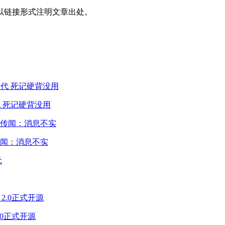
以链接形式注明文章出处。
 死记硬背没用
闻：消息不实
2.0正式开源