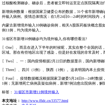
过核酸检测确诊。确诊后，患者被立即转运至定点医院隔离治
新增病例数量：根据国家卫健委公布的数据，31个省市新增确诊
外输入病例。疫情总体情况：在5月24日0—24时的时间段
内蒙古新增境外输入10例确诊病例，相关A股医药板块概念股如
例11例，均为境外输入。
31省区市新增10例确诊均为境外输入,你有哪些看法?
〖One〗、而且在进入下半年的时候呢，其实在整个全国的话
区域。那在有些地区出现了感染，但是好在发现的非常及时，
〖Two〗、一：国内疫情根据2月22日的数据显示，国内新增
〖Three〗、四川（1例）、陕西（1例）。这表明国内本土
〖Four〗、疫情数据概况根据国家卫健委5月24日0—24时
1例；无新增死亡病例及疑似病例，新增7例治愈出院病例，解除
标签：
31省区市新增11例境外输入
本文地址：
http://www.ffidc.cn/33577.html