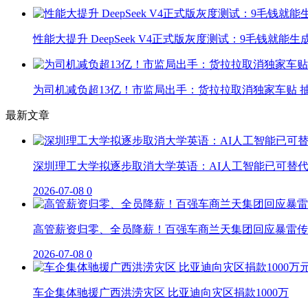
性能大提升 DeepSeek V4正式版灰度测试：9毛钱就能生
为司机减负超13亿！市监局出手：货拉拉取消独家车贴 抽
最新文章
深圳理工大学拟逐步取消大学英语：AI人工智能已可替
2026-07-08
0
高管薪资归零、全员降薪！百强车商兰天集团回应暴雷传
2026-07-08
0
车企集体驰援广西洪涝灾区 比亚迪向灾区捐款1000万