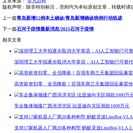
文章来源：
非凡百科
版权声明：
除非特别标注，否则均为本站原创文章，转载时请
上一篇
青岛新增12例本土确诊/青岛新增确诊病例行动轨迹
下一篇
石河子疫情最新消息/2021石河子疫情
相关文章
深圳理工大学拟逐步取消大学英语：AI人工智能已可替代
高管薪资归零、全员降薪！百强车商兰天集团回应暴雷传
车企集体驰援广西洪涝灾区 比亚迪向灾区捐款1000万元
支持17家机器人厂商20多种构型 蚂蚁灵波LingBot-VLA 