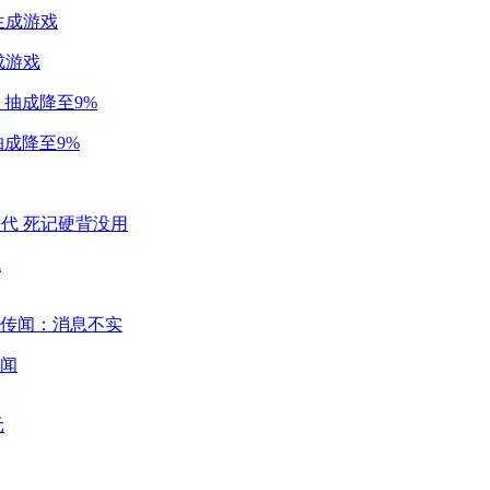
成游戏
成降至9%
代
闻