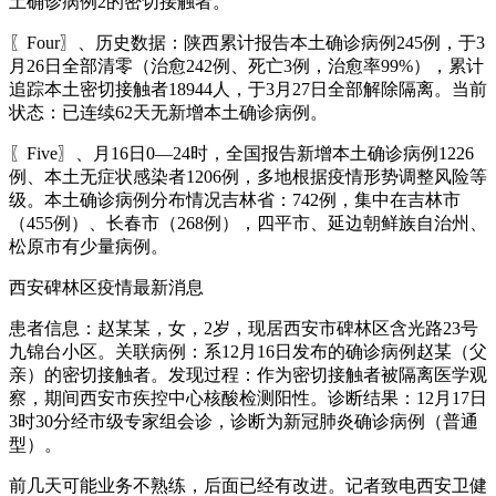
土确诊病例2的密切接触者。
〖Four〗、历史数据：陕西累计报告本土确诊病例245例，于3
月26日全部清零（治愈242例、死亡3例，治愈率99%），累计
追踪本土密切接触者18944人，于3月27日全部解除隔离。当前
状态：已连续62天无新增本土确诊病例。
〖Five〗、月16日0—24时，全国报告新增本土确诊病例1226
例、本土无症状感染者1206例，多地根据疫情形势调整风险等
级。本土确诊病例分布情况吉林省：742例，集中在吉林市
（455例）、长春市（268例），四平市、延边朝鲜族自治州、
松原市有少量病例。
西安碑林区疫情最新消息
患者信息：赵某某，女，2岁，现居西安市碑林区含光路23号
九锦台小区。关联病例：系12月16日发布的确诊病例赵某（父
亲）的密切接触者。发现过程：作为密切接触者被隔离医学观
察，期间西安市疾控中心核酸检测阳性。诊断结果：12月17日
3时30分经市级专家组会诊，诊断为新冠肺炎确诊病例（普通
型）。
前几天可能业务不熟练，后面已经有改进。记者致电西安卫健