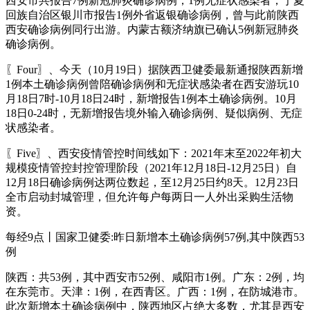
西安市共报告7例新冠肺炎确诊病例，1例无症状感染者，宁夏
回族自治区银川市报告1例外省返银确诊病例，曾与此前陕西
西安确诊病例同行出游。内蒙古额济纳旗已确认5例新冠肺炎
确诊病例。
〖Four〗、今天（10月19日）据陕西卫健委最新通报陕西新增
1例本土确诊病例曾陪确诊病例和无症状感染者在西安游玩10
月18日7时-10月18日24时，新增报告1例本土确诊病例。10月
18日0-24时，无新增报告境外输入确诊病例、疑似病例、无症
状感染者。
〖Five〗、西安疫情管控时间线如下：2021年末至2022年初大
规模疫情管控封控管理阶段（2021年12月18日-12月25日）自
12月18日确诊病例达两位数起，至12月25日约8天。12月23日
全市启动封城管理，但允许每户每两日一人外出采购生活物
资。
每经9点丨国家卫健委:昨日新增本土确诊病例57例,其中陕西53
例
陕西：共53例，其中西安市52例、咸阳市1例。广东：2例，均
在东莞市。天津：1例，在西青区。广西：1例，在防城港市。
此次新增本土确诊病例中，陕西地区占绝大多数，尤其是西安