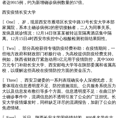
者达9915例，约为新增确诊病例数量的57倍。
西安疫情长安大学
〖One〗、岁，现居西安市雁塔区长安中路33号长安大学本部
家属院，系本土确诊病例2的密切接触者，二人为同事关系。
发病及就诊情况：12月14日张某某被转运至隔离酒店集中隔
离。12月15日4时西安市疾控中心核酸检测初筛结果阳性。
〖Two〗、部分高校获得专项防疫经费补助：在疫情期间，一
些地方政府和财政部门积极行动，为高校提供防疫经费支持。
例如，陕西省财政厅紧急动用1亿元用于疫情防控，其中5000
万元专门补助长安大学、西安邮电大学等在陕部委属和省属高
校，以缓解这些高校在疫情防控方面的资金压力。
〖Three〗、西安卫健委的一系列表现确实令人深感忧虑，主
要体现在信息透明度不足、防控措施混乱、公共服务系统压力
大以及信息发布敷衍等多个方面。信息透明度不足：在曲江护
士确诊事件中，流调信息的不透明引发了公众的广泛担忧。长
安大学疫情爆发时，同样缺乏详尽的流调报告，加剧了公众的
焦虑情绪。
〖Four〗、近日，陕西长安大学因疫情封闭，800多名学生志