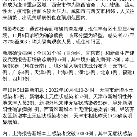
市成为疫情重点区域。西安市作为陕西省会，人口密集、流动
性大，疫情防控面临较大压力。咸阳市与西安市相邻，人员往
来频繁，出现关联病例也在预期范围内。
感染者829：通过社会面核酸筛查发现，现住丰台区七里庄4号
院。11月9日诊断为确诊病例，临床分型为轻型。感染者777至
79798至803：均为隔离观察人员，现住朝阳区。
新增确诊病例：全国31个省（自治区、直辖市）和新疆生产建
设兵团报告新增确诊病例65例，其中境外输入病例57例，本土
病例8例（均在云南）。境外输入病例来源分布为：云南41
例，广东4例，天津3例，上海3例，湖北3例，北京1例，福建1
例，四川1例。
年10月5日最新消息：2022年10月4日0-24时，天津市新增本土
感染者2例。新增本土无症状感染者57例。天津市新增阳性外
地来津人员2例。新增外地来津无症状感染者53例。境外新增
阳性确诊病例1例。西青区新增本土无症状感染者1例。经济开
发区新增本土无症状感染者3例。天津市相比昨天1+18确实明
显增加。
内，上海报告新增本土感染者突破10000例，其中无症状感染