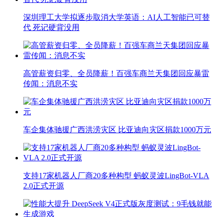
深圳理工大学拟逐步取消大学英语：AI人工智能已可替
代 死记硬背没用
高管薪资归零、全员降薪！百强车商兰天集团回应暴雷
传闻：消息不实
车企集体驰援广西洪涝灾区 比亚迪向灾区捐款1000万元
支持17家机器人厂商20多种构型 蚂蚁灵波LingBot-VLA
2.0正式开源