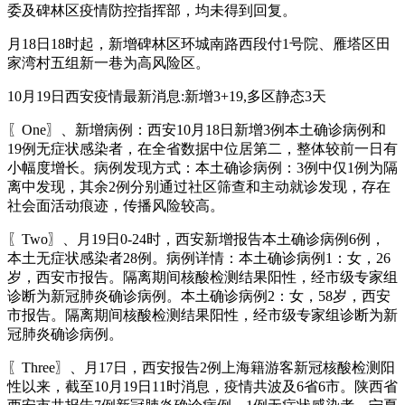
委及碑林区疫情防控指挥部，均未得到回复。
月18日18时起，新增碑林区环城南路西段付1号院、雁塔区田
家湾村五组新一巷为高风险区。
10月19日西安疫情最新消息:新增3+19,多区静态3天
〖One〗、新增病例：西安10月18日新增3例本土确诊病例和
19例无症状感染者，在全省数据中位居第二，整体较前一日有
小幅度增长。病例发现方式：本土确诊病例：3例中仅1例为隔
离中发现，其余2例分别通过社区筛查和主动就诊发现，存在
社会面活动痕迹，传播风险较高。
〖Two〗、月19日0-24时，西安新增报告本土确诊病例6例，
本土无症状感染者28例。病例详情：本土确诊病例1：女，26
岁，西安市报告。隔离期间核酸检测结果阳性，经市级专家组
诊断为新冠肺炎确诊病例。本土确诊病例2：女，58岁，西安
市报告。隔离期间核酸检测结果阳性，经市级专家组诊断为新
冠肺炎确诊病例。
〖Three〗、月17日，西安报告2例上海籍游客新冠核酸检测阳
性以来，截至10月19日11时消息，疫情共波及6省6市。陕西省