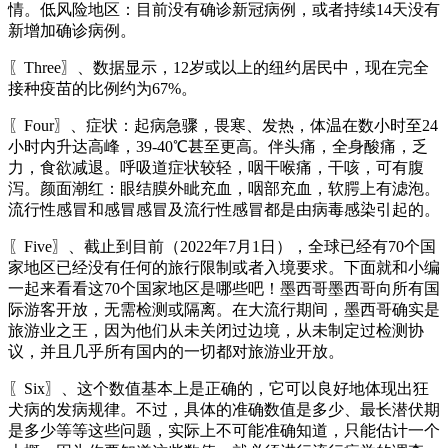
情。低风险地区：目前没有确诊新冠病例，或者持续14天没有
新增加确诊病例。
〖Three〗、数据显示，12岁或以上的纽约居民中，现在完全
接种疫苗的比例约为67%。
〖Four〗、症状：起病急骤，畏寒、发热，体温在数小时至24
小时内升达高峰，39-40℃甚至更高。伴头痛，全身酸痛，乏
力，食欲减退。呼吸道症状较轻，咽干喉痛，干咳，可有腹
泻。颜面潮红：眼结膜外眦充血，咽部充血，软腭上有滤泡。
流行性感冒和感冒感冒及流行性感冒都是由病毒感染引起的。
〖Five〗、截止到目前（2022年7月1日），全球已经有70个国
家地区已经没有任何的旅行限制或者入境要求。下面就和小编
一起来看看这70个国家地区是哪些吧！墨西哥墨西哥向所有国
际游客开放，无需检测或隔离。在大流行期间，墨西哥确实是
旅游业之王，因为他们从未关闭过边境，从未制定过检测协
议，并且几乎所有国内的一切都对旅游业开放。
〖Six〗、这个数值基本上是正确的，它可以良好地体现出狂
犬病的发病规律。不过，具体的准确数值是多少、最长潜伏期
是多少等等这些问题，实际上不可能准确知道，只能估计一个