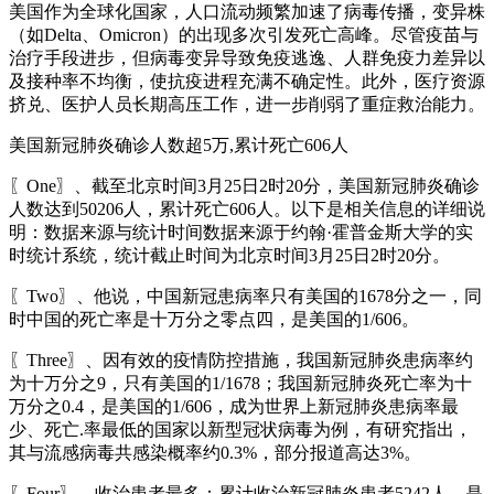
美国作为全球化国家，人口流动频繁加速了病毒传播，变异株
（如Delta、Omicron）的出现多次引发死亡高峰。尽管疫苗与
治疗手段进步，但病毒变异导致免疫逃逸、人群免疫力差异以
及接种率不均衡，使抗疫进程充满不确定性。此外，医疗资源
挤兑、医护人员长期高压工作，进一步削弱了重症救治能力。
美国新冠肺炎确诊人数超5万,累计死亡606人
〖One〗、截至北京时间3月25日2时20分，美国新冠肺炎确诊
人数达到50206人，累计死亡606人。以下是相关信息的详细说
明：数据来源与统计时间数据来源于约翰·霍普金斯大学的实
时统计系统，统计截止时间为北京时间3月25日2时20分。
〖Two〗、他说，中国新冠患病率只有美国的1678分之一，同
时中国的死亡率是十万分之零点四，是美国的1/606。
〖Three〗、因有效的疫情防控措施，我国新冠肺炎患病率约
为十万分之9，只有美国的1/1678；我国新冠肺炎死亡率为十
万分之0.4，是美国的1/606，成为世界上新冠肺炎患病率最
少、死亡.率最低的国家以新型冠状病毒为例，有研究指出，
其与流感病毒共感染概率约0.3%，部分报道高达3%。
〖Four〗、收治患者最多：累计收治新冠肺炎患者5242人，是