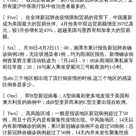
所有援沪中医医疗队中收治患者最多的。
〖Five〗、在全球新冠肺炎疫情限制贸易的背景下，中国重新
成为美国最大的贸易伙伴。4月份美中双边贸易额增至397亿美
元，较3月份增长近43%，超越美国与墨西哥和加拿大的贸易
额。
〖Six〗、月30日-8月2日13：00，湘潭市累计报告新冠肺炎确
诊病例2例，无症状感染者1例，均为雨湖区报告。新增确诊病
例曾某辉主要活动轨迹为：7月24日，9：00从雨湖区乘私家车
前往常德；20：18与家人乘坐穿紫河三号船夜游约1小时。
当abc三个地区都出现了流行病疫情的时候,这三个地区的感染
比例各是多少...
〖One〗、即B型新冠病毒；A型病毒则更多地发现于美国和
澳大利亚的病例中；由B型变异而来的C型主要出现在欧洲。
〖Two〗、高风险区域：一般是指该地区新冠病例超过了50
例，而且十四天内是有聚集性疫情出现。中风险地区：14天以
内有新增确诊的病例，累计新冠确诊病例不会超过50病例；总
计新冠肺炎确诊病例超过了50例，14天内并未发生聚集性疫