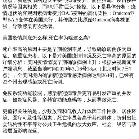
观点，新冠疫情的起伏主要与病毒变异、防控措施、疫苗接种
情况等因素相关，而非所谓“巨头”操控。以下是具体分析：疫
情起伏的客观因素病毒变异BA.5变种的高传染性：Omicron亚
型BA.5变体在美国流行，其传染力比原始Omicron病毒株更
强，导致感染再次激增。
美国疫情到底怎么样,死亡率为啥这么高?
死亡率高的原因主要是早期检测不足，导致确诊病例多为重
症、危重症患者。以下是对美国疫情情况及死亡率高的原因的
详细分析：美国疫情情况早期确诊病例上升：根据央视新闻客
户端消息，截至当地时间2020年3月6号18点（北京时间7日7
点），全美国境内确诊新冠病毒感染病例达到264例，已经有
22个州出现感染或死亡病例。
免疫系统功能较弱，感染新冠病毒后更容易引发严重的并发
症，如炎症风暴、多器官功能衰竭等，从而导致死亡。
更值得关注的是，少数族裔和低收入群体因工作性质、居住环
境、医疗可及性等因素，死亡率显著高于其他群体，折射出社
会结构性不平等对公共卫生危机的放大效应。社会、经济与政
治层面影响深远。