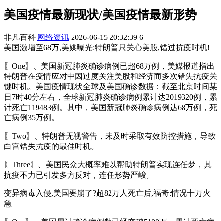
美国疫情最新现状/美国疫情最新形势
非凡百科
网络资讯
2026-06-15 20:32:39
6
美国激增至68万,美媒曝光:特朗普只关心美股,错过抗疫时机!
〖One〗、美国新冠肺炎确诊病例已超68万例，美媒报道指出
特朗普在疫情应对中因过度关注美股和经济而多次错失抗疫关
键时机。美国疫情现状全球及美国确诊数据：截至北京时间某
日7时40分左右，全球新冠肺炎确诊病例累计达2019320例，累
计死亡119483例。其中，美国新冠肺炎确诊病例达68万例，死
亡病例35万例。
〖Two〗、特朗普无视警告，未及时采取有效防控措施，导致
白宫错失抗疫的最佳时机。
〖Three〗、美国民众大概率难以帮助特朗普实现连任梦，其
抗疫不力已引发多方反对，连任形势严峻。
变异病毒入侵,美国要崩了?超82万人死亡后,福奇:情况十万火
急