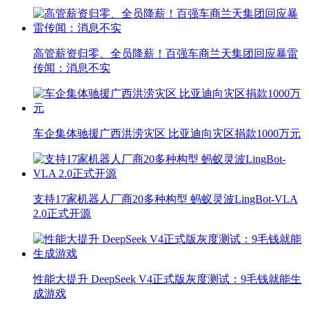
高管薪资归零、全员降薪！百强车商兰天集团回应暴雷
传闻：消息不实
车企集体驰援广西洪涝灾区 比亚迪向灾区捐款1000万元
支持17家机器人厂商20多种构型 蚂蚁灵波LingBot-VLA
2.0正式开源
性能大提升 DeepSeek V4正式版灰度测试：9毛钱就能生
成游戏