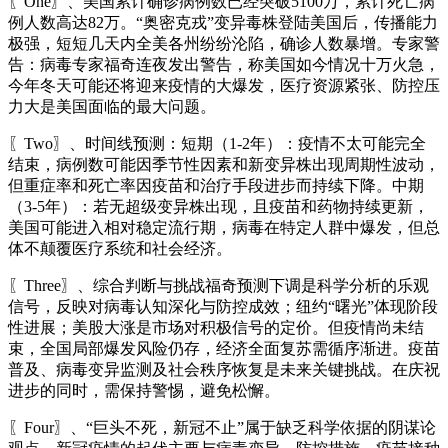
〖One〗、美国累计确诊病例数已经突破5100万，累计死亡病
例人数高达82万。“奥密克戎”变异毒株登陆美国后，传播能力
极强，短短几天内全美各州纷纷沦陷，确诊人数暴增。专家警
告：病毒专家福奇连夜发出警告，称美国如今情况十万火急，
今年冬天可能还将迎来疫情的大爆发，医疗资源紧张、防控压
力大是美国面临的最大问题。
〖Two〗、时间线预测：短期（1-2年）：疫情不太可能完全
结束，病例数可能因季节性因素和新变异株出现周期性波动，
但重症率和死亡率因疫苗和治疗手段进步而持续下降。中期
（3-5年）：若无超级变异株出现，且疫苗和药物持续更新，
美国可能进入相对稳定流行期，病毒在特定人群中爆发，但总
体不颠覆医疗系统和社会经济。
〖Three〗、综合判断与挑战福奇预测下调是科学分析的乐观
信号，反映对病毒认知深化与防控成效；纽约“曙光”体现阶段
性进展；美股大涨是市场对积极信号的定价。但疫情尚未结
束，全国局部爆发风险仍存，经济全面复苏需循序渐进。疫苗
普及、病毒变异监测及社会秩序恢复是未来关键挑战。在庆祝
进步的同时，需保持警惕，避免松懈。
〖Four〗、“巨头不死，新冠不止”属于缺乏科学依据的阴谋论