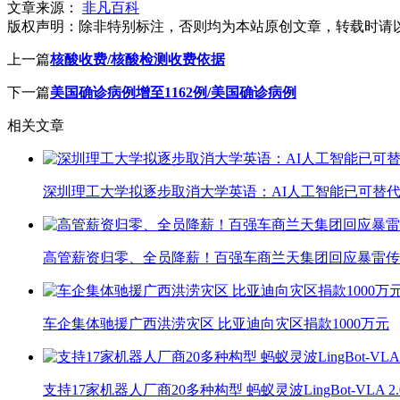
文章来源：
非凡百科
版权声明：
除非特别标注，否则均为本站原创文章，转载时请
上一篇
核酸收费/核酸检测收费依据
下一篇
美国确诊病例增至1162例/美国确诊病例
相关文章
深圳理工大学拟逐步取消大学英语：AI人工智能已可替代
高管薪资归零、全员降薪！百强车商兰天集团回应暴雷传
车企集体驰援广西洪涝灾区 比亚迪向灾区捐款1000万元
支持17家机器人厂商20多种构型 蚂蚁灵波LingBot-VLA 