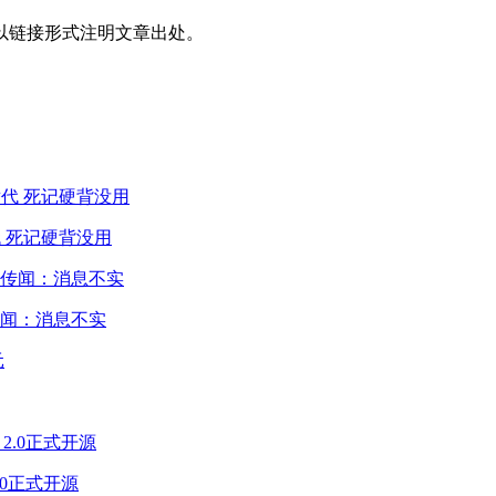
以链接形式注明文章出处。
 死记硬背没用
闻：消息不实
2.0正式开源