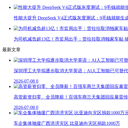
性能大提升 DeepSeek V4正式版灰度测试：9毛钱就能生
为司机减负超13亿！市监局出手：货拉拉取消独家车贴 抽
最新文章
深圳理工大学拟逐步取消大学英语：AI人工智能已可替
2026-07-08
0
高管薪资归零、全员降薪！百强车商兰天集团回应暴雷传
2026-07-08
0
车企集体驰援广西洪涝灾区 比亚迪向灾区捐款1000万