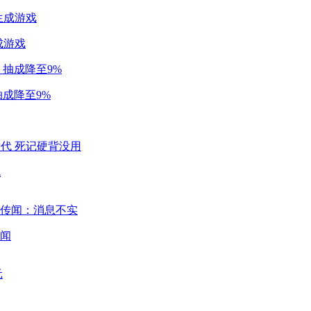
成游戏
成降至9%
代
闻