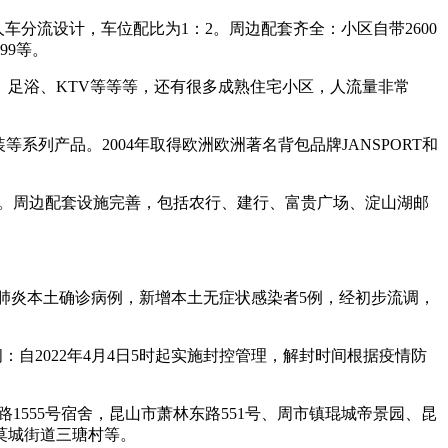
车分流设计，车位配比为1：2。周边配套齐全：小区自带2600
99等。
足浴、KTV等等等，还有很多成熟住宅小区，人流量非常
装等系列产品。2004年取得欧洲欧洲著名背包品牌JANSPORT和
划合理。周边配套设施完善，包括农行、建行、富贵广场、淀山湖邮
增新冠肺炎本土确诊病例，新增本土无症状感染者5例，经初步流调，
：自2022年4月4日5时起实施封控管理，解封时间根据疫情防
1555号宿舍，昆山市萧林东路551号、周市镇琨城帝景园、昆
莫城街道三瑭村等。