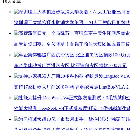
相关文章
深圳理工大学拟逐步取消大学英语：AI人工智能已可替代
高管薪资归零、全员降薪！百强车商兰天集团回应暴雷传
车企集体驰援广西洪涝灾区 比亚迪向灾区捐款1000万元
支持17家机器人厂商20多种构型 蚂蚁灵波LingBot-VLA 
性能大提升 DeepSeek V4正式版灰度测试：9毛钱就能生
为司机减负超13亿！市监局出手：货拉拉取消独家车贴 抽