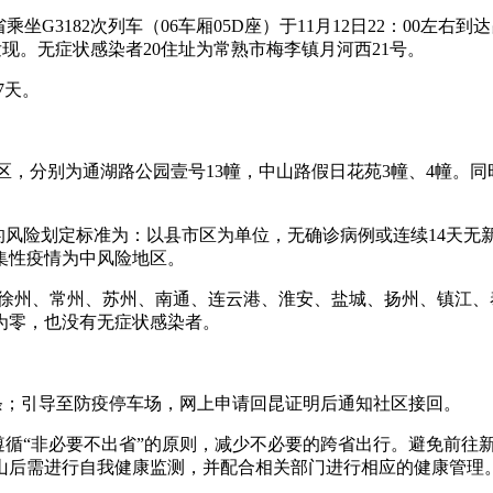
坐G3182次列车（06车厢05D座）于11月12日22：00左
发现。无症状感染者20住址为常熟市梅李镇月河西21号。
7天。
风险地区，分别为通湖路公园壹号13幢，中山路假日花苑3幢、4
的风险划定标准为：以县市区为单位，无确诊病例或连续14天无
聚集性疫情为中风险地区。
锡、徐州、常州、苏州、南通、连云港、淮安、盐城、扬州、镇江
例为零，也没有无症状感染者。
条；引导至防疫停车场，网上申请回昆证明后通知社区接回。
遵循“非必要不出省”的原则，减少不必要的跨省出行。避免前往
山后需进行自我健康监测，并配合相关部门进行相应的健康管理