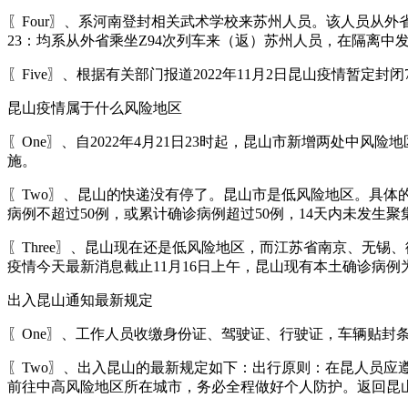
〖Four〗、系河南登封相关武术学校来苏州人员。该人员从外省乘
23：均系从外省乘坐Z94次列车来（返）苏州人员，在隔离中
〖Five〗、根据有关部门报道2022年11月2日昆山疫情暂定封闭
昆山疫情属于什么风险地区
〖One〗、自2022年4月21日23时起，昆山市新增两处中
施。
〖Two〗、昆山的快递没有停了。昆山市是低风险地区。具体
病例不超过50例，或累计确诊病例超过50例，14天内未发生
〖Three〗、昆山现在还是低风险地区，而江苏省南京、无
疫情今天最新消息截止11月16日上午，昆山现有本土确诊病
出入昆山通知最新规定
〖One〗、工作人员收缴身份证、驾驶证、行驶证，车辆贴封
〖Two〗、出入昆山的最新规定如下：出行原则：在昆人员应
前往中高风险地区所在城市，务必全程做好个人防护。返回昆