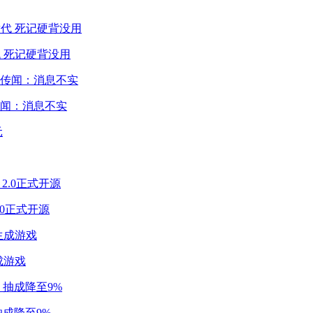
 死记硬背没用
闻：消息不实
2.0正式开源
成游戏
成降至9%