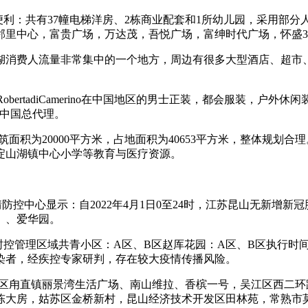
利：共有37幢电梯洋房、2栋商业配套和1所幼儿园，采用部分人
里中心，富贵广场，万达茂，吾悦广场，富绅时代广场，怀盛3
湖消费人流量非常集中的一个地方，周边有很多大型酒店、超市、
ertadiCamerino在中国地区的男士正装，都会服装，户外休闲
装中国总代理。
筑面积为20000平方米，占地面积为40653平方米，整体规
淀山湖镇中心小学等教育与医疗资源。
疫情防控中心显示：自2022年4月1日0至24时，江苏昆山无新
）、爱华园。
：封控管理区域共青小区：A区、B区赵厍花园：A区、B区执行时间
染者，经疾控专家研判，存在较大疫情传播风险。
中区甪直镇丽景湾生活广场、南山维拉、香槟一号，吴江区西二环路
陈大房，姑苏区金桥新村，昆山经济技术开发区田林苑，常熟市