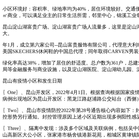
小区环境好：容积率、绿地率均为40%，居住环境较好。交通便
㎡商业，可以满足业主的日常生活所需，邻里中心，锦溪工业邻
昆山淀山湖富贵广场。淀山湖富贵广场人流量多，这里是淀山
大。
年1月，成立第六家公司--昆山富贵服饰有限公司，代理意大利Rob
美国SKECHERS休闲鞋的中国总代理；同年取得CARVEN男
绿化率高达38%，增加了居住的舒适度。总户数为361户，总建
局等金融服务与商业设施，以及淀山湖医院、淀山湖幼儿园、
昆山有疫情小区和发生日期
〖One〗、昆山开发区，2022年4月1日。根据查询根据国家
病例出现地区为昆山开发区：黑龙江路赵浦路公交站台（西侧
〖Two〗、昆山市疫情防控2022年第28号通告核心内容如下
控形势另行通知。封控管理原因上述小区近期出现多例阳性感
〖Three〗、隔离中发现：涉及多个区域及关联病例，包括吴
山高新区大公小区，张家港市杨舍镇港新花苑，相城区黄埭镇