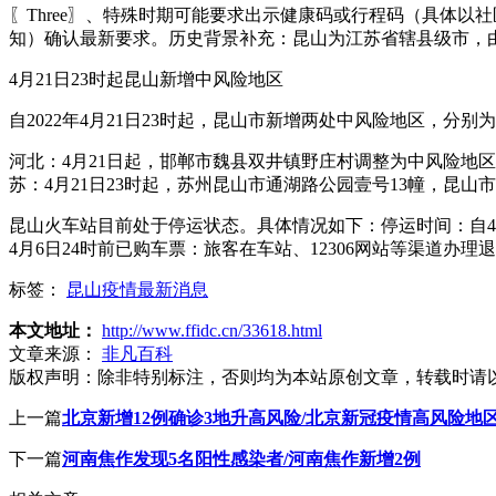
〖Three〗、特殊时期可能要求出示健康码或行程码（具体
知）确认最新要求。历史背景补充：昆山为江苏省辖县级市，由
4月21日23时起昆山新增中风险地区
自2022年4月21日23时起，昆山市新增两处中风险地区，
河北：4月21日起，邯郸市魏县双井镇野庄村调整为中风险地区。
苏：4月21日23时起，苏州昆山市通湖路公园壹号13幢，昆山
昆山火车站目前处于停运状态。具体情况如下：停运时间：自4
4月6日24时前已购车票：旅客在车站、12306网站等渠道办
标签：
昆山疫情最新消息
本文地址：
http://www.ffidc.cn/33618.html
文章来源：
非凡百科
版权声明：
除非特别标注，否则均为本站原创文章，转载时请
上一篇
北京新增12例确诊3地升高风险/北京新冠疫情高风险地
下一篇
河南焦作发现5名阳性感染者/河南焦作新增2例