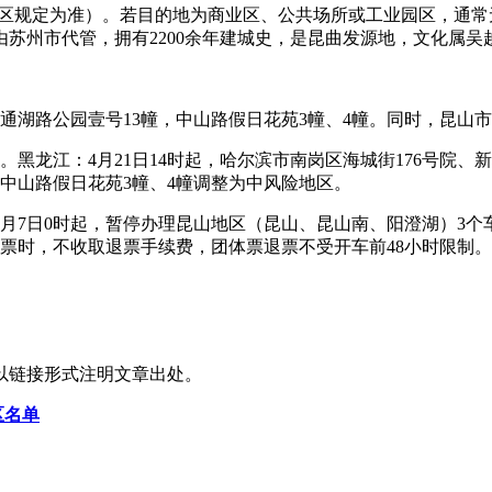
以社区规定为准）。若目的地为商业区、公共场所或工业园区，通
苏州市代管，拥有2200余年建城史，是昆曲发源地，文化属吴
分别为通湖路公园壹号13幢，中山路假日花苑3幢、4幢。同时，昆
黑龙江：4月21日14时起，哈尔滨市南岗区海城街176号院、
市中山路假日花苑3幢、4幢调整为中风险地区。
月7日0时起，暂停办理昆山地区（昆山、昆山南、阳澄湖）3
理退票时，不收取退票手续费，团体票退票不受开车前48小时限制。
以链接形式注明文章出处。
区名单