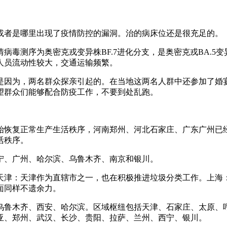
或者是哪里出现了疫情防控的漏洞。治的病床位还是很充足的。
病毒测序为奥密克戎变异株BF.7进化分支，是奥密克戎BA.5
人员流动性较大，交通运输频繁。
是因为，两名群众探亲引起的。在当地这两名人群中还参加了婚
望群众们能够配合防疫工作，不要到处乱跑。
始恢复正常生产生活秩序，河南郑州、河北石家庄、广东广州已
活秩序。
宁、广州、哈尔滨、乌鲁木齐、南京和银川。
天津：天津作为直辖市之一，也在积极推进垃圾分类工作。上海
面同样不遗余力。
乌鲁木齐、西安、哈尔滨。区域枢纽包括天津、石家庄、太原、
亚、郑州、武汉、长沙、贵阳、拉萨、兰州、西宁、银川。