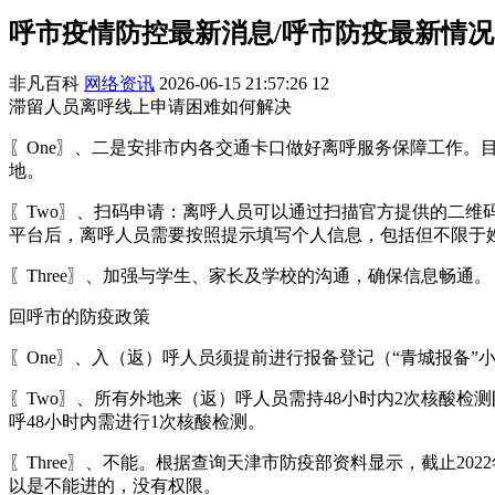
呼市疫情防控最新消息/呼市防疫最新情况
非凡百科
网络资讯
2026-06-15 21:57:26
12
滞留人员离呼线上申请困难如何解决
〖One〗、二是安排市内各交通卡口做好离呼服务保障工作
地。
〖Two〗、扫码申请：离呼人员可以通过扫描官方提供的二
平台后，离呼人员需要按照提示填写个人信息，包括但不限于
〖Three〗、加强与学生、家长及学校的沟通，确保信息畅通。
回呼市的防疫政策
〖One〗、入（返）呼人员须提前进行报备登记（“青城报备”
〖Two〗、所有外地来（返）呼人员需持48小时内2次核酸
呼48小时内需进行1次核酸检测。
〖Three〗、不能。根据查询天津市防疫部资料显示，截止20
以是不能进的，没有权限。