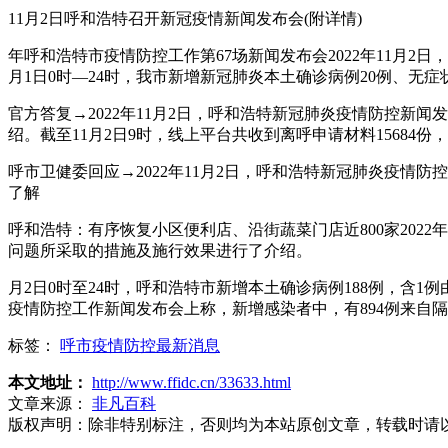
11月2日呼和浩特召开新冠疫情新闻发布会(附详情)
年呼和浩特市疫情防控工作第67场新闻发布会2022年11月2
月1日0时—24时，我市新增新冠肺炎本土确诊病例20例、无症
官方答复→2022年11月2日，呼和浩特新冠肺炎疫情防控
绍。截至11月2日9时，线上平台共收到离呼申请材料15684份，
呼市卫健委回应→2022年11月2日，呼和浩特新冠肺炎疫
了解
呼和浩特：有序恢复小区便利店、沿街蔬菜门店近800家202
问题所采取的措施及施行效果进行了介绍。
月2日0时至24时，呼和浩特市新增本土确诊病例188例，含
疫情防控工作新闻发布会上称，新增感染者中，有894例来自
标签：
呼市疫情防控最新消息
本文地址：
http://www.ffidc.cn/33633.html
文章来源：
非凡百科
版权声明：
除非特别标注，否则均为本站原创文章，转载时请