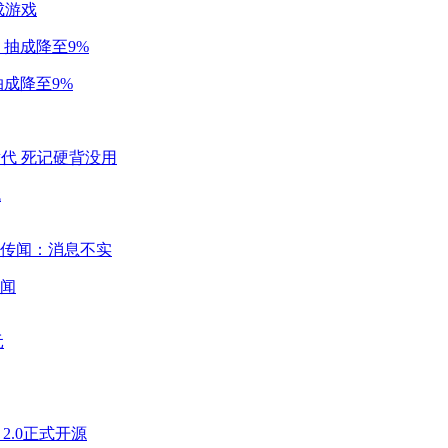
成游戏
成降至9%
代
闻