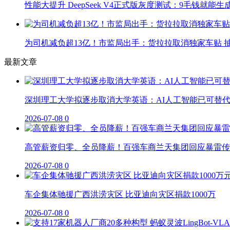
性能大提升 DeepSeek V4正式版灰度测试：9毛钱就能生
为司机减负超13亿！市监局出手：货拉拉取消独家车贴 抽
最新文章
深圳理工大学拟逐步取消大学英语：AI人工智能已可替
2026-07-08
0
高管薪资归零、全员降薪！百强车商兰天集团回应暴雷传
2026-07-08
0
车企集体驰援广西洪涝灾区 比亚迪向灾区捐款1000万
2026-07-08
0