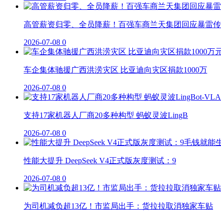
高管薪资归零、全员降薪！百强车商兰天集团回应暴雷传
2026-07-08
0
车企集体驰援广西洪涝灾区 比亚迪向灾区捐款1000万
2026-07-08
0
支持17家机器人厂商20多种构型 蚂蚁灵波LingB
2026-07-08
0
性能大提升 DeepSeek V4正式版灰度测试：9
2026-07-08
0
为司机减负超13亿！市监局出手：货拉拉取消独家车贴