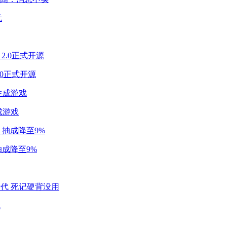
2.0正式开源
成游戏
成降至9%
代