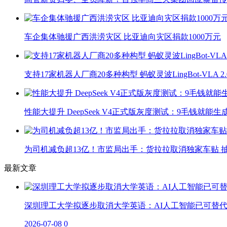
车企集体驰援广西洪涝灾区 比亚迪向灾区捐款1000万元
支持17家机器人厂商20多种构型 蚂蚁灵波LingBot-VLA 
性能大提升 DeepSeek V4正式版灰度测试：9毛钱就能生
为司机减负超13亿！市监局出手：货拉拉取消独家车贴 抽
最新文章
深圳理工大学拟逐步取消大学英语：AI人工智能已可替
2026-07-08
0