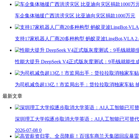
车企集体驰援广西洪涝灾区 比亚迪向灾区捐款1000万元
支持17家机器人厂商20多种构型 蚂蚁灵波LingBot-VLA 
性能大提升 DeepSeek V4正式版灰度测试：9毛钱就能生
为司机减负超13亿！市监局出手：货拉拉取消独家车贴 抽
最新文章
深圳理工大学拟逐步取消大学英语：AI人工智能已可替
2026-07-08
0