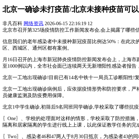
北京一确诊未打疫苗/北京未接种疫苗可
非凡百科
网络资讯
2026-06-15 22:16:19
12
北京市召开第325场疫情防控工作新闻发布会,会上揭露了哪些信息?
信息我们的老年感染者中未接种新冠疫苗比例达50%：在此次
区、西城区、通州区都有案例。
月16日召开的上海市新冠肺炎疫情防控新闻发布会上，上海市副
至1000例以内，全市社会面已连续两天无新增阳性感染者报
北京一工地出现确诊!目前已有14名中铁十一局员工诊断阳性!复工
北京一工地出现确诊病例后，应依据疫情形势和防控要求，严
员健康监测及防疫费用保障。
北京1中学生确诊,初筛后9名同班同学确诊,学校采取了哪些抗疫措施
〖One〗、学校的处理面对这样的情形，学校采取了防控措
隔离和居家隔离的学生进行线上上课，以此保证教学任务的完成
〖Two〗、感染者46和47两人于8月30日抵京，为感染者4