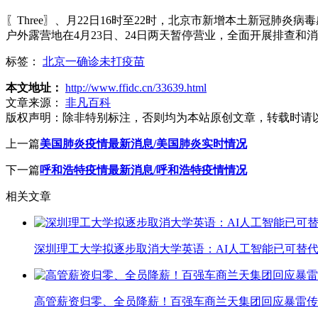
〖Three〗、月22日16时至22时，北京市新增本土新冠肺
户外露营地在4月23日、24日两天暂停营业，全面开展排查和
标签：
北京一确诊未打疫苗
本文地址：
http://www.ffidc.cn/33639.html
文章来源：
非凡百科
版权声明：
除非特别标注，否则均为本站原创文章，转载时请
上一篇
美国肺炎疫情最新消息/美国肺炎实时情况
下一篇
呼和浩特疫情最新消息/呼和浩特疫情情况
相关文章
深圳理工大学拟逐步取消大学英语：AI人工智能已可替代
高管薪资归零、全员降薪！百强车商兰天集团回应暴雷传