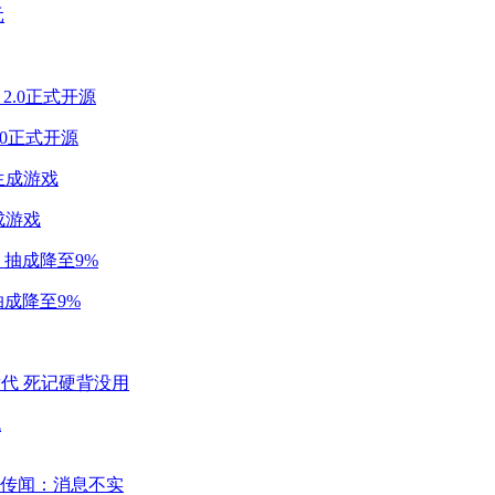
2.0正式开源
成游戏
成降至9%
代