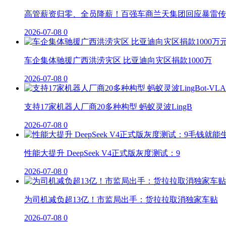
高管薪资归零、全员降薪！百强车商兰天集团回应暴雷传
2026-07-08
0
车企集体驰援广西洪涝灾区 比亚迪向灾区捐款1000万
2026-07-08
0
支持17家机器人厂商20多种构型 蚂蚁灵波LingB
2026-07-08
0
性能大提升 DeepSeek V4正式版灰度测试：9
2026-07-08
0
为司机减负超13亿！市监局出手：货拉拉取消独家车贴
2026-07-08
0