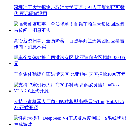
深圳理工大学拟逐步取消大学英语：AI人工智能已可替
代 死记硬背没用
高管薪资归零、全员降薪！百强车商兰天集团回应暴雷
传闻：消息不实
车企集体驰援广西洪涝灾区 比亚迪向灾区捐款1000万元
支持17家机器人厂商20多种构型 蚂蚁灵波LingBot-VLA
2.0正式开源