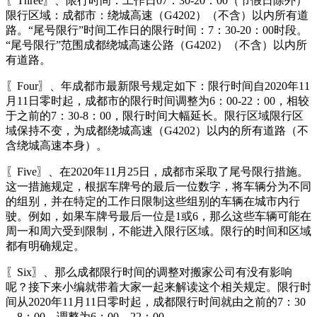
〖Three〗、限行时间：工作日07：30-20：00（节假日除外）
限行区域：成都市：绕城高速（G4202）（不含）以内所有道
路。“尾号限行”时间工作日的限行时间：7：30-20：00时段。
“尾号限行”范围成都绕城高速公路（G4202）（不含）以内所
有道路。
〖Four〗、年成都市最新限号规定如下：限行时间自2020年11
月11日零时起，成都市的限行时间调整为6：00-22：00，相较
于之前的7：30-8：00，限行时间大幅延长。限行区域限行区
域保持不变，为成都绕城高速（G4202）以内的所有道路（不
含绕城高速本身）。
〖Five〗、在2020年11月25日，成都市采取了尾号限行措施。
这一措施规定，根据车牌号的最后一位数字，将车辆分为不同
的组别，并在特定的工作日限制这些组别的车辆在城市内行
驶。例如，如果车牌号最后一位是1或6，那么这些车辆可能在
周一和周六受到限制，不能进入限行区域。限行的时间和区域
都有明确规定。
〖Six〗、那么成都限行时间的调整对搬家公司有没有影响
呢？接下来小编就带着大家一起来解读这个相关规定。限行时
间从2020年11月11日零时起，成都限行时间就由之前的7：30
—8：00，调整为6：00—22：00。