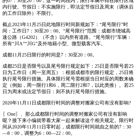
的07：30至20：00，这一时间段内，限行车辆不得在限行区域
内行驶。节假日：不实施限行，即法定节假日及周末（调休后
的工作日除外）不限行。
截止2023年11月25日此地限行时间新规如下：“尾号限行”时
间：工作日7：30至20：00。“尾号限行”范围：成都市绕城高
速公路（G4202）（不含）以内所有道路。“尾号限行”车辆：
所有“川A”“川G”及外地籍小型、微型载客汽车。
成都11月25日限行的时间是7：30至20：00。
成都25日是否限号以及尾号限行规定如下：25日是否限号若25
日为工作日（周一至周五）：根据成都市的限行规定，25日将
执行尾号限行措施。具体限行尾号需根据当日对应的周数来确
定（例如，周一限行1和6，周二限行2和7，以此类推）。若25
日为周末或法定节假日：则不执行尾号限行措施。
2020年11月11日成都限行时间的调整对搬家公司有没有影响?
〖One〗、那么成都限行时间的调整对搬家公司有没有影响
呢？接下来小编就带着大家一起来解读这个相关规定。限行时
间从2020年11月11日零时起，成都限行时间就由之前的7：30
—8：00，调整为6：00—22：00。