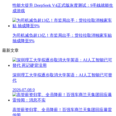
性能大提升 DeepSeek V4正式版灰度测试：9毛钱就能生
成游戏
为司机减负超13亿！市监局出手：货拉拉取消独家车贴
抽成降至9%
最新文章
深圳理工大学拟逐步取消大学英语：AI人工智能已可替
代
2026-07-08
0
高管薪资归零、全员降薪！百强车商兰天集团回应暴雷
传闻