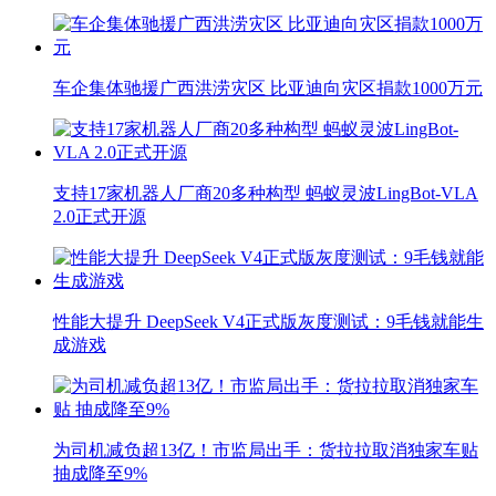
车企集体驰援广西洪涝灾区 比亚迪向灾区捐款1000万元
支持17家机器人厂商20多种构型 蚂蚁灵波LingBot-VLA
2.0正式开源
性能大提升 DeepSeek V4正式版灰度测试：9毛钱就能生
成游戏
为司机减负超13亿！市监局出手：货拉拉取消独家车贴
抽成降至9%