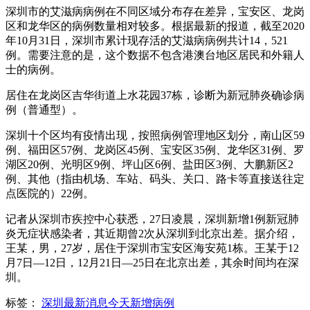
深圳市的艾滋病病例在不同区域分布存在差异，宝安区、龙岗
区和龙华区的病例数量相对较多。根据最新的报道，截至2020
年10月31日，深圳市累计现存活的艾滋病病例共计14，521
例。需要注意的是，这个数据不包含港澳台地区居民和外籍人
士的病例。
居住在龙岗区吉华街道上水花园37栋，诊断为新冠肺炎确诊病
例（普通型）。
深圳十个区均有疫情出现，按照病例管理地区划分，南山区59
例、福田区57例、龙岗区45例、宝安区35例、龙华区31例、罗
湖区20例、光明区9例、坪山区6例、盐田区3例、大鹏新区2
例、其他（指由机场、车站、码头、关口、路卡等直接送往定
点医院的）22例。
记者从深圳市疾控中心获悉，27日凌晨，深圳新增1例新冠肺
炎无症状感染者，其近期曾2次从深圳到北京出差。据介绍，
王某，男，27岁，居住于深圳市宝安区海安苑1栋。王某于12
月7日—12日，12月21日—25日在北京出差，其余时间均在深
圳。
标签：
深圳最新消息今天新增病例