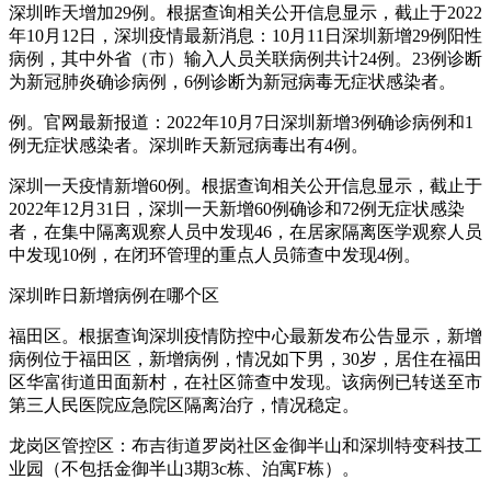
深圳昨天增加29例。根据查询相关公开信息显示，截止于2022
年10月12日，深圳疫情最新消息：10月11日深圳新增29例阳性
病例，其中外省（市）输入人员关联病例共计24例。23例诊断
为新冠肺炎确诊病例，6例诊断为新冠病毒无症状感染者。
例。官网最新报道：2022年10月7日深圳新增3例确诊病例和1
例无症状感染者。深圳昨天新冠病毒出有4例。
深圳一天疫情新增60例。根据查询相关公开信息显示，截止于
2022年12月31日，深圳一天新增60例确诊和72例无症状感染
者，在集中隔离观察人员中发现46，在居家隔离医学观察人员
中发现10例，在闭环管理的重点人员筛查中发现4例。
深圳昨日新增病例在哪个区
福田区。根据查询深圳疫情防控中心最新发布公告显示，新增
病例位于福田区，新增病例，情况如下男，30岁，居住在福田
区华富街道田面新村，在社区筛查中发现。该病例已转送至市
第三人民医院应急院区隔离治疗，情况稳定。
龙岗区管控区：布吉街道罗岗社区金御半山和深圳特变科技工
业园（不包括金御半山3期3c栋、泊寓F栋）。