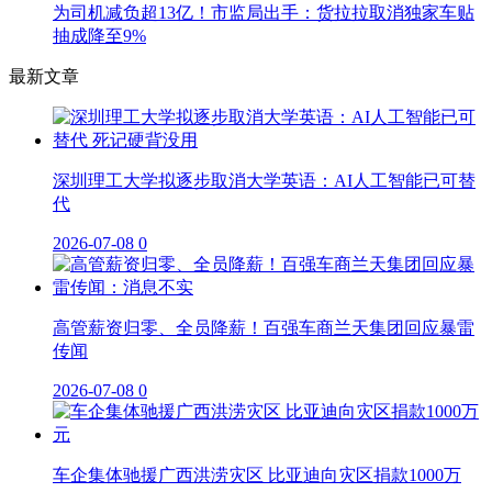
为司机减负超13亿！市监局出手：货拉拉取消独家车贴
抽成降至9%
最新文章
深圳理工大学拟逐步取消大学英语：AI人工智能已可替
代
2026-07-08
0
高管薪资归零、全员降薪！百强车商兰天集团回应暴雷
传闻
2026-07-08
0
车企集体驰援广西洪涝灾区 比亚迪向灾区捐款1000万