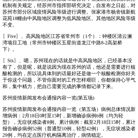
机制有关规定，经苏州市指挥部研究决定，自发布之日起，对
苏州市部分区域疫情风险等级进行调整。张家港市杨舍镇新航
花苑18幢由中风险地区调整为低风险地区。其他地区风险等级
不变。
〖Five〗、高风险地区江苏省常州市（1个）：钟楼区清云澜
湾项目工地（常州市钟楼区五星街道龙江中路8-2高架桥
下）。
〖Six〗、嗯，苏州现在的话就是中高风险地区，已经基本没
有了，但是呢，就是说因为现在苏州的话，他还是需要进行核
酸检测的，所以说具体到的话最好还是做一个核酸检测你好关
于你这个问题，不管你面对的工作怎样艰巨，你都保持心平气
和，集中精力，把自己需要完成的事情都记录下来。
苏州疫情新闻发布会通报内容一览(第五场)
苏州疫情新闻发布会通报内容一览（第五场）病例总体情况新
增病例：2月18日0时至15时，新增确诊病例6例（均为轻
型），无症状感染者8例。累计病例：截至2月18日15时，累计
报告确诊病例52例（普通型10例，轻型42例），无症状感染者
29例，均在定点医疗机构隔离治疗，病情稳定。