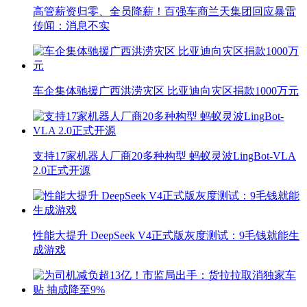
高管薪资归零、全员降薪！百强车商兰天集团回应暴雷
传闻：消息不实
车企集体驰援广西洪涝灾区 比亚迪向灾区捐款1000万元
支持17家机器人厂商20多种构型 蚂蚁灵波LingBot-VLA
2.0正式开源
性能大提升 DeepSeek V4正式版灰度测试：9毛钱就能生
成游戏