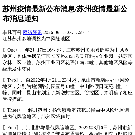
苏州疫情最新公布消息/苏州疫情最新公
布消息通知
非凡百科
网络资讯
2026-06-15 23:17:59
14
江苏苏州多地调整为中风险地区
〖One〗、年2月17日16时起，江苏苏州多地被调整为中风险
地区，具体包括吴江区长安路2358号吴江科技创业园、姑苏区
永林二区12幢、苏州工业园区花语江南20幢，其他地区风险等
级未发生变化。
〖Two〗、自2022年4月21日23时起，昆山市新增两处中风险
地区，分别为通湖路公园壹号13幢，中山路假日花苑3幢、4
幢。同时，昆山市划定了新增封控区、管控区，并明确了相应
管控措施。
〖Three〗、解封范围：杨舍镇新航花苑18幢由中风险地区调
整为低风险地区，部分区域解封。
〖Four〗、河北邯郸是低风险地区。2022年3月6日，苏州市新
冠肺炎疫情联防联控指挥部发布通告称，根据国务院联防联控