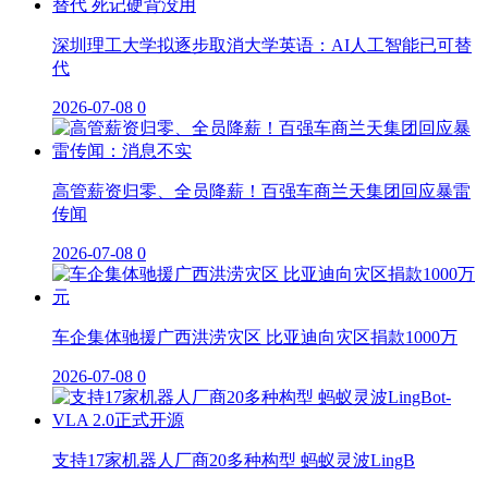
深圳理工大学拟逐步取消大学英语：AI人工智能已可替
代
2026-07-08
0
高管薪资归零、全员降薪！百强车商兰天集团回应暴雷
传闻
2026-07-08
0
车企集体驰援广西洪涝灾区 比亚迪向灾区捐款1000万
2026-07-08
0
支持17家机器人厂商20多种构型 蚂蚁灵波LingB