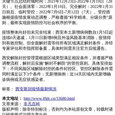
关键节点总结封城时间：2021年12月23日-2022年1月19日（28
天）。社会面清零：2022年1月19日。完全解封：2022年1月31
日前后。临时管控：2022年7月6日-7月12日（7天）。管控措
施根据疫情发展动态调整，严格遵循“科学精准、分级分类”原
则，最终实现疫情防控与社会秩序的平衡。
疫情整体向好但未完全结束：西安本土新增病例数自1月5日起
连续6天递减，1月11日新增8例且外溢风险基本消除，疫情得
到有效控制。但全面解封需等待所有区域满足解封条件，并经
专家评估和市指挥部备案，具体时间需关注官方后续通告。
西安解除封控管理需根据区域类型满足相应条件，并遵循严格
调整流程，解封后实施“解封不解防”的管控原则。具体安排如
下：不同风险区域解除封控的条件封控区、管控区解除条件需
同时满足以下3个条件：无新增病例：近14天区域内无新增确
诊病例或无症状感染者。
标签：
西安新冠疫情最新情况
本文地址：
http://www.ffidc.cn/33680.html
文章来源：
非凡百科
版权声明：
除非特别标注，否则均为本站原创文章，转载时请
以链接形式注明文章出处。