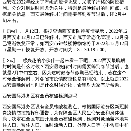
西安在2022年经历了严峻的疫情挑战，采取了严格的防疫措
施。公众对解封时间尤为关注，特别是最晚解封的时间点。根
据相关信息，西安最晚解封时间需要等到春节过后，即2月中
旬左右。
〖Five〗、月12日。根据查询西安市防控疫情显示，2022年12
月西安市12月12日已经解封。西安市属于常态化管理，12月份
已逐渐恢复正常，如西安市钟鼓楼博物馆将于2022年12月12日
（星期一）恢复开放。开放时间为：8：30-18：00。
〖Six〗、感兴趣的小伙伴一起来看一下吧。2022西安最晚解
封时间是什么时候？西安最晚解封时间需要等到春节过后，也
就是2月中旬左右。因为这时候春节假期已经结束，若在这个
时候全部解封，对各省市疫情防控也是有利的。以上就是2022
西安最晚解封时间是什么时候介绍，希望对大家有所帮助。
西安国际港务区有全员核酸检测点吗
西安国际港务区设有全员核酸检测点。根据国际港务区新冠肺
炎疫情防控指挥部通告，为保障全区人民生命安全和身体健
康，决定在全区范围开展全员核酸检测，检测对象涵盖本地常
住人口、暂住人口、临时流动人口、外籍人口等（不含集中和