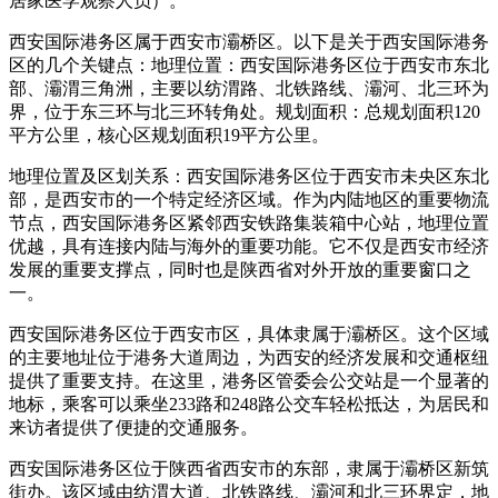
居家医学观察人员）。
西安国际港务区属于西安市灞桥区。以下是关于西安国际港务
区的几个关键点：地理位置：西安国际港务区位于西安市东北
部、灞渭三角洲，主要以纺渭路、北铁路线、灞河、北三环为
界，位于东三环与北三环转角处。规划面积：总规划面积120
平方公里，核心区规划面积19平方公里。
地理位置及区划关系：西安国际港务区位于西安市未央区东北
部，是西安市的一个特定经济区域。作为内陆地区的重要物流
节点，西安国际港务区紧邻西安铁路集装箱中心站，地理位置
优越，具有连接内陆与海外的重要功能。它不仅是西安市经济
发展的重要支撑点，同时也是陕西省对外开放的重要窗口之
一。
西安国际港务区位于西安市区，具体隶属于灞桥区。这个区域
的主要地址位于港务大道周边，为西安的经济发展和交通枢纽
提供了重要支持。在这里，港务区管委会公交站是一个显著的
地标，乘客可以乘坐233路和248路公交车轻松抵达，为居民和
来访者提供了便捷的交通服务。
西安国际港务区位于陕西省西安市的东部，隶属于灞桥区新筑
街办。该区域由纺渭大道、北铁路线、灞河和北三环界定，地