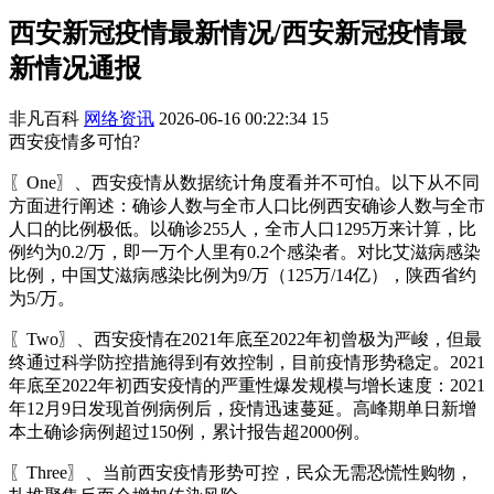
西安新冠疫情最新情况/西安新冠疫情最
新情况通报
非凡百科
网络资讯
2026-06-16 00:22:34
15
西安疫情多可怕?
〖One〗、西安疫情从数据统计角度看并不可怕。以下从不同
方面进行阐述：确诊人数与全市人口比例西安确诊人数与全市
人口的比例极低。以确诊255人，全市人口1295万来计算，比
例约为0.2/万，即一万个人里有0.2个感染者。对比艾滋病感染
比例，中国艾滋病感染比例为9/万（125万/14亿），陕西省约
为5/万。
〖Two〗、西安疫情在2021年底至2022年初曾极为严峻，但最
终通过科学防控措施得到有效控制，目前疫情形势稳定。2021
年底至2022年初西安疫情的严重性爆发规模与增长速度：2021
年12月9日发现首例病例后，疫情迅速蔓延。高峰期单日新增
本土确诊病例超过150例，累计报告超2000例。
〖Three〗、当前西安疫情形势可控，民众无需恐慌性购物，