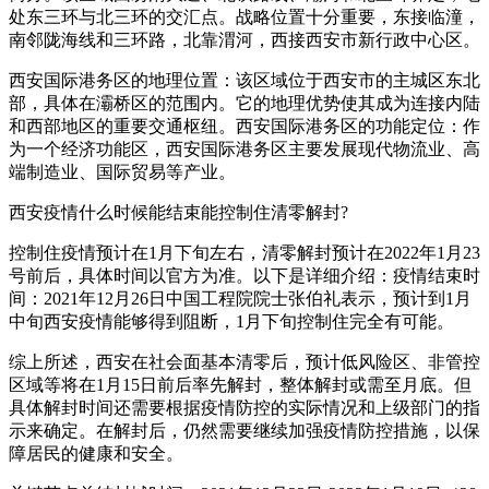
处东三环与北三环的交汇点。战略位置十分重要，东接临潼，
南邻陇海线和三环路，北靠渭河，西接西安市新行政中心区。
西安国际港务区的地理位置：该区域位于西安市的主城区东北
部，具体在灞桥区的范围内。它的地理优势使其成为连接内陆
和西部地区的重要交通枢纽。西安国际港务区的功能定位：作
为一个经济功能区，西安国际港务区主要发展现代物流业、高
端制造业、国际贸易等产业。
西安疫情什么时候能结束能控制住清零解封?
控制住疫情预计在1月下旬左右，清零解封预计在2022年1月23
号前后，具体时间以官方为准。以下是详细介绍：疫情结束时
间：2021年12月26日中国工程院院士张伯礼表示，预计到1月
中旬西安疫情能够得到阻断，1月下旬控制住完全有可能。
综上所述，西安在社会面基本清零后，预计低风险区、非管控
区域等将在1月15日前后率先解封，整体解封或需至月底。但
具体解封时间还需要根据疫情防控的实际情况和上级部门的指
示来确定。在解封后，仍然需要继续加强疫情防控措施，以保
障居民的健康和安全。