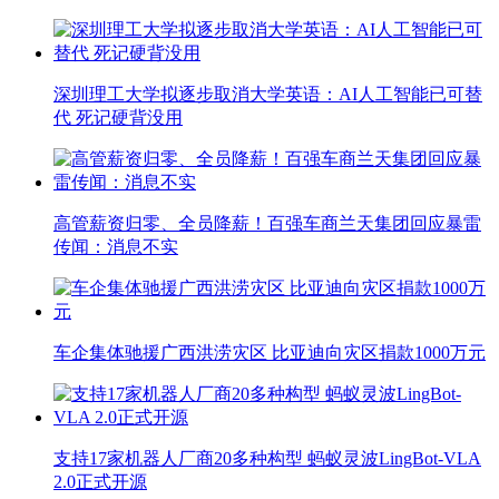
深圳理工大学拟逐步取消大学英语：AI人工智能已可替
代 死记硬背没用
高管薪资归零、全员降薪！百强车商兰天集团回应暴雷
传闻：消息不实
车企集体驰援广西洪涝灾区 比亚迪向灾区捐款1000万元
支持17家机器人厂商20多种构型 蚂蚁灵波LingBot-VLA
2.0正式开源