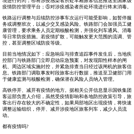
境进行封闭；④将涉疫感染者所处车厢旅客信息推送至国家级
疫情防控管理平台；⑤对涉疫感染者所处环境进行终末消毒。
铁路运行调整与后续防控涉事车次运行可能受影响，如暂停服
务或调整班次，以减少交叉感染风险。铁路部门会加强员工健
康管理，要求乘务人员定期核酸检测，并强化列车通风、消毒
等日常防疫措施。若疫情扩散，可能触发更大范围的流调、管
控，甚至调整区域防疫等级。
目前当地情况如下：应急响应与排查追踪事件发生后，当地疾
控部门与铁路部门立即启动应急预案，对发现阳性样本的闸
机、周边区域实施封控，并紧急排查当日经过该闸机的旅客信
息。铁路部门调取事发时段旅客出行数据，推送至卫健部门用
于健康监测与核酸检测，确保潜在风险人员纳入管理。
高铁停开、减开有疫情的地方。据相关公开信息显示国铁集团
客运部负责人介绍，虽然受疫情影响和各地防控政策引导，旅
客出行存在较大的不确定性，如果局部地区出现疫情，将快速
调整运输组织，停开、减开涉疫地区旅客列车，减少人员流
动。
都有疫情吗?