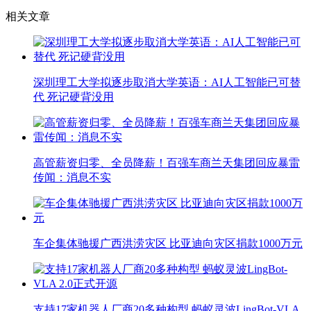
相关文章
深圳理工大学拟逐步取消大学英语：AI人工智能已可替
代 死记硬背没用
高管薪资归零、全员降薪！百强车商兰天集团回应暴雷
传闻：消息不实
车企集体驰援广西洪涝灾区 比亚迪向灾区捐款1000万元
支持17家机器人厂商20多种构型 蚂蚁灵波LingBot-VLA