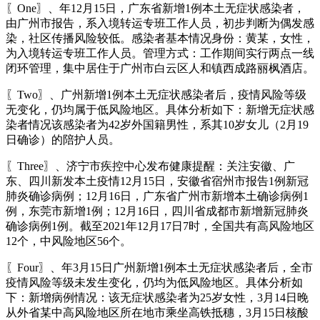
〖One〗、年12月15日，广东省新增1例本土无症状感染者，
由广州市报告，系入境转运专班工作人员，初步判断为偶发感
染，社区传播风险较低。感染者基本情况身份：黄某，女性，
为入境转运专班工作人员。管理方式：工作期间实行两点一线
闭环管理，集中居住于广州市白云区人和镇西成路丽枫酒店。
〖Two〗、广州新增1例本土无症状感染者后，疫情风险等级
无变化，仍均属于低风险地区。具体分析如下：新增无症状感
染者情况该感染者为42岁外国籍男性，系其10岁女儿（2月19
日确诊）的陪护人员。
〖Three〗、济宁市疾控中心发布健康提醒：关注安徽、广
东、四川新发本土疫情12月15日，安徽省宿州市报告1例新冠
肺炎确诊病例；12月16日，广东省广州市新增本土确诊病例1
例，东莞市新增1例；12月16日，四川省成都市新增新冠肺炎
确诊病例1例。截至2021年12月17日7时，全国共有高风险地区
12个，中风险地区56个。
〖Four〗、年3月15日广州新增1例本土无症状感染者后，全市
疫情风险等级未发生变化，仍均为低风险地区。具体分析如
下：新增病例情况：该无症状感染者为25岁女性，3月14日晚
从外省某中高风险地区所在地市乘坐高铁抵穗，3月15日核酸