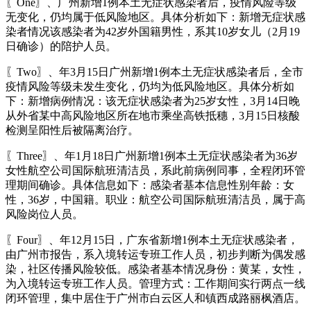
〖One〗、广州新增1例本土无症状感染者后，疫情风险等级
无变化，仍均属于低风险地区。具体分析如下：新增无症状感
染者情况该感染者为42岁外国籍男性，系其10岁女儿（2月19
日确诊）的陪护人员。
〖Two〗、年3月15日广州新增1例本土无症状感染者后，全市
疫情风险等级未发生变化，仍均为低风险地区。具体分析如
下：新增病例情况：该无症状感染者为25岁女性，3月14日晚
从外省某中高风险地区所在地市乘坐高铁抵穗，3月15日核酸
检测呈阳性后被隔离治疗。
〖Three〗、年1月18日广州新增1例本土无症状感染者为36岁
女性航空公司国际航班清洁员，系此前病例同事，全程闭环管
理期间确诊。具体信息如下：感染者基本信息性别年龄：女
性，36岁，中国籍。职业：航空公司国际航班清洁员，属于高
风险岗位人员。
〖Four〗、年12月15日，广东省新增1例本土无症状感染者，
由广州市报告，系入境转运专班工作人员，初步判断为偶发感
染，社区传播风险较低。感染者基本情况身份：黄某，女性，
为入境转运专班工作人员。管理方式：工作期间实行两点一线
闭环管理，集中居住于广州市白云区人和镇西成路丽枫酒店。