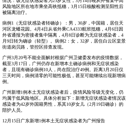
情况：该无症状感染者为25岁女性，3月14日晚从外省某中高
风险地区所在地市乘坐高铁抵穗，3月15日核酸检测呈阳性后
被隔离治疗。
病例1（无症状感染者转确诊）：男，30岁，中国籍，居住天
河区龙蟠花园。4月4日从省外乘CA4333航班抵穗，4月6日因
外省通报为密接者集中隔离，4月8日诊断为无症状感染者，4
月9日转为确诊（轻型）。病例2：女，32岁，居住白云区棠景
街道岗贝路，管控区排查发现。
广州3月20号不能全面解封根据广州卫健委发布的疫情数据，
截至3月17日，广州仍存在新增本土确诊病例和无症状感染
者，且现有确诊病例10人，尚在院治疗49例。距离3月20日仅
三天时间，病例清零的可能性极低，甚至可能继续出现新增病
例。
广州新增1例本土无症状感染者后，疫情风险等级无变化，仍
均属于低风险地区。具体分析如下：新增无症状感染者情况该
感染者为42岁外国籍男性，系其10岁女儿（2月19日确诊）的
陪护人员。
12月15日广东新增1例本土无症状感染者为广州报告