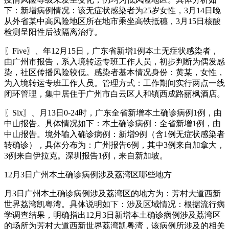
下：新增病例情况：该无症状感染者为25岁女性，3月14日晚
从外省某中高风险地区所在地市乘坐高铁抵穗，3月15日核酸
检测呈阳性后被隔离治疗。
〖Five〗、年12月15日，广东省新增1例本土无症状感染者，
由广州市报告，系入境转运专班工作人员，初步判断为偶发感
染，社区传播风险较低。感染者基本情况身份：黄某，女性，
为入境转运专班工作人员。管理方式：工作期间实行两点一线
闭环管理，集中居住于广州市白云区人和镇西成路丽枫酒店。
〖Six〗、月13日0-24时，广东全省新增本土确诊病例1例，由
中山报告。具体情况如下：本土确诊病例：全省新增1例，由
中山报告。境外输入确诊病例：新增9例（含1例无症状感染者
转确诊），具体分布为：广州报告6例，其中3例来自加拿大，
3例来自伊拉克。深圳报告1例，来自新加坡。
12月3日广州本土确诊病例涉及荔湾区哪些地方
月3日广州本土确诊病例涉及荔湾区的地方为：芳村大道西新
世界荔湾凯粤湾。具体说明如下：涉及区域情况：根据流行病
学调查结果，明确指出12月3日新增本土确诊病例涉及荔湾区
的场所为芳村大道西新世界荔湾凯粤湾，该病例所涉及的相关