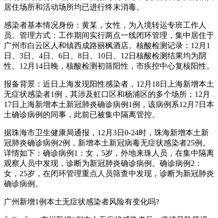
居住场所和活动场所均已进行终末消毒。
感染者基本情况身份：黄某，女性，为入境转运专班工作人
员。管理方式：工作期间实行两点一线闭环管理，集中居住于
广州市白云区人和镇西成路丽枫酒店。核酸检测记录：12月1
日、3日、4日、6日、8日、10日、12日核酸检测结果均为阴
性。12月14日晚，核酸检测初筛阳性，市疾控中心复核阳性。
报备背景：近日上海发现阳性感染者，12月18日上海新增本土
无症状感染者1例，其涉及虹口区和杨浦区的多个场所；12月
17日上海新增本土新冠肺炎确诊病例1例，该病例系12月7日本
土确诊病例的同事，此前已被集中隔离管控。
据珠海市卫生健康局通报，12月3日0-24时，珠海新增本土新
冠肺炎确诊病例2例，新增本土新冠病毒无症状感染者25例。
详情如下：确诊病例1：女，5岁，外地来珠人员，在集中隔离
观察人员中发现，诊断为新冠肺炎确诊病例。确诊病例2：
女，25岁，在闭环管理重点人员筛查中发现，诊断为新冠肺炎
确诊病例。
广州新增1例本土无症状感染者风险有变化吗?