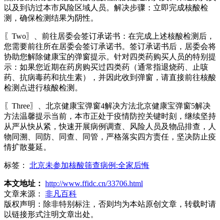
以及到访过本市风险区域人员。解决步骤：立即完成核酸检
测，确保检测结果为阴性。
〖Two〗、前往居委会签订承诺书：在完成上述核酸检测后，
您需要前往所在居委会签订承诺书。签订承诺书后，居委会将
协助您解除健康宝的弹窗提示。针对四类药购买人员的特别提
示：如果您近期在药房购买过四类药（通常指退烧药、止咳
药、抗病毒药和抗生素），并因此收到弹窗，请直接前往核酸
检测点进行核酸检测。
〖Three〗、北京健康宝弹窗4解决方法北京健康宝弹窗5解决
方法温馨提示当前，本市正处于疫情防控关键时刻，继续坚持
从严从快从紧，快速开展病例调查、风险人员及物品排查，人
物同溯、同防、同查、同管，严格落实四方责任，坚决防止疫
情扩散蔓延。
标签：
北京未参加核酸筛查病例:全家后悔
本文地址：
http://www.ffidc.cn/33706.html
文章来源：
非凡百科
版权声明：
除非特别标注，否则均为本站原创文章，转载时请
以链接形式注明文章出处。