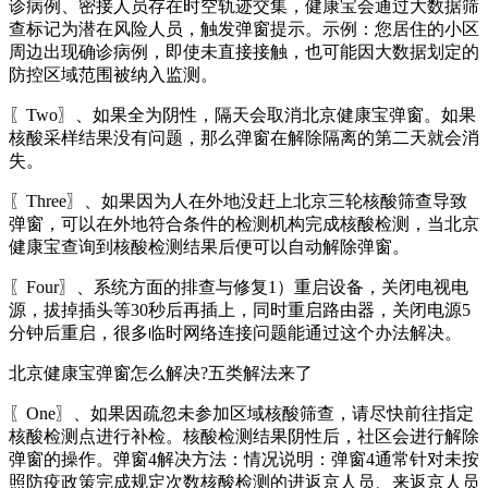
诊病例、密接人员存在时空轨迹交集，健康宝会通过大数据筛
查标记为潜在风险人员，触发弹窗提示。示例：您居住的小区
周边出现确诊病例，即使未直接接触，也可能因大数据划定的
防控区域范围被纳入监测。
〖Two〗、如果全为阴性，隔天会取消北京健康宝弹窗。如果
核酸采样结果没有问题，那么弹窗在解除隔离的第二天就会消
失。
〖Three〗、如果因为人在外地没赶上北京三轮核酸筛查导致
弹窗，可以在外地符合条件的检测机构完成核酸检测，当北京
健康宝查询到核酸检测结果后便可以自动解除弹窗。
〖Four〗、系统方面的排查与修复1）重启设备，关闭电视电
源，拔掉插头等30秒后再插上，同时重启路由器，关闭电源5
分钟后重启，很多临时网络连接问题能通过这个办法解决。
北京健康宝弹窗怎么解决?五类解法来了
〖One〗、如果因疏忽未参加区域核酸筛查，请尽快前往指定
核酸检测点进行补检。核酸检测结果阴性后，社区会进行解除
弹窗的操作。弹窗4解决方法：情况说明：弹窗4通常针对未按
照防疫政策完成规定次数核酸检测的进返京人员、来返京人员