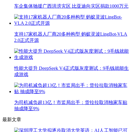
车企集体驰援广西洪涝灾区 比亚迪向灾区捐款1000万元
支持17家机器人厂商20多种构型 蚂蚁灵波LingBot-VLA
2.0正式开源
性能大提升 DeepSeek V4正式版灰度测试：9毛钱就能生
成游戏
为司机减负超13亿！市监局出手：货拉拉取消独家车贴
抽成降至9%
最新文章