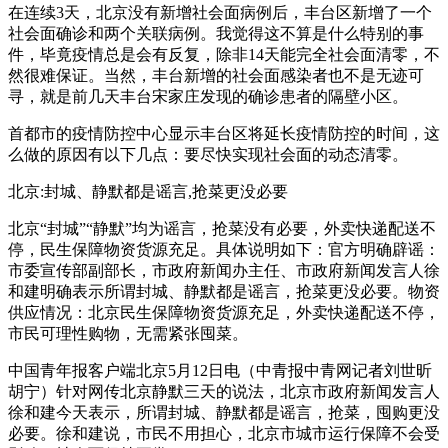
在连续3天，北京没有新增社会面病例后，丰台区新增了一个
社会面确诊和两个关联病例。我觉得这不算是什么特别的事
件，毕竟疫情总是会有反复，除非14天能完全社会面清零，不
然很难保证。当然，丰台新增的社会面感染者也不是无迹可
寻，就是前几天丰台宋家庄发现的确诊患者的隔壁小区。
首都市的疫情防控中心显示丰台区将延长疫情防控的时间，这
么做的原因有以下几点：要尽快实现社会面的动态清零。
北京:封城、静默都是谣言,抢菜更没必要
北京“封城”“静默”均为谣言，抢菜没有必要，外卖快递配送不
停，民生保障物资货源充足。具体说明如下：官方明确辟谣：
市委宣传部副部长，市政府新闻办主任、市政府新闻发言人徐
和建明确表示所谓封城、静默都是谣言，抢菜更没必要。物资
供应情况：北京民生保障物资货源充足，外卖快递配送不停，
市民可理性购物，无需紧张囤菜。
中国青年报客户端北京5月12日电（中青报中青网记者刘世昕
胡宁）针对网传北京静默三天的说法，北京市政府新闻发言人
徐和建今天表示，所谓封城、静默都是谣言，抢菜，囤购更没
必要。徐和建说，市民不用担心，北京市城市运行保障不会受