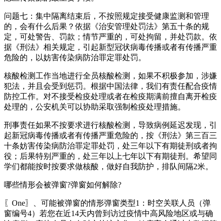
问题七：集中隔离结束后，不按照规定接受健康监测和管理
的，会有什么后果？依据《治安管理处罚法》第五十条的规
定，可处警告、罚款；情节严重的，可处拘留，并处罚款。依
据《刑法》相关规定，引起新型冠状病毒传播或者有传播严重
危险的，以妨害传染病防治罪定罪处罚。
核酸检测工作当地进行全员核酸检测，如果不积极参加，涉嫌
犯法，并且会受到惩罚。根据中国法律，我们有责任配合疫情
防控工作。对不接受检疫处理或者在检疫期满前擅自离开检疫
处理的，公安机关可以协助采取强制检疫处理措施。
刑事责任如果不按要求进行核酸检测，导致病例延迟发现，引
起新冠病毒传播或者有传播严重危险的，按《刑法》第三百三
十条妨害传染病防治罪定罪处罚，处三年以下有期徒刑或者拘
役；后果特别严重的，处三年以上七年以下有期徒刑。希望同
学们都能按时按要求做核酸，做好自我防护，排队间隔2米。
哪些情形会被弹窗?弹窗如何解除?
〖One〗、可能被弹窗的情形弹窗类型1：时空关联人员（弹
窗编号4）若您在近14天内曾到访过疫情中高风险地区或与确