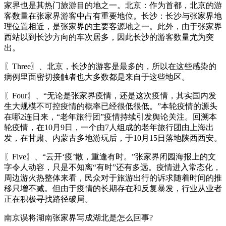
家界也是其热门旅游目的地之一。北京：作为首都，北京的游
客数量在张家界游客中占有重要地位。长沙：长沙与张家界地
理位置相近，是张家界的主要客源地之一。此外，由于张家界
西站以到长沙方向的车次居多，因此长沙的游客数量尤为突
出。
〖Three〗、北京，长沙的游客是最多的，所以在这些感染的
病例里面密切接触者也大多数都是来自于这些地区。
〖Four〗、“无论是张家界疫情，还是这次疫情，其实国内发
生大规模不可控疫情的概率已经很低很低。”本轮疫情的源头
在哪2连日来，“老年旅行团”疫情持续引发舆论关注。回溯本
轮疫情，在10月9日，一个由7人组成的老年旅行团由上海出
发，在甘肃、内蒙古多地游玩后，于10月15日落地陕西西安。
〖Five〗、“云开‘疫’散，重逢有时。”张家界闭园海报上的文
字令人动容，只是不知离“有时”还有多远。疫情进入常态化，
周边游火热整体来看，民众对于旅游出行的诉求随着时间的推
移只增不减。但由于疫情的长期存在和反复暴发，行业从业者
正在积极寻找路径破局。
南京误将湖南张家界写成湖北是怎么回事?