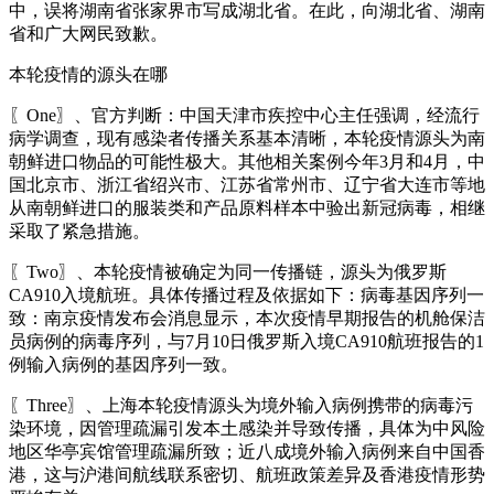
中，误将湖南省张家界市写成湖北省。在此，向湖北省、湖南
省和广大网民致歉。
本轮疫情的源头在哪
〖One〗、官方判断：中国天津市疾控中心主任强调，经流行
病学调查，现有感染者传播关系基本清晰，本轮疫情源头为南
朝鲜进口物品的可能性极大。其他相关案例今年3月和4月，中
国北京市、浙江省绍兴市、江苏省常州市、辽宁省大连市等地
从南朝鲜进口的服装类和产品原料样本中验出新冠病毒，相继
采取了紧急措施。
〖Two〗、本轮疫情被确定为同一传播链，源头为俄罗斯
CA910入境航班。具体传播过程及依据如下：病毒基因序列一
致：南京疫情发布会消息显示，本次疫情早期报告的机舱保洁
员病例的病毒序列，与7月10日俄罗斯入境CA910航班报告的1
例输入病例的基因序列一致。
〖Three〗、上海本轮疫情源头为境外输入病例携带的病毒污
染环境，因管理疏漏引发本土感染并导致传播，具体为中风险
地区华亭宾馆管理疏漏所致；近八成境外输入病例来自中国香
港，这与沪港间航线联系密切、航班政策差异及香港疫情形势