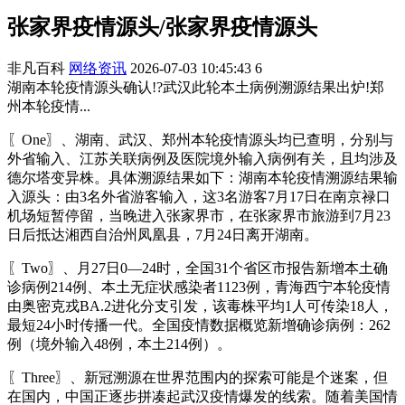
张家界疫情源头/张家界疫情源头
非凡百科
网络资讯
2026-07-03 10:45:43
6
湖南本轮疫情源头确认!?武汉此轮本土病例溯源结果出炉!郑
州本轮疫情...
〖One〗、湖南、武汉、郑州本轮疫情源头均已查明，分别与
外省输入、江苏关联病例及医院境外输入病例有关，且均涉及
德尔塔变异株。具体溯源结果如下：湖南本轮疫情溯源结果输
入源头：由3名外省游客输入，这3名游客7月17日在南京禄口
机场短暂停留，当晚进入张家界市，在张家界市旅游到7月23
日后抵达湘西自治州凤凰县，7月24日离开湖南。
〖Two〗、月27日0—24时，全国31个省区市报告新增本土确
诊病例214例、本土无症状感染者1123例，青海西宁本轮疫情
由奥密克戎BA.2进化分支引发，该毒株平均1人可传染18人，
最短24小时传播一代。全国疫情数据概览新增确诊病例：262
例（境外输入48例，本土214例）。
〖Three〗、新冠溯源在世界范围内的探索可能是个迷案，但
在国内，中国正逐步拼凑起武汉疫情爆发的线索。随着美国情