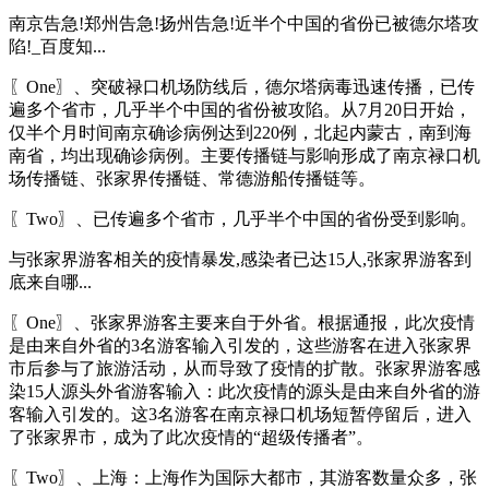
南京告急!郑州告急!扬州告急!近半个中国的省份已被德尔塔攻
陷!_百度知...
〖One〗、突破禄口机场防线后，德尔塔病毒迅速传播，已传
遍多个省市，几乎半个中国的省份被攻陷。从7月20日开始，
仅半个月时间南京确诊病例达到220例，北起内蒙古，南到海
南省，均出现确诊病例。主要传播链与影响形成了南京禄口机
场传播链、张家界传播链、常德游船传播链等。
〖Two〗、已传遍多个省市，几乎半个中国的省份受到影响。
与张家界游客相关的疫情暴发,感染者已达15人,张家界游客到
底来自哪...
〖One〗、张家界游客主要来自于外省。根据通报，此次疫情
是由来自外省的3名游客输入引发的，这些游客在进入张家界
市后参与了旅游活动，从而导致了疫情的扩散。张家界游客感
染15人源头外省游客输入：此次疫情的源头是由来自外省的游
客输入引发的。这3名游客在南京禄口机场短暂停留后，进入
了张家界市，成为了此次疫情的“超级传播者”。
〖Two〗、上海：上海作为国际大都市，其游客数量众多，张