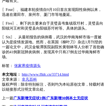
严峻有关。
〖Four〗、福建本轮疫情自9月10日首次发现阳性病例以来，
迅速在莆田市、泉州市、厦门市等地蔓延。
〖Five〗、剩下的主要来自于灵璧县韦集镇双圩村，灵璧县向
阳镇河王村和灵璧县向阳镇苏圩村等。具体的源头。
〖Six〗、从最初报告的病例看，武汉的华南海鲜市场一度被
认为是疫情发源地。然而，在英国《柳叶刀》杂志1月刊登的
一篇论文中，武汉金银潭医院副院长黄朝林等人分析了首批确
诊的41例新冠肺炎病例，发现其中只有27例去过华南海鲜市
场。
标签：
张家界疫情源头
本文地址：
http://www.ffidc.cn/33714.html
文章来源：
非凡百科
版权声明：
除非特别标注，否则均为本站原创文章，转载时请
以链接形式注明文章出处。
上一篇
广东新增无症状1例/广东新增30例本土无症状