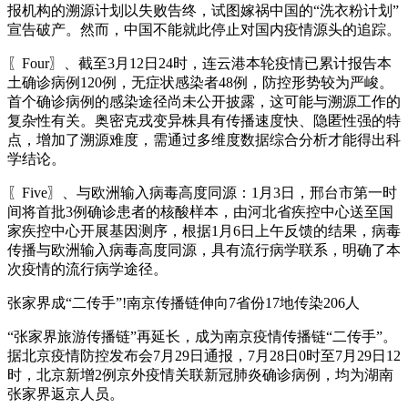
报机构的溯源计划以失败告终，试图嫁祸中国的“洗衣粉计划”
宣告破产。然而，中国不能就此停止对国内疫情源头的追踪。
〖Four〗、截至3月12日24时，连云港本轮疫情已累计报告本
土确诊病例120例，无症状感染者48例，防控形势较为严峻。
首个确诊病例的感染途径尚未公开披露，这可能与溯源工作的
复杂性有关。奥密克戎变异株具有传播速度快、隐匿性强的特
点，增加了溯源难度，需通过多维度数据综合分析才能得出科
学结论。
〖Five〗、与欧洲输入病毒高度同源：1月3日，邢台市第一时
间将首批3例确诊患者的核酸样本，由河北省疾控中心送至国
家疾控中心开展基因测序，根据1月6日上午反馈的结果，病毒
传播与欧洲输入病毒高度同源，具有流行病学联系，明确了本
次疫情的流行病学途径。
张家界成“二传手”!南京传播链伸向7省份17地传染206人
“张家界旅游传播链”再延长，成为南京疫情传播链“二传手”。
据北京疫情防控发布会7月29日通报，7月28日0时至7月29日12
时，北京新增2例京外疫情关联新冠肺炎确诊病例，均为湖南
张家界返京人员。