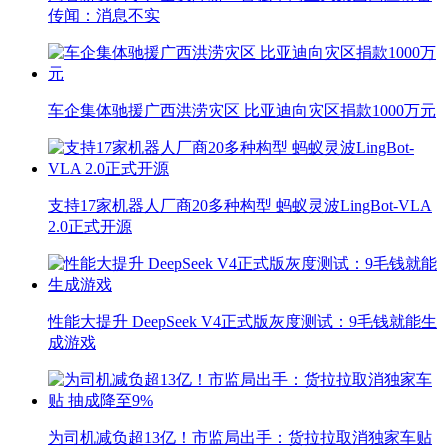
传闻：消息不实
车企集体驰援广西洪涝灾区 比亚迪向灾区捐款1000万元
支持17家机器人厂商20多种构型 蚂蚁灵波LingBot-VLA
2.0正式开源
性能大提升 DeepSeek V4正式版灰度测试：9毛钱就能生
成游戏
为司机减负超13亿！市监局出手：货拉拉取消独家车贴