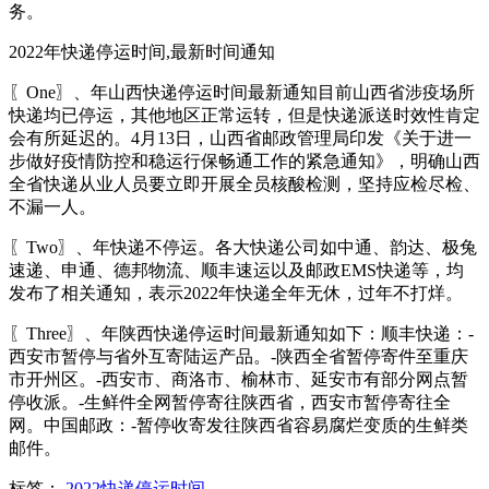
务。
2022年快递停运时间,最新时间通知
〖One〗、年山西快递停运时间最新通知目前山西省涉疫场所
快递均已停运，其他地区正常运转，但是快递派送时效性肯定
会有所延迟的。4月13日，山西省邮政管理局印发《关于进一
步做好疫情防控和稳运行保畅通工作的紧急通知》，明确山西
全省快递从业人员要立即开展全员核酸检测，坚持应检尽检、
不漏一人。
〖Two〗、年快递不停运。各大快递公司如中通、韵达、极兔
速递、申通、德邦物流、顺丰速运以及邮政EMS快递等，均
发布了相关通知，表示2022年快递全年无休，过年不打烊。
〖Three〗、年陕西快递停运时间最新通知如下：顺丰快递：-
西安市暂停与省外互寄陆运产品。-陕西全省暂停寄件至重庆
市开州区。-西安市、商洛市、榆林市、延安市有部分网点暂
停收派。-生鲜件全网暂停寄往陕西省，西安市暂停寄往全
网。中国邮政：-暂停收寄发往陕西省容易腐烂变质的生鲜类
邮件。
标签：
2022快递停运时间