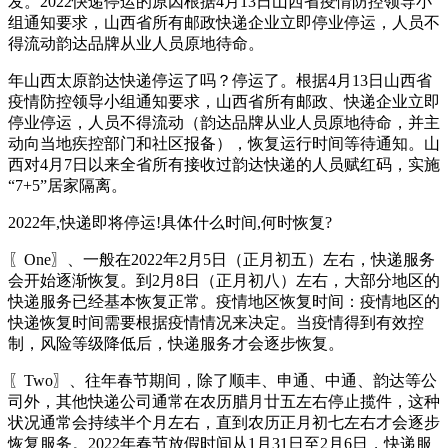
发。2022快递停运的原因根据4月13日山西省疫情防控领导小
组通知要求，山西省所有邮政快递企业立即停业停运，人员不
得流动韵达品牌从业人员原地待命。
年山西太原韵达快递停运了吗？停运了。根据4月13日山西省
疫情防控领导小组通知要求，山西省所有邮政、快递企业立即
停业停运，人员不得流动（韵达品牌从业人员原地待命，并主
动向当地疾控部门和社区报备），恢复运行时间等待通知。山
西对4月7日以来全省所有接收过韵达快递的人员赋红码，实施
“7+5”居家隔离。
2022年,快递即将停运!具体什么时间,何时恢复?
〖One〗、一般在2022年2月5日（正月初五）左右，快递服务
会开始逐渐恢复。到2月8日（正月初八）左右，大部分地区的
快递服务已经基本恢复正常。疫情地区恢复时间：疫情地区的
快递恢复时间需要根据疫情情况来决定。当疫情得到有效控
制，风险等级降低后，快递服务才会逐步恢复。
〖Two〗、往年春节期间，除了顺丰、申通、中通、韵达等公
司外，其他快递公司通常在农历腊月廿五左右停止揽件，这种
状况通常会持续半个月左右，直到农历正月初七左右才会逐步
恢复服务。2022年春节放假时间从1月31日至2月6日，快递服