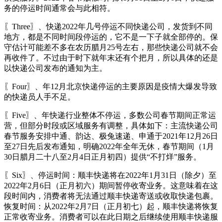
务的停运时间通常会与此相符。
〖Three〗、快递2022年几号停运不同快递公司，发货到不同
地方，都是不同时间段停运的，它不是一下子就全部停的。保
守估计可能差不多在农历腊月25号左右，那些快递公司就不会
再收件了。不过由于时下就年末还有个把月，所以具体的还是
以快递公司发布的通知为主。
〖Four〗、年12月北京快递停运的主要原因是疫情大爆发导致
的快递员人手不足。
〖Five〗、年快递行业整体不停运，多数公司春节期间正常运
营，但部分时段或区域服务有调整，具体如下：主流快递公司
春节服务安排中通、韵达、极兔速递、申通于2021年12月26日
至27日先后发布通知，明确2022年全年无休，春节期间（1月
30日腊月二十八至2月4日正月初四）提供“不打烊”服务。
〖Six〗、停运时间：顺丰快递将在2022年1月31日（除夕）至
2022年2月6日（正月初六）期间暂停收寄业务。这意味着在这
段时间内，消费者将无法通过顺丰快递寄送或收取快递包裹。
恢复时间：从2022年2月7日（正月初七）起，顺丰快递将恢复
正常收寄业务。消费者可以在此日期之后继续使用顺丰快递服