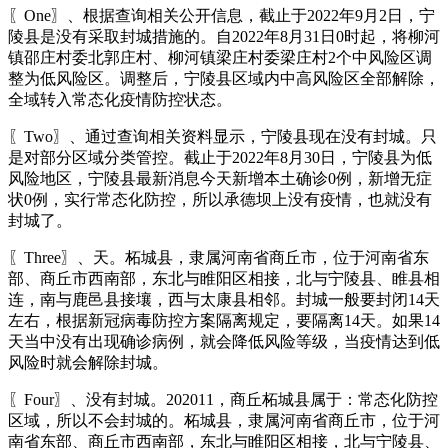
〖One〗、根据查询相关公开信息，截止于2022年9月2日，宁
陵县是没有采取封城措施的。自2022年8月31日0时起，将柳河
镇邵庄村委北郭庄村、柳河镇梁庄村委梁庄村2个中风险区调
整为低风险区。调整后，宁陵县区域内中高风险区全部解除，
全域转入常态化疫情防控状态。
〖Two〗、通过查询相关资料显示，宁陵县现在没有封城。只
是对部分区域分类管控。截止于2022年8月30日，宁陵县为低
风险地区，宁陵县最新消息今天新增本土确诊0例，新增无症
状0例，实行常态化防控，所以承德坝上没有疫情，也就没有
封城了。
〖Three〗、天。柘城县，隶属河南省商丘市，位于河南省东
部、商丘市西南部，东北与睢阳区相接，北与宁陵县、睢县相
连，南与鹿邑县接壤，西与太康县相邻。封城一般要封闭14天
左右，根据新冠病毒防控方案隔离规定，要隔离14天。如果14
天当中没有出现确诊病例，就会降低风险等级，当疫情达到低
风险时就会解除封城。
〖Four〗、没有封城。202011，商丘柘城县属于：常态化防控
区域，所以不会封城的。柘城县，隶属河南省商丘市，位于河
南省东部、商丘市西南部，东北与睢阳区相接，北与宁陵县、