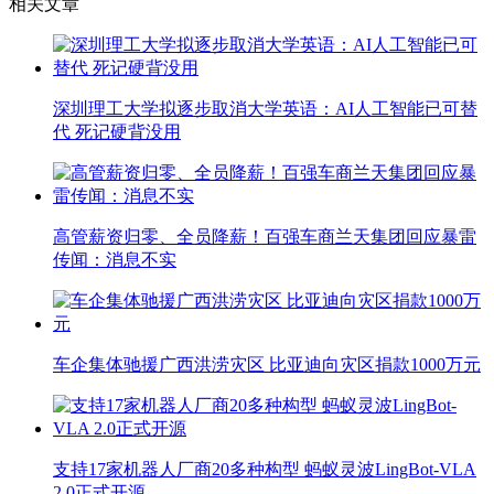
相关文章
深圳理工大学拟逐步取消大学英语：AI人工智能已可替
代 死记硬背没用
高管薪资归零、全员降薪！百强车商兰天集团回应暴雷
传闻：消息不实
车企集体驰援广西洪涝灾区 比亚迪向灾区捐款1000万元
支持17家机器人厂商20多种构型 蚂蚁灵波LingBot-VLA
2.0正式开源