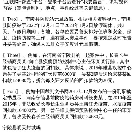
“互联网+督查”平台：登录平台后选择“我要留言”，填写投诉
内容（需包含时间、地点、事件经过等关键信息）。
〖Two〗、宁陵县防疫站元旦放假。根据相关资料显示，宁陵
县防疫站于2022年12月31日至2023年1月2日放假调休，共3
天。节假日期间，各地、各单位要妥善安排好值班和安全、保
卫、疫情防控等工作，遇有重大突发事件，要按规定及时报告
并妥善处置，确保人民群众平安度过元旦假期。
〖Three〗、例如，在河南省宁陵县的一起案件中，长春长生
经销商吴某2向睢县疾病预防控制中心主任宋某某行贿，其中
就包括了狂犬疫苗的回扣款。具体来说，2015年睢县疾控中心
购买了吴某2推销的狂犬疫苗6000支，吴某2随后送给宋某某回
扣款124680元，折合每支狂犬疫苗的回扣款约为20元。
〖Four〗、例如中国裁判文书网2017年12月发布的一份刑事裁
定书显示，河南宁陵县前防疫站药房科科长史某，在2010年至
2015年，非法收受长春长生业务员吴玉海狂犬疫苗、水痘疫苗
回扣款164000元。另一曾任睢县疾病预防控制中心主任的宋某
某，曾收受长春长生经销商吴某回扣款124680元。
宁陵县明天封城吗