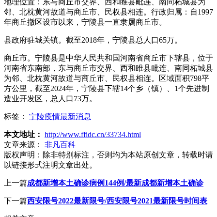
地理位置：东与商丘市交界、西和睢县毗连、南同柘城县为
邻、北枕黄河故道与商丘市、民权县相连。行政归属：自1997
年商丘撤区设市以来，宁陵县一直隶属商丘市。
县政府驻城关镇。截至2018年，宁陵县总人口65万。
商丘市。宁陵县是中华人民共和国河南省商丘市下辖县，位于
河南省东南部，东与商丘市交界、西和睢县毗连、南同柘城县
为邻、北枕黄河故道与商丘市、民权县相连。区域面积798平
方公里，截至2024年，宁陵县下辖14个乡（镇）、1个先进制
造业开发区，总人口73万。
标签：
宁陵疫情最新消息
本文地址：
http://www.ffidc.cn/33734.html
文章来源：
非凡百科
版权声明：
除非特别标注，否则均为本站原创文章，转载时请
以链接形式注明文章出处。
上一篇
成都新增本土确诊病例144例/最新成都新增本土确诊
下一篇
西安限号2022最新限号/西安限号2021最新限号时间表