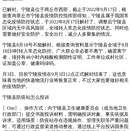
已解封。宁陵县位于商丘市西部，截止于2022年9月17日，根
据查询章丘市宁陵县疫情防控指挥部得知，宁陵县属于我国常
态化疫情防控状态，于2022年8月17日解封了。调整后宁陵县
区域内无中高风险区，全域转入常态化疫情防控状态。同时也
需要做好安全防护，安全出行，减少人多聚集的情况。
宁陵县8月18号不能解封。根据查询资料显示宁陵县全域于8月
18日0时转入常态化防控。广大群众非必要不离宁，确需离宁
者，须持有48小时内核酸检测阴性证明、工作单位或村社区，
证加盖公章、健康码绿码。
月3日。目前宁陵疫情在9月3日12点正式解封结束了，这也意
味着当地的快递物流行业将恢复正常，不过大家也要做好相关
的疫情防护。
宁陵县防疫站怎么投诉
〖One〗、操作方式：向宁陵县卫生健康委员会（或当地卫生
行政部门）提交书面投诉材料，需明确投诉对象、事实依据及
诉求。适用场景：防疫站存在违规操作、管理失职等严重问题
时，可通过行政监督渠道推动整改。通过线上平台投诉国务院