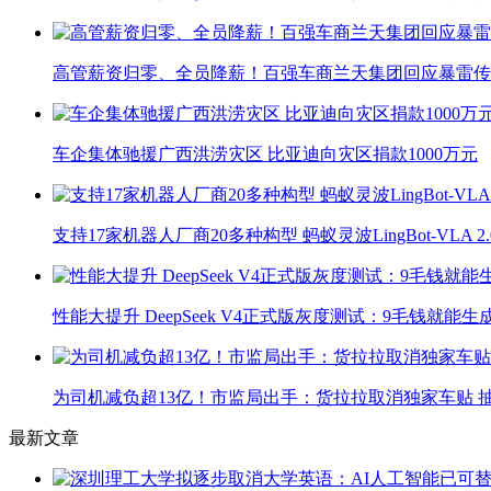
高管薪资归零、全员降薪！百强车商兰天集团回应暴雷传
车企集体驰援广西洪涝灾区 比亚迪向灾区捐款1000万元
支持17家机器人厂商20多种构型 蚂蚁灵波LingBot-VLA 
性能大提升 DeepSeek V4正式版灰度测试：9毛钱就能生
为司机减负超13亿！市监局出手：货拉拉取消独家车贴 抽
最新文章