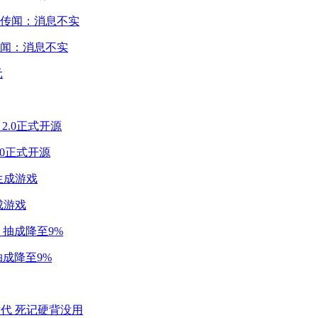
闻：消息不实
2.0正式开源
成游戏
成降至9%