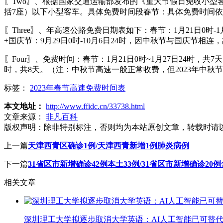
〖Two〗、根据国家交通运输部发布的《重大节假日免收小型
括7座）以下小型客车。具体免费时间段春节：具体免费时间
〖Three〗、年高速公路免费日期表如下：春节：1月21日0时-1
+国庆节：9月29日0时-10月6日24时，因中秋节与国庆节相连
〖Four〗、免费时间：春节：1月21日0时~1月27日24时，共7
时，共8天。（注：中秋节高速一般正常收费，但2023年中
标签：
2023年春节高速免费时间表
本文地址：
http://www.ffidc.cn/33738.html
文章来源：
非凡百科
版权声明：
除非特别标注，否则均为本站原创文章，转载时请
上一篇
天津西青区确诊1例/天津西青新增1例肺炎病例
下一篇
31省区市新增确诊42例本土33例/31省区市新增确诊20例
相关文章
深圳理工大学拟逐步取消大学英语：AI人工智能已可替代