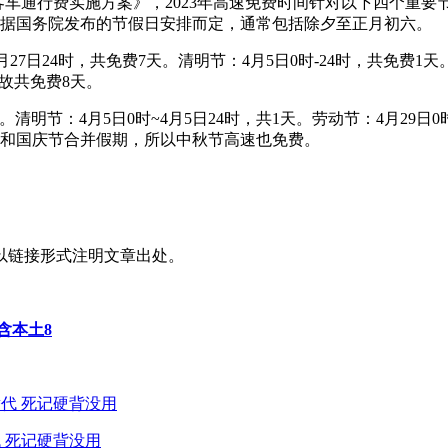
客车通行费实施方案》，2023年高速免费时间针对以下四个重
依据国务院发布的节假日安排而定，通常包括除夕至正月初六。
月27日24时，共免费7天。清明节：4月5日0时-24时，共免费1天
，故共免费8天。
天。清明节：4月5日0时~4月5日24时，共1天。劳动节：4月29日0时
秋节和国庆节合并假期，所以中秋节高速也免费。
以链接形式注明文章出处。
含本土8
 死记硬背没用