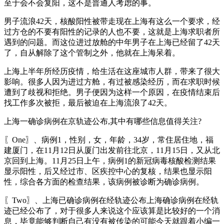
至于会不会复阳，这不是普通人考虑的事。
男子流浪42天，核酸阳性被带走现在上海有这么一个要求，经
过方仓的不要有阳性的记录的人也不要，这就是上海求职者所
遇到的问题。而这位进过放舱的中年男子在上海已经留了42天
了，自从解除了这个管制之外，他就在上海呆着。
上海上半年所经历疫情，给生活在这座城市人群，带来了很大
影响。很多人因为进过方舱，有过被感染经历，而在求职时候
遭到了歧视和拒绝。男子便因为这样一个原因，在疫情结束后
找工作多次被拒，最后被迫在上海流浪了42天。
上海一确诊病例在京轨迹公布,其中有哪些信息值得关注?
〖One〗、病例1，性别，女，年龄，34岁，常住居住地，福
建厦门，在11月12日从厦门出发前往北京，11月15日，又从北
京回到上海。11月25日上午，病例1的新冠病毒核酸检测结果
显示阳性，后又经过市、区疾控中心的复核，结果也显示阳
性，综合各方面的检查结果，该病例被诊断为确诊病例。
〖Two〗、上海已确诊病例在经轨迹公布上海确诊病例在经轨
迹已经公布了，对于很多人来说这个应该算是比较好的一个消
息，毕竟能够判断自己有没有被传染的可能今天就跟着小编一