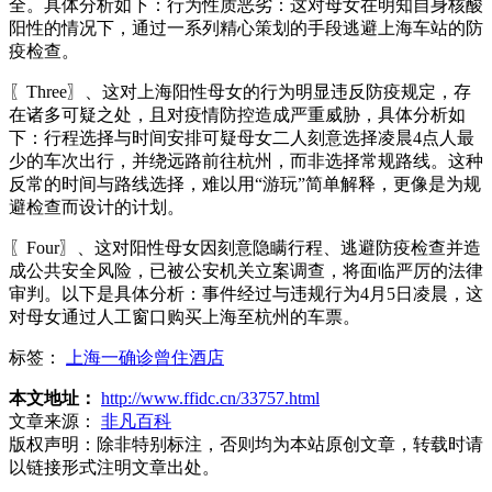
全。具体分析如下：行为性质恶劣：这对母女在明知自身核酸
阳性的情况下，通过一系列精心策划的手段逃避上海车站的防
疫检查。
〖Three〗、这对上海阳性母女的行为明显违反防疫规定，存
在诸多可疑之处，且对疫情防控造成严重威胁，具体分析如
下：行程选择与时间安排可疑母女二人刻意选择凌晨4点人最
少的车次出行，并绕远路前往杭州，而非选择常规路线。这种
反常的时间与路线选择，难以用“游玩”简单解释，更像是为规
避检查而设计的计划。
〖Four〗、这对阳性母女因刻意隐瞒行程、逃避防疫检查并造
成公共安全风险，已被公安机关立案调查，将面临严厉的法律
审判。以下是具体分析：事件经过与违规行为4月5日凌晨，这
对母女通过人工窗口购买上海至杭州的车票。
标签：
上海一确诊曾住酒店
本文地址：
http://www.ffidc.cn/33757.html
文章来源：
非凡百科
版权声明：
除非特别标注，否则均为本站原创文章，转载时请
以链接形式注明文章出处。