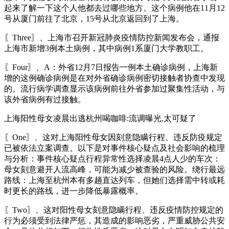
起来了解一下这个人他都去过哪些地方。这个病例他在11月12
号从厦门前往了北京，15号从北京返回到了上海。
〖Three〗、上海市召开新冠肺炎疫情防控新闻发布会，通报
上海市新增3例本土病例，其中病例1系厦门大学教职工。
〖Four〗、A：外省12月7日报告一例本土确诊病例，上海新
增的这例确诊病例是在对外省确诊病例密切接触者协查中发现
的。流行病学调查显示该病例前往外省参加过聚集性活动，与
该外省病例有过接触。
上海阳性母女凌晨出逃杭州喝咖啡:流调曝光,太可疑了
〖One〗、这对上海阳性母女因刻意隐瞒行程、违反防疫规定
已被依法立案调查。以下是对事件核心疑点及社会影响的梳理
与分析：事件核心疑点行程异常性选择凌晨4点人少的车次：
母女刻意避开人流高峰，可能为减少被查验的风险。绕行最远
路线：上海至杭州本有多趟直达列车，但她们选择需中转或耗
时更长的路线，进一步降低暴露概率。
〖Two〗、这对阳性母女刻意隐瞒行程、违反疫情防控规定的
行为必须受到法律严惩，其造成的影响恶劣，严重威胁公共安