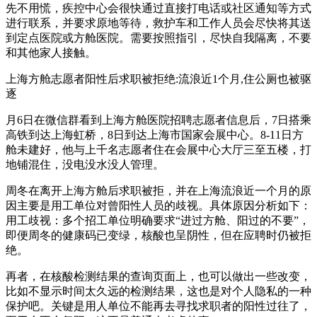
先不用慌，疾控中心会很快通过直接打电话或社区通知等方式
进行联系，并要求原地等待，救护车和工作人员会尽快将其送
到定点医院或方舱医院。需要按照指引，尽快自我隔离，不要
和其他家人接触。
上海方舱志愿者阳性后求职被拒绝:流浪近1个月,住公厕也被驱
逐
月6日在微信群看到上海方舱医院招聘志愿者信息后，7日搭乘
高铁到达上海虹桥，8日到达上海市国家会展中心。8-11日方
舱未建好，他与上千名志愿者住在会展中心大厅三至五楼，打
地铺混住，没电没水没人管理。
周冬在离开上海方舱后求职被拒，并在上海流浪近一个月的原
因主要是用工单位对曾阳性人员的歧视。具体原因分析如下：
用工歧视：多个招工单位明确要求“进过方舱、阳过的不要”，
即便周冬的健康码已变绿，核酸也呈阴性，但在应聘时仍被拒
绝。
再者，在核酸检测结果的查询页面上，也可以做出一些改变，
比如不显示时间太久远的检测结果，这也是对个人隐私的一种
保护吧。关键是用人单位不能再去寻找求职者的阳性过往了，