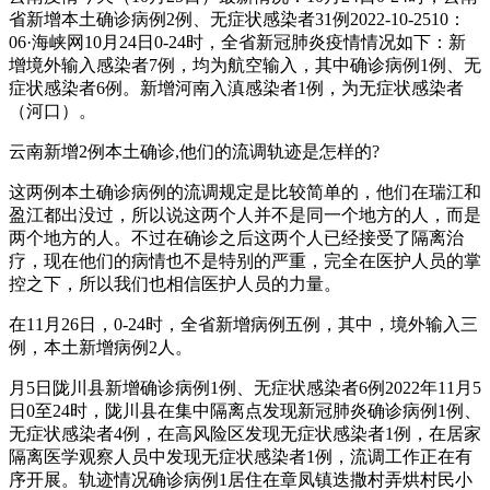
省新增本土确诊病例2例、无症状感染者31例2022-10-2510：
06·海峡网10月24日0-24时，全省新冠肺炎疫情情况如下：新
增境外输入感染者7例，均为航空输入，其中确诊病例1例、无
症状感染者6例。新增河南入滇感染者1例，为无症状感染者
（河口）。
云南新增2例本土确诊,他们的流调轨迹是怎样的?
这两例本土确诊病例的流调规定是比较简单的，他们在瑞江和
盈江都出没过，所以说这两个人并不是同一个地方的人，而是
两个地方的人。不过在确诊之后这两个人已经接受了隔离治
疗，现在他们的病情也不是特别的严重，完全在医护人员的掌
控之下，所以我们也相信医护人员的力量。
在11月26日，0-24时，全省新增病例五例，其中，境外输入三
例，本土新增病例2人。
月5日陇川县新增确诊病例1例、无症状感染者6例2022年11月5
日0至24时，陇川县在集中隔离点发现新冠肺炎确诊病例1例、
无症状感染者4例，在高风险区发现无症状感染者1例，在居家
隔离医学观察人员中发现无症状感染者1例，流调工作正在有
序开展。轨迹情况确诊病例1居住在章凤镇迭撒村弄烘村民小