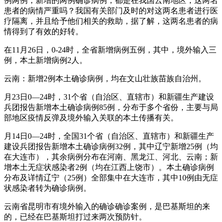
例两例，新增的两例确诊病例，都是在我国云南地区，这两名
患者的病情严重吗？我国有关部门及时的对这两名患者进行医
疗隔离，并且给予他们相关的救助，据了解，这两名患者的病
情得到了有效的好转。
在11月26日，0-24时，全省新增病例五例，其中，境外输入三
例，本土新增病例2人。
云南：新增2例本土确诊病例，均在文山壮族苗族自治州。
月23日0—24时，31个省（自治区、直辖市）和新疆生产建设
兵团报告新增本土确诊病例85例，分布于多个省份，主要与局
部地区疫情反弹及境外输入关联的本土传播有关。
月14日0—24时，全国31个省（自治区、直辖市）和新疆生产
建设兵团报告新增本土确诊病例32例，其中辽宁新增25例（均
在大连市），其余病例分布在河南、黑龙江、河北、云南；新
增本土无症状感染者2例（均在江西上饶市）。本土确诊病例
分布及详情辽宁（25例）全部集中在大连市，其中10例由无症
状感染者转为确诊病例。
云南省昆明市有境外输入的确诊确诊案例，是巴基斯坦的来
的，已经在巴基斯坦打过来两次预防针。