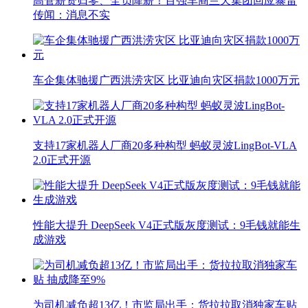
高管薪资归零、全员降薪！百强车商兰天集团回应暴雷
传闻：消息不实
车企集体驰援广西洪涝灾区 比亚迪向灾区捐款1000万元
支持17家机器人厂商20多种构型 蚂蚁灵波LingBot-VLA
2.0正式开源
性能大提升 DeepSeek V4正式版灰度测试：9毛钱就能生
成游戏
为司机减负超13亿！市监局出手：货拉拉取消独家车贴