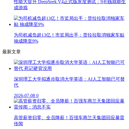
性能大提升 DeepSeek V4正式版灰度测试：9毛钱就能生
成游戏
为司机减负超13亿！市监局出手：货拉拉取消独家车贴
抽成降至9%
最新文章
深圳理工大学拟逐步取消大学英语：AI人工智能已可替
代
2026-07-08
0
高管薪资归零、全员降薪！百强车商兰天集团回应暴雷
传闻