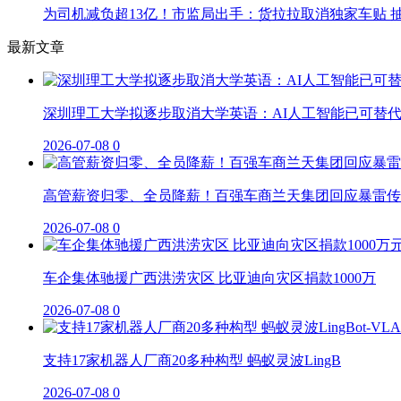
为司机减负超13亿！市监局出手：货拉拉取消独家车贴 抽
最新文章
深圳理工大学拟逐步取消大学英语：AI人工智能已可替
2026-07-08
0
高管薪资归零、全员降薪！百强车商兰天集团回应暴雷传
2026-07-08
0
车企集体驰援广西洪涝灾区 比亚迪向灾区捐款1000万
2026-07-08
0
支持17家机器人厂商20多种构型 蚂蚁灵波LingB
2026-07-08
0