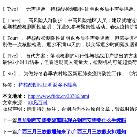
〖Two〗、无需隔离：持核酸检测阴性证明返乡后不需要隔离
〖Three〗、高风险人群防护：中高风险地区人员：建议就
近期核酸检测阴性证明，并避免参与聚集性活动。春运疫情扩
〖Four〗、持核酸检测阴性证明返乡后不需要隔离，但需要进
别做一次核酸检测。返乡不满14天的，以实际返乡时间落实居
〖Five〗、替代方案：落地检测的可行性与挑战用户提出的
最快2小时出结果，但春运期间人流量大，检测机构可能超负
〖Six〗、为做好冬春季农村地区新冠肺炎疫情防控工作，《方
标签：
持核酸阴性证明返乡不隔离
本文地址：
http://www.ffidc.cn/33786.html
文章来源：
非凡百科
版权声明：
除非特别标注，否则均为本站原创文章，转载时请
上一篇
目前到西安需要隔离吗/现在到西安需要什么手续吗
下一篇
广西三月三放假通知来了/广西三月三放假安排通知