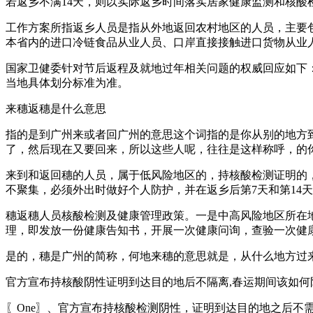
若返乡不满14天，则以实际返乡时间落实居家健康监测和核酸
工作方案所指返乡人员是指从外地返回农村地区的人员，主要
本省内的进口冷链食品从业人员、口岸直接接触进口货物从业
国家卫健委针对节后返程及就地过年相关问题的权威回应如下
当地具体划分标准为准。
来穗返穗是什么意思
指的是到广州来或者回广州的意思这个词指的是你从别的地方
了，然后现在又要回来，所以这些人呢，往往是这样称呼，的
来到和返回穗的人员，属于低风险地区的，持核酸检测证明的
不聚集，必须外出时做好个人防护，并在返乡后第7天和第14
穗返穗人员核酸检测及健康管理政策。一是中高风险地区所在地
理，即发放一份健康告知书，开展一次健康问询，查验一次健
是的，穗是广州的简称，何地来穗的意思就是，从什么地方过
官方宣布持核酸阴性证明到达目的地后不隔离,春运期间该如何防控
〖One〗、官方宣布持核酸检测阴性，证明到达目的地之后