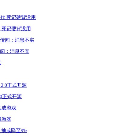
 死记硬背没用
闻：消息不实
2.0正式开源
成游戏