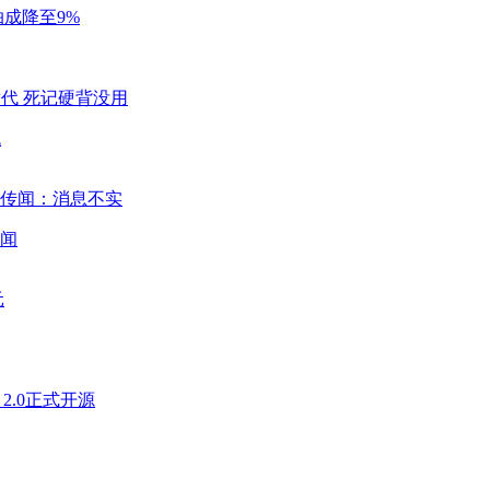
成降至9%
代
闻