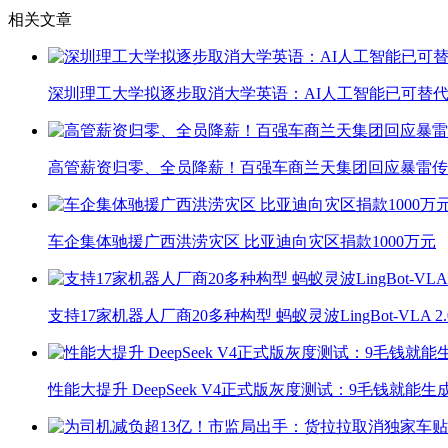
相关文章
深圳理工大学拟逐步取消大学英语：AI人工智能已可替代
高管薪资归零、全员降薪！百强车商兰天集团回应暴雷传
车企集体驰援广西洪涝灾区 比亚迪向灾区捐款1000万元
支持17家机器人厂商20多种构型 蚂蚁灵波LingBot-VLA 
性能大提升 DeepSeek V4正式版灰度测试：9毛钱就能生