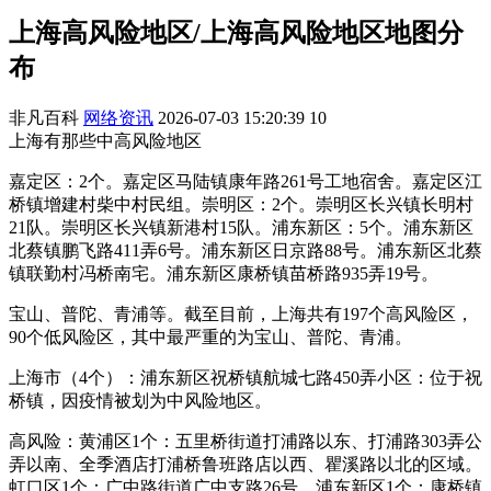
上海高风险地区/上海高风险地区地图分
布
非凡百科
网络资讯
2026-07-03 15:20:39
10
上海有那些中高风险地区
嘉定区：2个。嘉定区马陆镇康年路261号工地宿舍。嘉定区江
桥镇增建村柴中村民组。崇明区：2个。崇明区长兴镇长明村
21队。崇明区长兴镇新港村15队。浦东新区：5个。浦东新区
北蔡镇鹏飞路411弄6号。浦东新区日京路88号。浦东新区北蔡
镇联勤村冯桥南宅。浦东新区康桥镇苗桥路935弄19号。
宝山、普陀、青浦等。截至目前，上海共有197个高风险区，
90个低风险区，其中最严重的为宝山、普陀、青浦。
上海市（4个）：浦东新区祝桥镇航城七路450弄小区：位于祝
桥镇，因疫情被划为中风险地区。
高风险：黄浦区1个：五里桥街道打浦路以东、打浦路303弄公
弄以南、全季酒店打浦桥鲁班路店以西、瞿溪路以北的区域。
虹口区1个：广中路街道广中支路26号。浦东新区1个：康桥镇