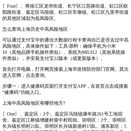
〖Four〗、将徐汇区龙华街道、长宁区江苏路街道、虹口区欧
阳路街道、嘉定区马陆镇、松江区车墩镇、松江区九里亭街道
的其他区域划为低风险区。
怎么查询上海历史中高风险地区
可以通过支付宝中的通信大数据行程卡查询自己是否去过中高
风险地区，具体操作如下：工具/原料：确保手机为小米
10（其他品牌手机操作类似）、系统为MIUI12（其他系统操
作类似），并安装支付宝22版本（或更新版本）。
首先打开电脑，打开网页搜索上海市疫情防控部门官网。其次
进入官网，点击查询。
步骤一：进入健康码页面打开支付宝APP，在首页点击或搜索
“健康码”功能入口。
上海中高风险地区有哪些地方?
〖One〗、嘉定区：2个。嘉定区马陆镇康年路261号工地宿
舍。嘉定区江桥镇增建村柴中村民组。崇明区：2个。崇明区
长兴镇长明村21队。崇明区长兴镇新港村15队。浦东新区：5