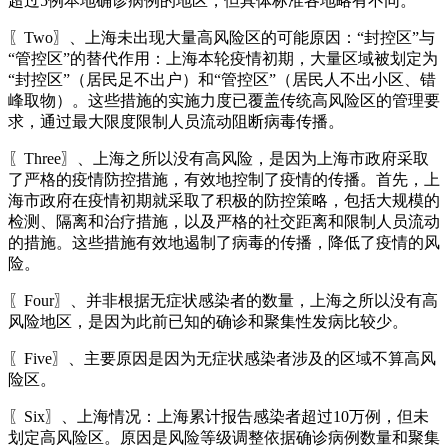
超过5例本地确诊病例的地区，但具体标准各地略有不同。
〖Two〗、上海未出现大量高风险区的可能原因：“封控区”与
“管控区”的替代作用：上海本轮疫情初期，大量区域被划定为
“封控区”（居民足不出户）和“管控区”（居民人不出小区、错
峰取物）。这些措施的实施力度已覆盖传统高风险区的管理要
求，通过最大限度限制人员流动阻断病毒传播。
〖Three〗、上海之所以没有高风险，是因为上海市政府采取
了严格的疫情防控措施，有效地控制了疫情的传播。首先，上
海市政府在疫情初期就采取了积极的防控策略，包括大规模的
检测、隔离和治疗措施，以及严格的社交距离和限制人员流动
的措施。这些措施有效地遏制了病毒的传播，降低了疫情的风
险。
〖Four〗、并非根据无症状感染者的数量，上海之所以没有高
风险地区，是因为此前已知的确诊和聚集性发病比较少。
〖Five〗、主要原因是因为无症状感染者涉及的区域不算高风
险区。
〖Six〗、上海情况：上海累计报告感染者超过10万例，但未
划定高风险区。原因是风险等级调整依据确诊病例数量和聚集