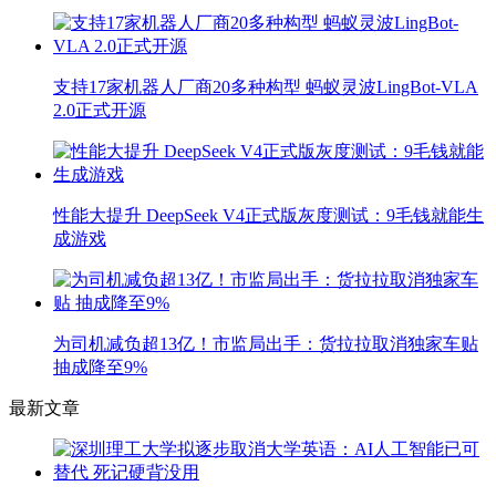
支持17家机器人厂商20多种构型 蚂蚁灵波LingBot-VLA
2.0正式开源
性能大提升 DeepSeek V4正式版灰度测试：9毛钱就能生
成游戏
为司机减负超13亿！市监局出手：货拉拉取消独家车贴
抽成降至9%
最新文章