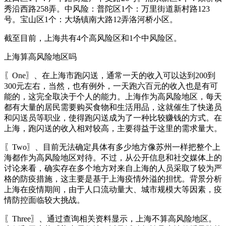
秀沿西路258弄。中风险：普陀区1个：万里街道新村路123
号。宝山区1个：大场镇南大路12弄洛河桥小区。
截至目前，上海共有4个高风险区和1个中风险区。
上海算高风险地区吗
〖One〗、在上海市跑闪送，通常一天的收入可以达到200到
300元左右，当然，也有例外，一天跑六百元的收入也是有可
能的，这完全取决于个人的能力。上海作为高风险地区，每天
都有大量的居民需要购买食物和生活用品，这就催生了快递员
和闪送员等职业，使得跑闪送成为了一种比较赚钱的方式。在
上海，跑闪送的收入相对较高，主要得益于这里的需求量大。
〖Two〗、目前无法确定具体有多少地方像苏州一样把整个上
海都作为高风险地区对待。不过，从公开信息和社交媒体上的
讨论来看，确实存在多个地方对来自上海的人员采取了较为严
格的防疫措施，这主要是基于上海疫情外溢的担忧。背景分析
上海在疫情期间，由于人口流动量大、城市规模大等因素，疫
情防控面临较大挑战。
〖Three〗、通过查询相关资料显示，上海不算高风险地区。