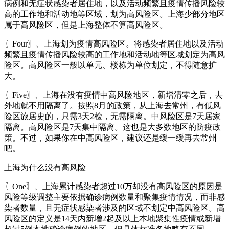
病例和无症状感染者居住地，以及活动频繁且疫情传播风险较
高的工作地和活动地等区域，划为高风险区。上海少部分地区
属于高风险区，但是上海整体不算高风险区。
〖Four〗、上海划为疫情高风险区。将感染者居住地以及活动
频繁且疫情传播风险较高的工作地和活动地等区域划定为高风
险区。高风险区一般以单元、楼栋为单位划定，不得随意扩
大。
〖Five〗、上海在没有疫情中高风险地区，新增清零之后，去
外地就不用隔离了。按照8月的政策，从上海去常州，有低风
险区旅居史的，只需3天2检，无需隔离。中风险区是7天居家
隔离。高风险区是7天集中隔离。这也是大多数地区的防疫政
策。不过，如果你在中高风险区，建议还是缓一缓再去常州
吧。
上海为什么没有高风险
〖One〗、上海累计感染者超过10万却没有高风险区的原因是
风险等级调整主要依据确诊病例数量和聚集疫情情况，而非感
染者数量，且无症状感染者涉及的区域不划定中高风险区。高
风险区的定义是14天内新增2起及以上本地聚集性疫情或新增