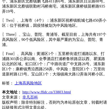
个。浦东新区北蔡镇鹏飞路411弄6号。浦东新区日京路88号。
浦东新区北蔡镇联勤村冯桥南宅。浦东新区康桥镇苗桥路935
弄19号。
〖Two〗、上海市（4个）：浦东新区祝桥镇航城七路450弄小
区：位于祝桥镇，因疫情被划为中风险地区。
〖Three〗、宝山、普陀、青浦等。截至目前，上海共有197个
高风险区，90个低风险区，其中最严重的为宝山、普陀、青
浦。
〖Four〗、高风险：黄浦区1个：五里桥街道打浦路以东、打
浦路303弄公弄以南、全季酒店打浦桥鲁班路店以西、瞿溪路
以北的区域。虹口区1个：广中路街道广中支路26号。浦东新
区1个：康桥镇秀沿西路258弄。中风险：普陀区1个：万里街
道新村路123号。宝山区1个：大场镇南大路12弄洛河桥小区。
标签：
上海高风险地区
本文地址：
http://www.ffidc.cn/33803.html
文章来源：
非凡百科
版权声明：
除非特别标注，否则均为本站原创文章，转载时请
以链接形式注明文章出处。