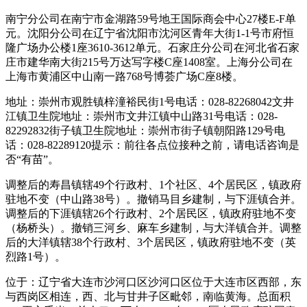
南宁分公司在南宁市金湖路59号地王国际商会中心27楼E-F单
元。沈阳分公司在辽宁省沈阳市沈河区青年大街1-1号市府恒
隆广场办公楼1座3610-3612单元。石家庄分公司在河北省石家
庄市建华南大街215号万达写字楼C座1408室。上海分公司在
上海市黄浦区中山南一路768号博荟广场C座8楼。
地址：崇州市观胜镇梓潼裕民街1号电话：028-82268042文井
江镇卫生院地址：崇州市文井江镇中山路31号电话：028-
82292832街子镇卫生院地址：崇州市街子镇朝阳路129号电
话：028-82289120提示：前往各点位接种之前，请电话咨询是
否“有苗”。
调整后的寿昌镇辖49个行政村、1个社区、4个居民区，镇政府
驻地不变（中山路38号）。撤销马目乡建制，与下涯镇合并。
调整后的下涯镇辖26个行政村、2个居民区，镇政府驻地不变
（杨桥头）。撤销三河乡、麻车乡建制，与大洋镇合并。调整
后的大洋镇辖38个行政村、3个居民区，镇政府驻地不变（英
烈路1号）。
位于：辽宁省大连市沙河口区沙河口区位于大连市区西部，东
与西岗区相连，西、北与甘井子区毗邻，南临黄海。总面积