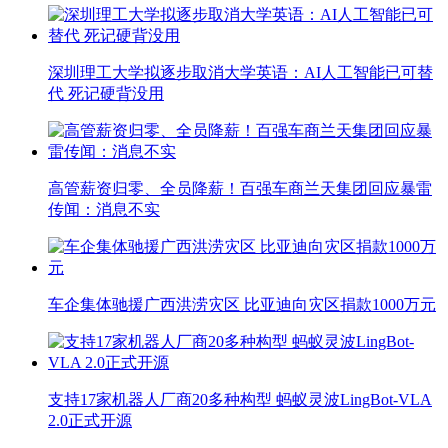
深圳理工大学拟逐步取消大学英语：AI人工智能已可替
代 死记硬背没用
高管薪资归零、全员降薪！百强车商兰天集团回应暴雷
传闻：消息不实
车企集体驰援广西洪涝灾区 比亚迪向灾区捐款1000万元
支持17家机器人厂商20多种构型 蚂蚁灵波LingBot-VLA
2.0正式开源