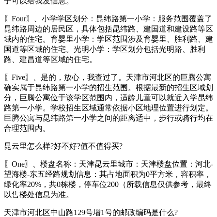
子可以给我发信息。
〖Four〗、小学学区划分：昆纬路第一小学：服务范围覆盖了
昆纬路周边的居民区，具体包括昆纬路、建国道和建设路等区
域内的住宅。育婴里小学：学区范围涉及育婴里、胜利路、建
国道等区域的住宅。光明小学：学区划分包括光明路、胜利
路、建昌道等区域的住宅。
〖Five〗、是的，放心，我查过了。天津市河北区的巨腾公寓
确实属于昆纬路第一小学的招生范围。根据最新的招生区域划
分，巨腾公寓位于该学区范围内，适龄儿童可以就近入学昆纬
路第一小学。学校招生区域通常依据小区地理位置进行划定。
巨腾公寓与昆纬路第一小学之间的距离适中，步行或骑行均在
合理范围内。
昆云里怎么样?好不好?值不值得买?
〖One〗、楼盘名称：天津昆云里城市：天津楼盘位置：河北-
望海楼-东五经路规划信息：其占地面积为0平方米，容积率，
绿化率20%，共0栋楼，停车位200（所载信息仅供参考，最终
以售楼处信息为准。
天津市河北区中山路129号增1号的邮政编码是什么?