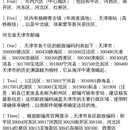
〖Four〗、市内六区（中心城区）：包括和平区、河西区、南
开区、河东区、河北区、红桥区。
〖Five〗、区内有杨柳青古镇（年画发源地）、天津南站（高
铁枢纽），以及中北镇、张家窝等新兴居住区。
河北省天津市邮编
〖One〗、天津市各个区的邮政编码列表如下：天津市：
300000塘沽区：300450静海区：301600汉沽区：300480大港
区：300200东丽区：300300西青区：300300津南区：300300武
清县：301700宝坻区：301800宁河县：301500北辰区：300400
天津市的历史渊源颇为独特，它从海洋中逐渐崛起。
〖Two〗、1汉沽区：3015001宁河县：3016001静海县：
3017001武清区：3018001宝坻区：3019001蓟县：301900（注
意，蓟县已更改县名称为蓟州区，邮编可能有变动，建议核实
最新信息）这些邮政编码涵盖天津市的主要行政区域，使用时
请确保准确性，以便邮件能够准确送达目的地。
〖Three〗、根据邮编库官网显示，天津市各区邮政编码：和
平区30004河东区30017河西区30020南开区300100、河北区
30014红桥区30013滨海新区30045东丽区300300、西青区