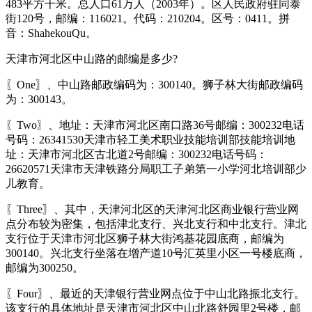
483平方千米。总人口61万人（2003年）。区人民政府驻同泰
街120号，邮编：116021。代码：210204。区号：0411。拼
音：ShahekouQu。
天津市河北区中山路的邮编是多少?
〖One〗、中山路邮政编码为：300140。狮子林大街邮政编码
为：300143。
〖Two〗、地址：天津市河北区南口路36号邮编：300232电话
号码：26341530天津市轻工美术职业技能培训部技能培训地
址：天津市河北区古北道2号邮编：300232电话号码：
26620571天津市天津铁路分局职工子弟第一小学河北培训部少
儿教育。
〖Three〗、其中，天津河北区的天津河北区商业银行营业网
点分布较为密集，包括津北支行、兴北支行和中北支行。津北
支行位于天津市河北区狮子林大街鸿基花园底商，邮编为
300140。兴北支行坐落在增产道10号汇英里小区一号楼底商，
邮编为300250。
〖Four〗、最近的天津银行营业网点位于中山北路振北支行。
该支行的具体地址是天津市河北区中山北路舒园里2号楼，邮