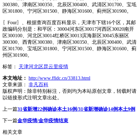
300380。津南区300350、北辰区300400、武清区301700、宝坻
区301800、宁河区301500、静海区301600、蓟州区301900。
〖Four〗、根据查询百度百科显示，天津市下辖16个区，其邮
政编码分别是：和平区：30004河东区30017河西区30020南开
区300100、河北区30014红桥区30013滨海新区30045东丽区
300300、西青区300380、津南区300350、北辰区300400、武清
区301700、宝坻区301800、宁河区301500、静海区301600、蓟
州区301900。
标签：
天津河北区昆云里疫情
本文地址：
http://www.ffidc.cn/33813.html
文章来源：
非凡百科
版权声明：
除非特别标注，否则均为本站原创文章，转载时请
以链接形式注明文章出处。
上一篇
31省新增22例确诊本土16例/31省新增确诊14例本土9例
下一篇
金华疫情/金华疫情结束
相关文章