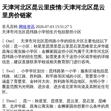
天津河北区昆云里疫情/天津河北区昆云
里房价链家
非凡百科
网络资讯
2026-07-03 15:51:27
5
天津市河北区昆纬路小学招生片包括那些小区
〖One〗、天津市河北区昆纬路小学的招生片区主要包括以下
小区：昆一小区：秋星里昆璞里昆云里昆石里昆峰里北岸华庭
昌海公寓实验小学区：金狮家园这些小区均属于天津市河北区
昆纬路小学的招生范围。如需更多关于这些小区或学校的详细
信息，建议直接联系学校或相关教育部门进行咨询。
〖Two〗、小学学区划分：昆纬路第一小学：服务区域包括昆
纬路、靖江路、胜利路、和平路等区域的小区。育婴里小学：
涵盖了育婴里、金钟河大街、胜利路等周边地区。光明小学：
覆盖范围为光明路、进步道、进步道北里等街道及其附近住宅
区。
〖Three〗、昆一：秋星里、昆璞里、昆云里、昆石里、昆峰
里、北岸华庭、昌海公寓实验：金狮家园你想要什么条件的房