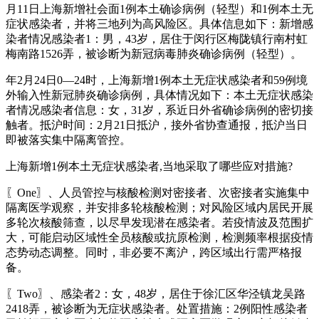
月11日上海新增社会面1例本土确诊病例（轻型）和1例本土无
症状感染者，并将三地列为高风险区。具体信息如下：新增感
染者情况感染者1：男，43岁，居住于闵行区梅陇镇行南村虹
梅南路1526弄，被诊断为新冠病毒肺炎确诊病例（轻型）。
年2月24日0—24时，上海新增1例本土无症状感染者和59例境
外输入性新冠肺炎确诊病例，具体情况如下：本土无症状感染
者情况感染者信息：女，31岁，系近日外省确诊病例的密切接
触者。抵沪时间：2月21日抵沪，接外省协查通报，抵沪当日
即被落实集中隔离管控。
上海新增1例本土无症状感染者,当地采取了哪些应对措施?
〖One〗、人员管控与核酸检测对密接者、次密接者实施集中
隔离医学观察，并安排多轮核酸检测；对风险区域内居民开展
多轮次核酸筛查，以尽早发现潜在感染者。若疫情波及范围扩
大，可能启动区域性全员核酸或抗原检测，检测频率根据疫情
态势动态调整。同时，非必要不离沪，跨区域出行需严格报
备。
〖Two〗、感染者2：女，48岁，居住于徐汇区华泾镇龙吴路
2418弄，被诊断为无症状感染者。处置措施：2例阳性感染者