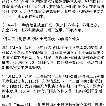
已转运至定点医疗机构隔离治疗或隔离医学观察。密切接触者
排查情况截至8月11日16时，共排查到2例阳性感染者在沪密切
接触者721人，已全部落实隔离管控。其中460人核酸检测结果
为阴性，其余正在检测中。
〖Three〗、举办婚礼或生日宴、聚众打麻将等。不能熬夜、
久坐不动，也不能回家进门后不洗手、不换衣服。
2月24日上海新增1例本土无症状+59例境外输入
年2月24日0—24时，上海新增1例本土无症状感染者和59例境
外输入性新冠肺炎确诊病例，具体情况如下：本土无症状感染
者情况感染者信息：女，31岁，系近日外省确诊病例的密切接
触者。抵沪时间：2月21日抵沪，接外省协查通报，抵沪当日
即被落实集中隔离管控。
年4月12日0—24时，上海新增本土新冠肺炎确诊病例1189例和
无症状感染者25141例，具体情况如下：本土确诊病例情况总
数：1189例，含23例由无症状感染者转归。分类情况：隔离管
控中发现：867例，均为闭环隔离管控人员，核酸检测异常后
确诊。
年2月3日0—24时，上海无新增本土新冠肺炎确诊病例，新增7