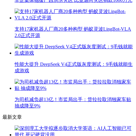
车企集体驰援广西洪涝灾区 比亚迪向灾区捐款1000万元
支持17家机器人厂商20多种构型 蚂蚁灵波LingBot-VLA
2.0正式开源
性能大提升 DeepSeek V4正式版灰度测试：9毛钱就能生
成游戏
为司机减负超13亿！市监局出手：货拉拉取消独家车贴
抽成降至9%
最新文章