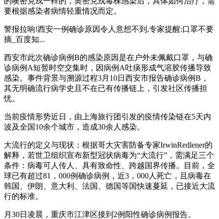
的噢密克戎一样的，奥密克戎毒株感染后，具体如何治疗，需
要根据感染者病情轻重情况而定。
警报拉响!西安一例确诊原因令人意想不到,专家提醒:口罩不要
摘_百度知...
西安市此次确诊病例B的感染原因是在户外未佩戴口罩，与确
诊病例A短暂时空交集时，因病例A吐痰形成气溶胶传播导致
感染。事件背景与溯源过程3月10日西安市报告确诊病例B，
其无明确流行病学史且不在已有传播链上，引发社区传播担
忧。
当前疫情形势近日，由上海旅行团引发的疫情传染链在5天内
波及全国10余个城市，造成30余人感染。
大流行的定义与现状：根据哥大灾害防备专家IrwinRedlener的
解释，若世卫组织宣布新型冠状病毒为“大流行”，需满足三个
条件：病毒可人传人、具有致命性、跨越国界传播。目前，全
球已有超过81，000例确诊病例，近3，000人死亡，且病毒在
韩国、伊朗、意大利、法国、德国等国快速蔓延，已接近大流
行的标准。
月30日凌晨，重庆市江津区接到2例阳性确诊病例报告。