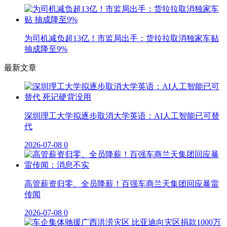
为司机减负超13亿！市监局出手：货拉拉取消独家车贴
抽成降至9%
最新文章
深圳理工大学拟逐步取消大学英语：AI人工智能已可替
代
2026-07-08
0
高管薪资归零、全员降薪！百强车商兰天集团回应暴雷
传闻
2026-07-08
0