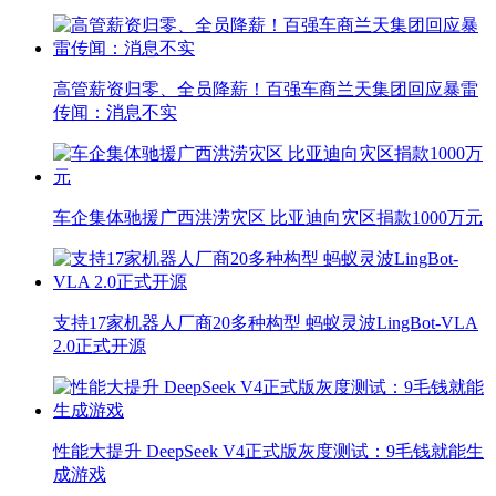
高管薪资归零、全员降薪！百强车商兰天集团回应暴雷
传闻：消息不实
车企集体驰援广西洪涝灾区 比亚迪向灾区捐款1000万元
支持17家机器人厂商20多种构型 蚂蚁灵波LingBot-VLA
2.0正式开源
性能大提升 DeepSeek V4正式版灰度测试：9毛钱就能生
成游戏