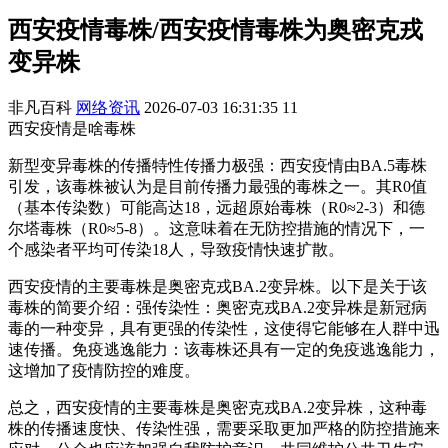
西安疫情毒株/西安疫情毒株为奥密克戎
变异株
非凡百科
网络资讯
2026-07-03 16:31:35
11
西安疫情是啥毒株
新型变异毒株的传播特性传播力极强：西安疫情由BA.5毒株
引发，该毒株被认为是目前传播力最强的毒株之一。其R0值
（基本传染数）可能高达18，远超原始毒株（R0≈2-3）和德
尔塔毒株（R0≈5-8）。这意味着在无防控措施的情况下，一
个感染者平均可传染18人，导致疫情快速扩散。
西安疫情的主要毒株是奥密克戎BA.2变异株。以下是关于该
毒株的简要介绍：强传染性：奥密克戎BA.2变异株是新冠病
毒的一种变异，具有更强的传染性，这使得它能够在人群中迅
速传播。免疫逃逸能力：该毒株还具有一定的免疫逃逸能力，
这增加了疫情防控的难度。
总之，西安疫情的主要毒株是奥密克戎BA.2变异株，这种毒
株的传播速度快、传染性强，需要采取更加严格的防控措施来