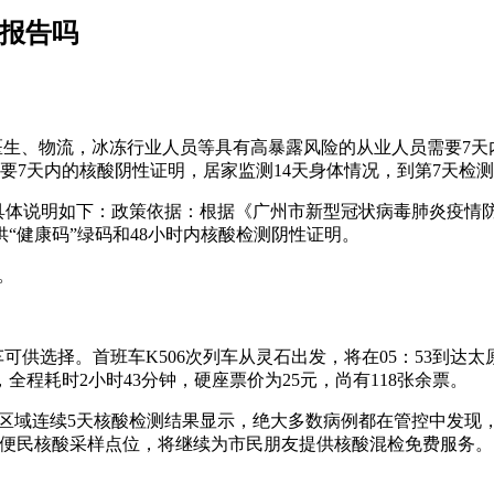
酸报告吗
医生、物流，冰冻行业人员等具有高暴露风险的从业人员需要7天
要7天内的核酸阴性证明，居家监测14天身体情况，到第7天检
。具体说明如下：政策依据：根据《广州市新型冠状病毒肺炎疫情防
“健康码”绿码和48小时内核酸检测阴性证明。
买。
可供选择。首班车K506次列车从灵石出发，将在05：53到达太
，全程耗时2小时43分钟，硬座票价为25元，尚有118张余票。
点区域连续5天核酸检测结果显示，绝大多数病例都在管控中发现
余个便民核酸采样点位，将继续为市民朋友提供核酸混检免费服务。