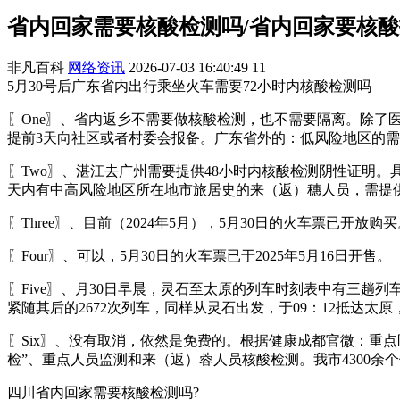
省内回家需要核酸检测吗/省内回家要核
非凡百科
网络资讯
2026-07-03 16:40:49
11
5月30号后广东省内出行乘坐火车需要72小时内核酸检测吗
〖One〗、省内返乡不需要做核酸检测，也不需要隔离。除了
提前3天向社区或者村委会报备。广东省外的：低风险地区的需
〖Two〗、湛江去广州需要提供48小时内核酸检测阴性证明
天内有中高风险地区所在地市旅居史的来（返）穗人员，需提供
〖Three〗、目前（2024年5月），5月30日的火车票已开放购
〖Four〗、可以，5月30日的火车票已于2025年5月16日开售。
〖Five〗、月30日早晨，灵石至太原的列车时刻表中有三趟列车
紧随其后的2672次列车，同样从灵石出发，于09：12抵达太原
〖Six〗、没有取消，依然是免费的。根据健康成都官微：重
检”、重点人员监测和来（返）蓉人员核酸检测。我市4300
四川省内回家需要核酸检测吗?