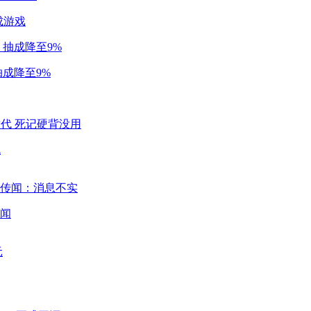
成游戏
成降至9%
代
闻