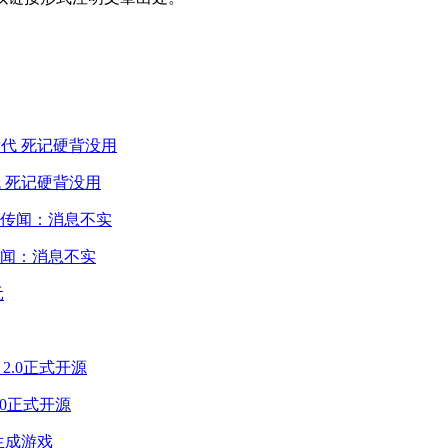
 死记硬背没用
闻：消息不实
2.0正式开源