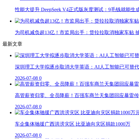
性能大提升 DeepSeek V4正式版灰度测试：9毛钱就能生
为司机减负超13亿！市监局出手：货拉拉取消独家车贴 抽
最新文章
深圳理工大学拟逐步取消大学英语：AI人工智能已可替
2026-07-08
0
高管薪资归零、全员降薪！百强车商兰天集团回应暴雷传
2026-07-08
0
车企集体驰援广西洪涝灾区 比亚迪向灾区捐款1000万
2026-07-08
0