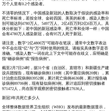
万个人里有0.2个感染者。
不清零的情况下，中国感染新冠的人数取决于假设的感染率和
死亡率标准，若按全球、金砖四国、美英的标准，感染人数分
别可能达到4780万人、5497万人、2亿4百万到2亿6百万人。具
体分析如下：若中国的新冠感染率、死亡率和全球一样：中国
会有4780万人感染新冠，会有95万人死于新冠。
请注意，数字“2亿4800万”可能存在笔误，通常中文数字表达
中不会出现“亿”与“万”同时使用的情况。请核实具体数字是否
准确。“感染人数”一词在此上下文中可能存在歧义，应明确是
指“确诊病例”或“报告病例”。
截至2月7日24时，据31个省（自治区、直辖市）和新疆生产建
设兵团报告，现有确诊病例1118例（其中重症病例20例），累
计治愈出院病例83952例，累计死亡病例4636例，累计报告确
诊病例89706例，现有疑似病例3例。累计追踪到密切接触者
971472人，尚在医学观察的密切接触者27636人。
新冠3年共死亡多少人
全球整体数据世界卫生组织（WHO）发布的最新数据显示，