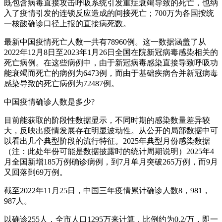
既包含病毒直接攻击呼吸系统引发重症衰竭导致的死亡，也纳
入了疫情引发的连锁反应造成的间接死亡；700万为各国按统
一核酸确诊口径上报的直接病死数。
最新中国疫情死亡人数一共有78960例。这一数据涵盖了从
2022年12月8日至2023年1月26日全国在院新冠病毒感染相关的
死亡病例。在这些病例中，由于新冠病毒感染直接导致呼吸功
能衰竭而死亡的病例为6473例，而由于基础疾病合并新冠病毒
感染导致的死亡病例为72487例。
中国疫情确诊人数是多少?
目前能获取的阶段性数据显示，不同时期的感染数量差异较
大，反映出疫情发展存在明显波动性。从公开的局部数据中可
以看出几个典型阶段的流行特征。2025年典型月份感染数据
（注：此处年份可能是数据披露时的统计周期说明）2025年4
月全国新增185万例确诊病例，到7月单月突破265万例，而9月
又回落到69万例。
截至2022年11月25日，中国三年疫情累计确诊人数8，981，
987人。
以确诊255人，全市人口1295万来计算，比例约为0.2/万，即一