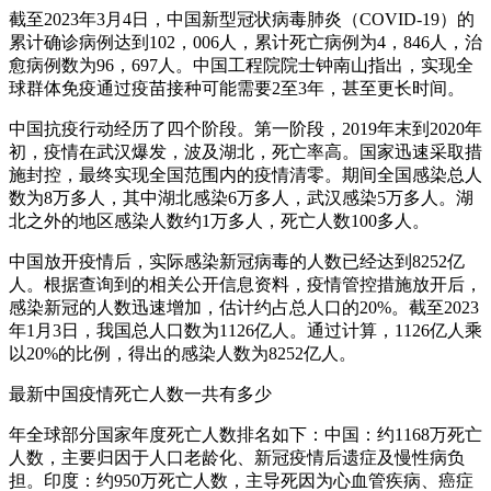
截至2023年3月4日，中国新型冠状病毒肺炎（COVID-19）的
累计确诊病例达到102，006人，累计死亡病例为4，846人，治
愈病例数为96，697人。中国工程院院士钟南山指出，实现全
球群体免疫通过疫苗接种可能需要2至3年，甚至更长时间。
中国抗疫行动经历了四个阶段。第一阶段，2019年末到2020年
初，疫情在武汉爆发，波及湖北，死亡率高。国家迅速采取措
施封控，最终实现全国范围内的疫情清零。期间全国感染总人
数为8万多人，其中湖北感染6万多人，武汉感染5万多人。湖
北之外的地区感染人数约1万多人，死亡人数100多人。
中国放开疫情后，实际感染新冠病毒的人数已经达到8252亿
人。根据查询到的相关公开信息资料，疫情管控措施放开后，
感染新冠的人数迅速增加，估计约占总人口的20%。截至2023
年1月3日，我国总人口数为1126亿人。通过计算，1126亿人乘
以20%的比例，得出的感染人数为8252亿人。
最新中国疫情死亡人数一共有多少
年全球部分国家年度死亡人数排名如下：中国：约1168万死亡
人数，主要归因于人口老龄化、新冠疫情后遗症及慢性病负
担。印度：约950万死亡人数，主导死因为心血管疾病、癌症