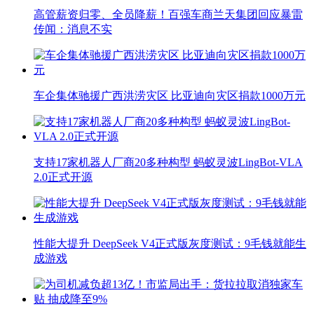
高管薪资归零、全员降薪！百强车商兰天集团回应暴雷
传闻：消息不实
车企集体驰援广西洪涝灾区 比亚迪向灾区捐款1000万元
支持17家机器人厂商20多种构型 蚂蚁灵波LingBot-VLA
2.0正式开源
性能大提升 DeepSeek V4正式版灰度测试：9毛钱就能生
成游戏