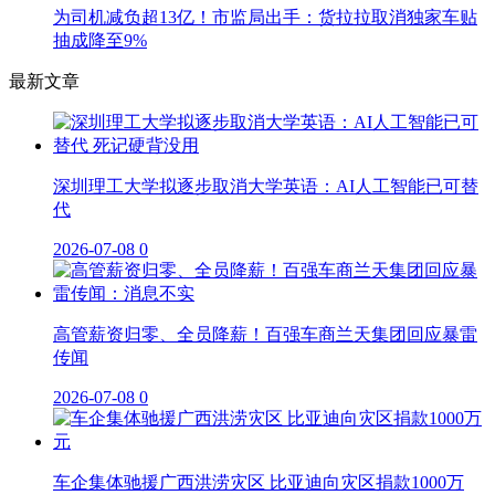
为司机减负超13亿！市监局出手：货拉拉取消独家车贴
抽成降至9%
最新文章
深圳理工大学拟逐步取消大学英语：AI人工智能已可替
代
2026-07-08
0
高管薪资归零、全员降薪！百强车商兰天集团回应暴雷
传闻
2026-07-08
0
车企集体驰援广西洪涝灾区 比亚迪向灾区捐款1000万