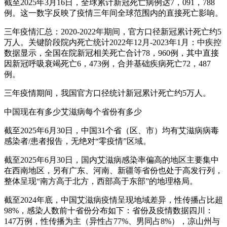
截至2025年3月16日，全球累计新冠死亡病例达7，091，788
例。这一数字反映了疫情三年间全球范围内的直接死亡影响。
三年疫情汇总：2020-2022年期间，官方口径新冠累计死亡约5
万人。关键阶段院内死亡统计2022年12月-2023年1月：中疾控
数据显示，全国在院新冠相关死亡合计78，960例，其中直接
因新冠呼吸衰竭死亡6，473例，合并基础疾病死亡72，487
例。
三年疫情期间，我国官方口径统计新冠累计死亡约5万人。
中国现在有多少艾滋病每个省份有多少
截至2025年6月30日，中国31个省（区、市）均有艾滋病病毒
感染者/患者报告，无绝对“零疫情”区域。
截至2025年6月30日，国内艾滋病感染率偏高的地区主要集中
在西南地区，另有广东、河南、新疆等省份也处于高发行列，
整体呈现“南方高于北方，西部高于东部”的地理格局。
截至2024年底，中国艾滋病疫情呈现地域差异，性传播占比超
98%，感染人数前十省份分布如下：省份及疫情数据四川：
147万例，性传播为主（异性占77%、男同占8%），凉山州与