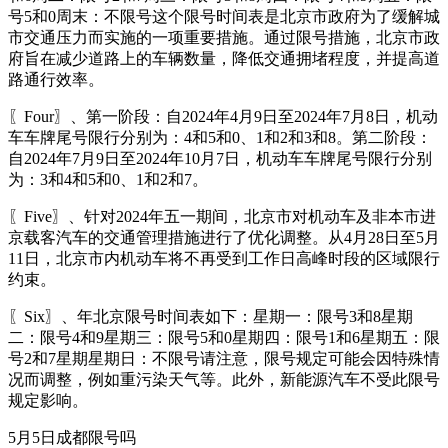
号5和0周末：不限号这个限号时间表是北京市政府为了缓解城
市交通压力而实施的一项重要措施。通过限号措施，北京市政
府旨在减少道路上的车辆数量，降低交通拥堵程度，并提高道
路通行效率。
〖Four〗、第一阶段：自2024年4月9日至2024年7月8日，机动
车车牌尾号限行分别为：4和5和0、1和2和3和8。第二阶段：
自2024年7月9日至2024年10月7日，机动车车牌尾号限行分别
为：3和4和5和0、1和2和7。
〖Five〗、针对2024年五一期间，北京市对机动车及非本市进
京载客汽车的交通管理措施进行了优化调整。从4月28日至5月
11日，北京市内机动车将不再受到工作日高峰时段的区域限行
约束。
〖Six〗、年北京限号时间表如下：星期一：限号3和8星期
二：限号4和9星期三：限号5和0星期四：限号1和6星期五：限
号2和7星期星期日：不限号请注意，限号规定可能会因特殊情
况而调整，例如重污染天气等。此外，新能源汽车不受此限号
规定影响。
5月5日成都限号吗