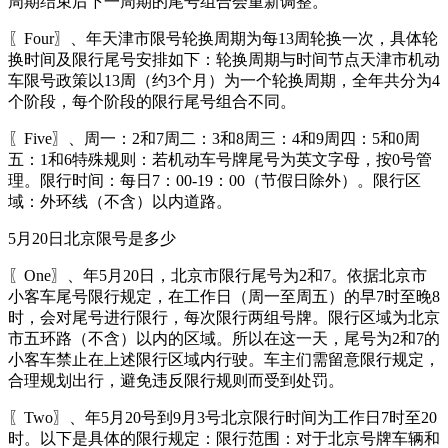
周期结束后下一周期的尾号组合会重新调整。
〖Four〗、年天津市限号轮换周期为每13周轮换一次，具体轮
换时间及限行尾号安排如下：轮换周期与时间节点天津市机动
车限号政策以13周（约3个月）为一个轮换周期，全年共分为4
个阶段，每个阶段的限行尾号组合不同。
〖Five〗、周一：2和7周二：3和8周三：4和9周四：5和0周
五：1和6特殊规则：若机动车号牌尾号为英文字母，按0号管
理。限行时间：每日7：00-19：00（节假日除外）。限行区
域：外环线（不含）以内道路。
5月20日北京限号是多少
〖One〗、年5月20日，北京市限行尾号为2和7。依据北京市
小客车尾号限行规定，在工作日（周一至周五）的早7时至晚8
时，会对尾号进行限行，每次限行两组号牌。限行区域为北京
市五环路（不含）以内的区域。所以在这一天，尾号为2和7的
小客车禁止在上述限行区域内行驶。车主们需留意限行规定，
合理规划出行，避免违反限行规则而受到处罚。
〖Two〗、年5月20号到9月3号北京限行时间为工作日7时至20
时。以下是具体的限行规定：限行范围：对于北京号牌车辆和