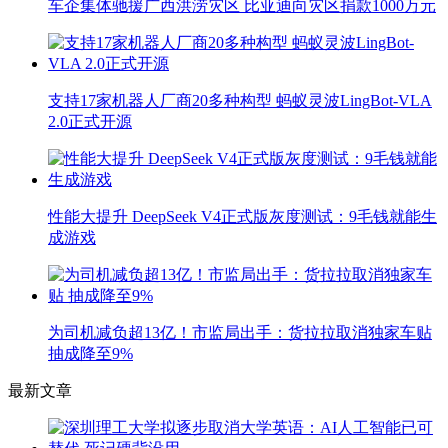
车企集体驰援广西洪涝灾区 比亚迪向灾区捐款1000万元
支持17家机器人厂商20多种构型 蚂蚁灵波LingBot-VLA
2.0正式开源
性能大提升 DeepSeek V4正式版灰度测试：9毛钱就能生
成游戏
为司机减负超13亿！市监局出手：货拉拉取消独家车贴
抽成降至9%
最新文章