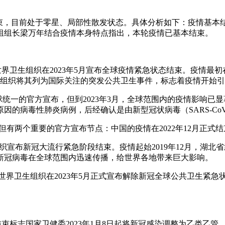
束，目前处于零星、局部性散发状态。具体分析如下：疫情基本结束
组组长梁万年结合疫情本身特点指出，本轮疫情已基本结束。
世界卫生组织在2023年5月宣布全球疫情紧急状态结束。疫情最初
卫生组织将其列为国际关注的突发公共卫生事件，标志着疫情开始
全球统一的官方宣布，但到2023年3月，全球范围内的疫情影响已
因的病毒性肺炎病例，后经确认是由新型冠状病毒（SARS-CoV
但有两个重要的官方宣布节点：中国的疫情在2022年12月正式结
世卫组织宣布新冠大流行紧急阶段结束。疫情起始2019年12月，湖北
新冠病毒在全球范围内迅速传播，给世界各地带来巨大影响。
分世界卫生组织在2023年5月正式宣布解除新冠全球公共卫生紧急
疫情结束标志国家卫健委2023年1月8日起将新冠感染调整为乙类