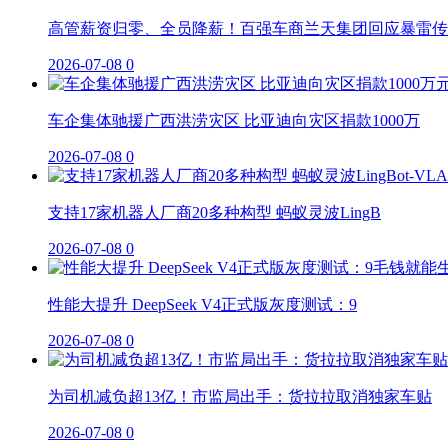
高管薪资归零、全员降薪！百强车商兰天集团回应暴雷传
2026-07-08
0
车企集体驰援广西洪涝灾区 比亚迪向灾区捐款1000万
2026-07-08
0
支持17家机器人厂商20多种构型 蚂蚁灵波LingB
2026-07-08
0
性能大提升 DeepSeek V4正式版灰度测试：9
2026-07-08
0
为司机减负超13亿！市监局出手：货拉拉取消独家车贴
2026-07-08
0