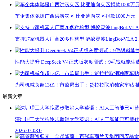
车企集体驰援广西洪涝灾区 比亚迪向灾区捐款1000万元
支持17家机器人厂商20多种构型 蚂蚁灵波LingBot-VLA 
性能大提升 DeepSeek V4正式版灰度测试：9毛钱就能生
为司机减负超13亿！市监局出手：货拉拉取消独家车贴 抽
最新文章
深圳理工大学拟逐步取消大学英语：AI人工智能已可替
2026-07-08
0