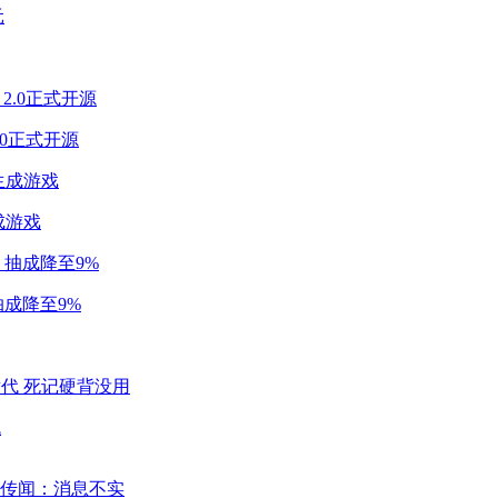
2.0正式开源
成游戏
成降至9%
代