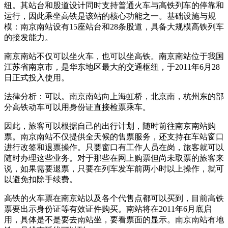
纽。其站台和股道设计同时支持普通火车与高铁列车的停靠和
运行，因此乘坐高铁是该站的核心功能之一。基础设施与规
模：南京南站设有15座站台和28条股道，具备大规模高铁列车
的接发能力。
南京南站不仅可以坐火车，也可以坐高铁。南京南站位于我国
江苏省南京市，是华东地区最大的交通枢纽，于2011年6月28
日正式投入使用。
法律分析：可以。南京南站向上海虹桥，北京南，杭州东的部
分高铁动车可以用身份证直接检票乘车。
因此，旅客可以根据自己的出行计划，随时前往南京南站购
票。南京南站不仅提供全天候的售票服务，还支持在车站窗口
进行改签和退票操作。只要窗口有工作人员在岗，旅客就可以
随时办理这些业务。对于那些在网上购票但尚未取票的旅客来
说，如果需要退票，只要在列车发车前两小时以上操作，就可
以避免扣除手续费。
高铁的火车票在南京站以及各个代售点都可以买到，目前高铁
票要出示身份证等有效证件购买。南站将在2011年6月底启
用，具体是不是要去南站坐，要看票面的显示。南京南站有地