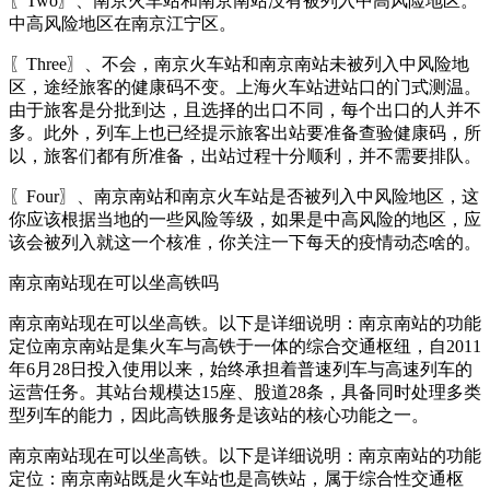
〖Two〗、南京火车站和南京南站没有被列入中高风险地区。
中高风险地区在南京江宁区。
〖Three〗、不会，南京火车站和南京南站未被列入中风险地
区，途经旅客的健康码不变。上海火车站进站口的门式测温。
由于旅客是分批到达，且选择的出口不同，每个出口的人并不
多。此外，列车上也已经提示旅客出站要准备查验健康码，所
以，旅客们都有所准备，出站过程十分顺利，并不需要排队。
〖Four〗、南京南站和南京火车站是否被列入中风险地区，这
你应该根据当地的一些风险等级，如果是中高风险的地区，应
该会被列入就这一个核准，你关注一下每天的疫情动态啥的。
南京南站现在可以坐高铁吗
南京南站现在可以坐高铁。以下是详细说明：南京南站的功能
定位南京南站是集火车与高铁于一体的综合交通枢纽，自2011
年6月28日投入使用以来，始终承担着普速列车与高速列车的
运营任务。其站台规模达15座、股道28条，具备同时处理多类
型列车的能力，因此高铁服务是该站的核心功能之一。
南京南站现在可以坐高铁。以下是详细说明：南京南站的功能
定位：南京南站既是火车站也是高铁站，属于综合性交通枢