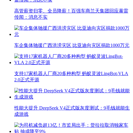
高管薪资归零、全员降薪！百强车商兰天集团回应暴雷
传闻：消息不实
车企集体驰援广西洪涝灾区 比亚迪向灾区捐款1000万元
支持17家机器人厂商20多种构型 蚂蚁灵波LingBot-VLA
2.0正式开源
性能大提升 DeepSeek V4正式版灰度测试：9毛钱就能生
成游戏