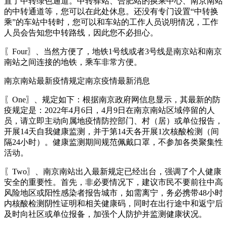
置了中转绿色通道。中转驿站、合肥站的换乘中心、南京南站
的中转通道等，您可以在此处休息。还没有专门设置“中转换
乘”的车站中转时，您可以和车站的工作人员说明情况，工作
人员会告知您中转路线，因此您不必担心。
〖Four〗、当然方便了，地铁1号线或者3号线是南京站和南京
南站之间连接的地铁，乘车非常方便。
南京南站最新疫情规定南京疫情最新消息
〖One〗、规定如下：根据南京政府网信息显示，其最新的防
疫规定是：2022年4月6日，4月9日在南京南站区域停留的人
员，请立即主动向属地疫情防控部门、村（居）或单位报告，
开展14天自我健康监测，并于第14天各开展1次核酸检测（间
隔24小时）。健康监测期间规范佩戴口罩，不参加各类聚集性
活动。
〖Two〗、南京南站出入最新规定已经出台，强调了个人健康
安全的重要性。首先，非必要情况下，建议市民不要前往中高
风险地区或阳性感染者报告城市，如需离宁，务必携带48小时
内核酸检测阴性证明和相关健康码，同时在出行途中和返宁后
及时向社区或单位报备，加强个人防护并监测健康状况。