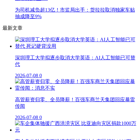
为司机减负超13亿！市监局出手：货拉拉取消独家车贴
抽成降至9%
最新文章
深圳理工大学拟逐步取消大学英语：AI人工智能已可替
代
2026-07-08
0
高管薪资归零、全员降薪！百强车商兰天集团回应暴雷
传闻
2026-07-08
0