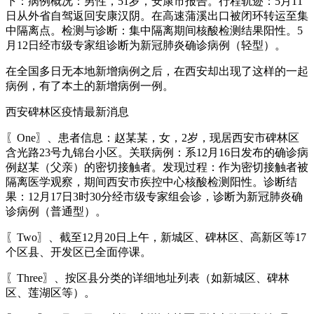
下：病例概况：男性，51岁，安康市报告。行程轨迹：5月11
日从外省自驾返回安康汉阴。在高速蒲溪出口被闭环转运至集
中隔离点。检测与诊断：集中隔离期间核酸检测结果阳性。5
月12日经市级专家组诊断为新冠肺炎确诊病例（轻型）。
在全国多日无本地新增病例之后，在西安却出现了这样的一起
病例，有了本土的新增病例一例。
西安碑林区疫情最新消息
〖One〗、患者信息：赵某某，女，2岁，现居西安市碑林区
含光路23号九锦台小区。关联病例：系12月16日发布的确诊病
例赵某（父亲）的密切接触者。发现过程：作为密切接触者被
隔离医学观察，期间西安市疾控中心核酸检测阳性。诊断结
果：12月17日3时30分经市级专家组会诊，诊断为新冠肺炎确
诊病例（普通型）。
〖Two〗、截至12月20日上午，新城区、碑林区、高新区等17
个区县、开发区已全面停课。
〖Three〗、按区县分类的详细地址列表（如新城区、碑林
区、莲湖区等）。