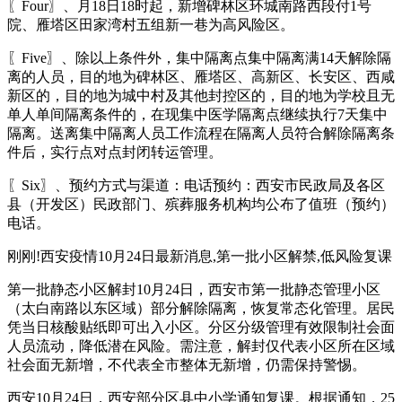
〖Four〗、月18日18时起，新增碑林区环城南路西段付1号
院、雁塔区田家湾村五组新一巷为高风险区。
〖Five〗、除以上条件外，集中隔离点集中隔离满14天解除隔
离的人员，目的地为碑林区、雁塔区、高新区、长安区、西咸
新区的，目的地为城中村及其他封控区的，目的地为学校且无
单人单间隔离条件的，在现集中医学隔离点继续执行7天集中
隔离。送离集中隔离人员工作流程在隔离人员符合解除隔离条
件后，实行点对点封闭转运管理。
〖Six〗、预约方式与渠道：电话预约：西安市民政局及各区
县（开发区）民政部门、殡葬服务机构均公布了值班（预约）
电话。
刚刚!西安疫情10月24日最新消息,第一批小区解禁,低风险复课
第一批静态小区解封10月24日，西安市第一批静态管理小区
（太白南路以东区域）部分解除隔离，恢复常态化管理。居民
凭当日核酸贴纸即可出入小区。分区分级管理有效限制社会面
人员流动，降低潜在风险。需注意，解封仅代表小区所在区域
社会面无新增，不代表全市整体无新增，仍需保持警惕。
西安10月24日，西安部分区县中小学通知复课。根据通知，25