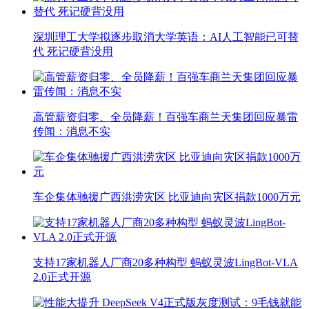
深圳理工大学拟逐步取消大学英语：AI人工智能已可替
代 死记硬背没用
高管薪资归零、全员降薪！百强车商兰天集团回应暴雷
传闻：消息不实
车企集体驰援广西洪涝灾区 比亚迪向灾区捐款1000万元
支持17家机器人厂商20多种构型 蚂蚁灵波LingBot-VLA
2.0正式开源