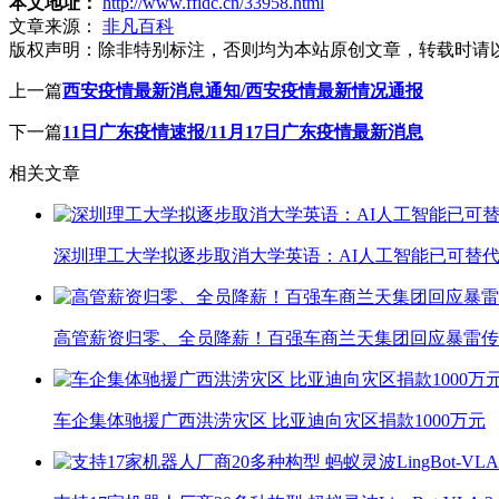
本文地址：
http://www.ffidc.cn/33958.html
文章来源：
非凡百科
版权声明：
除非特别标注，否则均为本站原创文章，转载时请
上一篇
西安疫情最新消息通知/西安疫情最新情况通报
下一篇
11日广东疫情速报/11月17日广东疫情最新消息
相关文章
深圳理工大学拟逐步取消大学英语：AI人工智能已可替代
高管薪资归零、全员降薪！百强车商兰天集团回应暴雷传
车企集体驰援广西洪涝灾区 比亚迪向灾区捐款1000万元