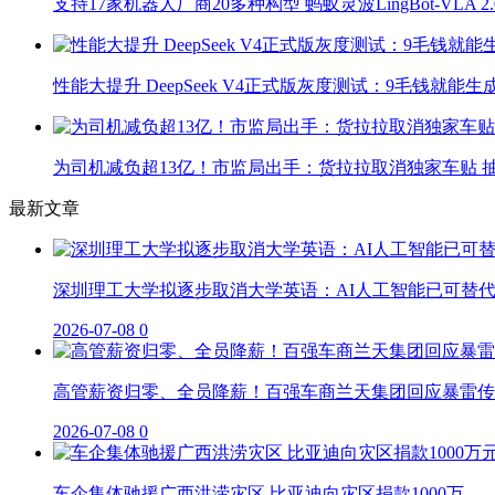
支持17家机器人厂商20多种构型 蚂蚁灵波LingBot-VLA 
性能大提升 DeepSeek V4正式版灰度测试：9毛钱就能生
为司机减负超13亿！市监局出手：货拉拉取消独家车贴 抽
最新文章
深圳理工大学拟逐步取消大学英语：AI人工智能已可替
2026-07-08
0
高管薪资归零、全员降薪！百强车商兰天集团回应暴雷传
2026-07-08
0
车企集体驰援广西洪涝灾区 比亚迪向灾区捐款1000万