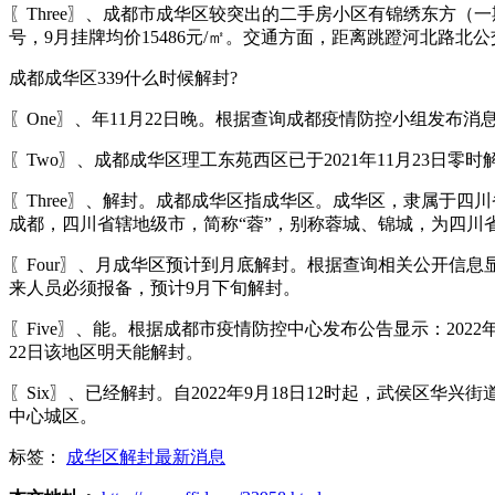
〖Three〗、成都市成华区较突出的二手房小区有锦绣东方
号，9月挂牌均价15486元/㎡。交通方面，距离跳蹬河北路北
成都成华区339什么时候解封?
〖One〗、年11月22日晚。根据查询成都疫情防控小组发布消息
〖Two〗、成都成华区理工东苑西区已于2021年11月23日零
〖Three〗、解封。成都成华区指成华区。成华区，隶属于四
成都，四川省辖地级市，简称“蓉”，别称蓉城、锦城，为四川
〖Four〗、月成华区预计到月底解封。根据查询相关公开信息
来人员必须报备，预计9月下旬解封。
〖Five〗、能。根据成都市疫情防控中心发布公告显示：202
22日该地区明天能解封。
〖Six〗、已经解封。自2022年9月18日12时起，武侯
中心城区。
标签：
成华区解封最新消息