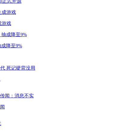
2.0正式开源
成游戏
成降至9%
代
闻