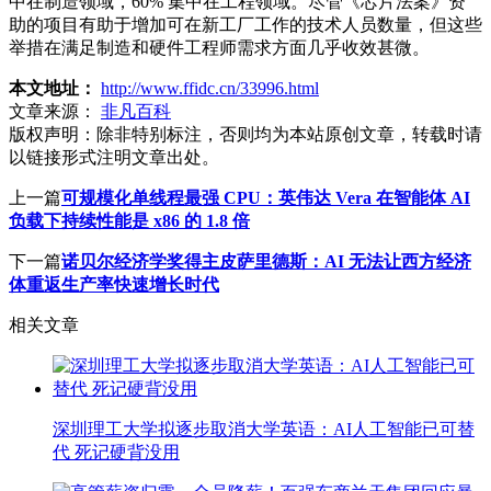
中在制造领域，60% 集中在工程领域。尽管《芯片法案》资
助的项目有助于增加可在新工厂工作的技术人员数量，但这些
举措在满足制造和硬件工程师需求方面几乎收效甚微。
本文地址：
http://www.ffidc.cn/33996.html
文章来源：
非凡百科
版权声明：
除非特别标注，否则均为本站原创文章，转载时请
以链接形式注明文章出处。
上一篇
可规模化单线程最强 CPU：英伟达 Vera 在智能体 AI
负载下持续性能是 x86 的 1.8 倍
下一篇
诺贝尔经济学奖得主皮萨里德斯：AI 无法让西方经济
体重返生产率快速增长时代
相关文章
深圳理工大学拟逐步取消大学英语：AI人工智能已可替
代 死记硬背没用