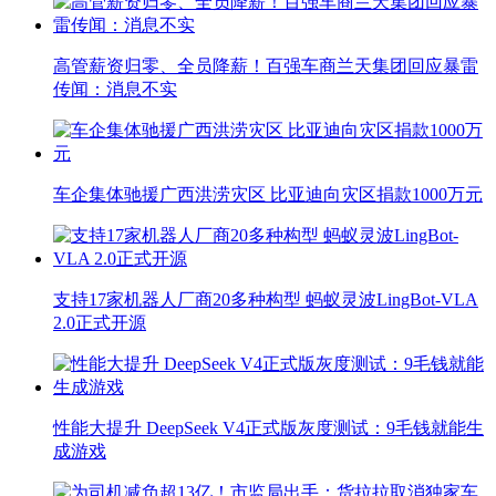
高管薪资归零、全员降薪！百强车商兰天集团回应暴雷
传闻：消息不实
车企集体驰援广西洪涝灾区 比亚迪向灾区捐款1000万元
支持17家机器人厂商20多种构型 蚂蚁灵波LingBot-VLA
2.0正式开源
性能大提升 DeepSeek V4正式版灰度测试：9毛钱就能生
成游戏