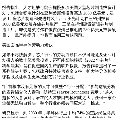
报告指出，人才短缺可能会拖慢多项美国大型芯片制造投资计
划，包括台积电计划在亚利桑那州投资高达 2650 亿美元，建
设 12 座芯片制造和先进封装工厂；美光计划在纽约州投资
1000 亿美元发展存储芯片生产；三星在得州建设逻辑芯片制
造工厂。即使是英特尔在俄亥俄州已推迟的 280 亿美元投资项
目，一旦产能提升，也将面临用工短缺问题。
美国面临半导体劳动力短缺
如果不尽快解决，芯片行业的劳动力缺口不仅可能危及企业计
划投入的数十亿美元投资，还可能影响根据《2022 年芯片与
科学法案》旨在促进国内生产的联邦拨款。报告作者提出了一
系列解决方案，包括政府持续提供资金支持、扩大半导体相关
课程以及让学生更早接触芯片行业职业。
“目前根本没有足够的人才可供整个行业分配，”参与这项分析
的麦肯锡合伙人泰勒 · 朗特里 (Taylor Roundtree) 表示，“越来
越多的人意识到，潜在的人才缺口规模如此之大，任何一家企
业都无法独自解决，整个行业必须共同应对这一挑战。”
研究显示，到 2030 年，半导体行业中约 74% 的空缺岗位将集