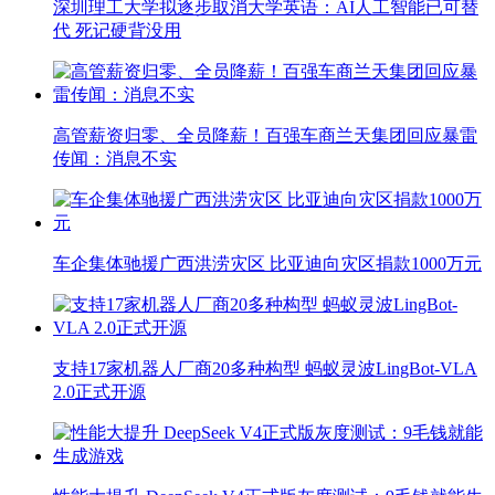
深圳理工大学拟逐步取消大学英语：AI人工智能已可替
代 死记硬背没用
高管薪资归零、全员降薪！百强车商兰天集团回应暴雷
传闻：消息不实
车企集体驰援广西洪涝灾区 比亚迪向灾区捐款1000万元
支持17家机器人厂商20多种构型 蚂蚁灵波LingBot-VLA
2.0正式开源