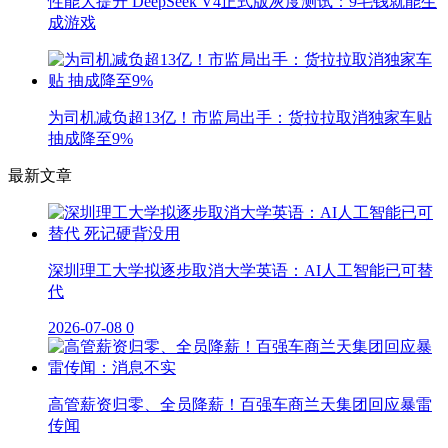
性能大提升 DeepSeek V4正式版灰度测试：9毛钱就能生
成游戏
为司机减负超13亿！市监局出手：货拉拉取消独家车贴
抽成降至9%
最新文章
深圳理工大学拟逐步取消大学英语：AI人工智能已可替
代
2026-07-08
0
高管薪资归零、全员降薪！百强车商兰天集团回应暴雷
传闻