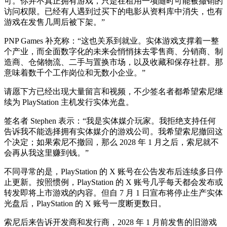
可。你并不真正拥有游戏，只是在租用一项随时可能被撤销的
访问权限。已经有人遇到过买下的电影从资料库中消失，也有
游戏在发售几周后被下架。”
PNP Games 补充称：“这也关系到就业。实体游戏支撑着一整
个产业，而全面数字化的未来会悄悄抹去零售商、分销商、制
造商、仓储物流、二手与置换市场，以及收藏和保存社群。那
意味着数千个工作岗位和无数小企业。”
请愿下方已经出现大量留言和视频，不少签名者都希望索尼继
续为 PlayStation 主机发行实体光盘。
签名者 Stephen 表示：“我是实体媒介玩家。我拒绝支持任何
告诉我不能选择拥有实体媒介的游戏公司。我希望索尼撤回这
个决定；如果索尼不撤回，那么 2028 年 1 月之后，索尼就不
会再从我这里赚到钱。”
不同寻常的是，PlayStation 的 X 账号在公告发布后连续多日停
止更新。按照惯例，PlayStation 的 X 账号几乎每天都会发布或
转发即将上市游戏的内容。但自 7 月 1 日宣布将停止生产实体
光盘后，PlayStation 的 X 账号一度断更数日。
索尼后来告诉开发商和发行商，2028 年 1 月前发售的旧游戏