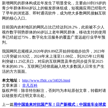
新增网民的群体构成近年发生了明显变化，主要由10到19岁的
青少年群体和60岁以上的银发群体组成，短视频应用已经取代
了早年的浏览器、即时通讯软件，成为绝大多数网民接触互联
网的核心入口。
目前国内农村地区的网民占比已经达到28.2%，此前被不少人
视作数字弱势群体的60岁以上老年网民群体，移动支付的使用
率已经超过75%，数字化生活服务的覆盖广度远超行业早年预
判。
我国网民总规模从2020年的9.89亿开始持续稳步抬升，2023年
12月突破10.92亿，2024年末上涨至11.08亿，到2025年12月顺
利突破11.25亿关口，对应的互联网普及率也同步提升至2025
年末的80.1%，互联网已经彻底融入绝大多数国人日常生产生
活的方方面面。
本文地址：
http://www.ffidc.cn/34026.html
文章来源：
非凡百科
版权声明：
除非特别标注，否则均为本站原创文章，转载时请
以链接形式注明文章出处。
上一篇
用中国造来对抗国产车！日产新模式：中国造车全球卖