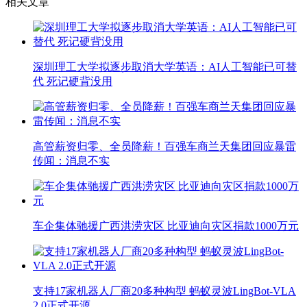
相关文章
深圳理工大学拟逐步取消大学英语：AI人工智能已可替
代 死记硬背没用
高管薪资归零、全员降薪！百强车商兰天集团回应暴雷
传闻：消息不实
车企集体驰援广西洪涝灾区 比亚迪向灾区捐款1000万元
支持17家机器人厂商20多种构型 蚂蚁灵波LingBot-VLA
2.0正式开源