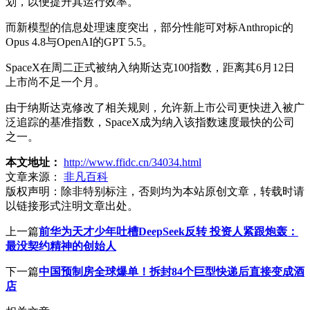
划，以便提升其运行效率。
而新模型的信息处理速度突出，部分性能可对标Anthropic的
Opus 4.8与OpenAI的GPT 5.5。
SpaceX在周二正式被纳入纳斯达克100指数，距离其6月12日
上市尚不足一个月。
由于纳斯达克修改了相关规则，允许新上市公司更快进入被广
泛追踪的基准指数，SpaceX成为纳入该指数速度最快的公司
之一。
本文地址：
http://www.ffidc.cn/34034.html
文章来源：
非凡百科
版权声明：
除非特别标注，否则均为本站原创文章，转载时请
以链接形式注明文章出处。
上一篇
前华为天才少年吐槽DeepSeek反转 投资人紧跟炮轰：
最没契约精神的创始人
下一篇
中国预制房全球爆单！拆封84个巨型快递后直接变成酒
店