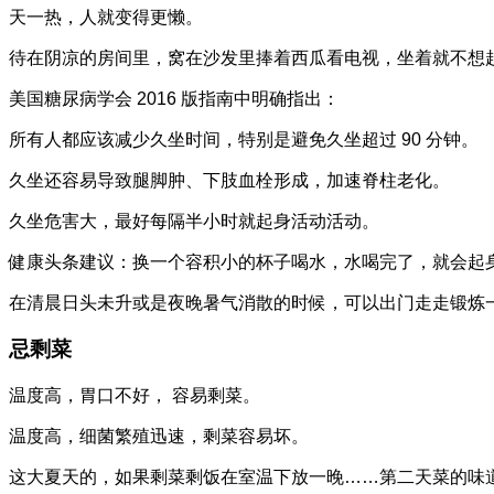
天一热，人就变得更懒。
待在阴凉的房间里，窝在沙发里捧着西瓜看电视，坐着就不想
美国糖尿病学会 2016 版指南中明确指出：
所有人都应该减少久坐时间，特别是避免久坐超过 90 分钟。
久坐还容易导致腿脚肿、下肢血栓形成，加速脊柱老化。
久坐危害大，最好每隔半小时就起身活动活动。
健康头条建议：换一个容积小的杯子喝水，水喝完了，就会起
在清晨日头未升或是夜晚暑气消散的时候，可以出门走走锻炼
忌剩菜
温度高，胃口不好， 容易剩菜。
温度高，细菌繁殖迅速，剩菜容易坏。
这大夏天的，如果剩菜剩饭在室温下放一晚……第二天菜的味道