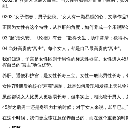
0202. 肝脾是人体最大血库。当人体有效循环血量下降时
能。
0203.“女子伤春，男子悲秋。”女人有一颗易感的心，文学
正因为女性有这个特性，从养肝的角度，如何养成一个乐观豁
03.“肠”治久安。《论衡》有云：“欲得长生，肠中常清；欲
04.当好高贵的“宫主”。每个女人，都是自己最高贵的“宫主”。
我们知道，子宫是女性区别于男性的标志性器官。女性进入4
挥自己的“宫主”地位优势。
养肝、通便和护宫，是女性长寿三宝。女性一般比男性长寿，
女性7段期后的核心“寿商”课题，就是如何发现和发挥上天礼
虽然都说女人比男人更容易长寿，但事实上，相比较于男人，
45岁之后男士还是身强力壮的时候；对于女人来说，却早已走
在这个时候，我们更应该注意保养自己的，而在这个重要的时