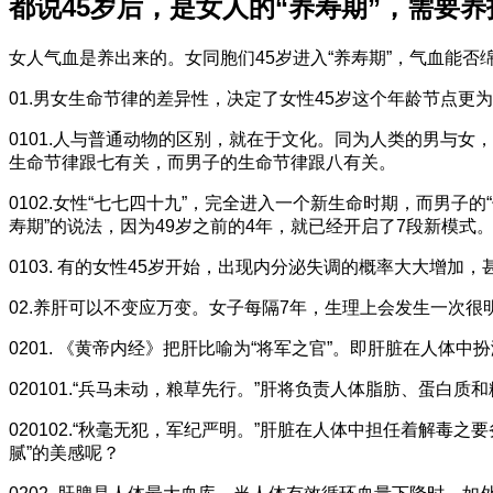
都说45岁后，是女人的“养寿期”，需要
女人气血是养出来的。女同胞们45岁进入“养寿期”，气血能
01.男女生命节律的差异性，决定了女性45岁这个年龄节点更
0101.人与普通动物的区别，就在于文化。同为人类的男与女
生命节律跟七有关，而男子的生命节律跟八有关。
0102.女性“七七四十九”，完全进入一个新生命时期，而男子
寿期”的说法，因为49岁之前的4年，就已经开启了7段新模式
0103. 有的女性45岁开始，出现内分泌失调的概率大大增
02.养肝可以不变应万变。女子每隔7年，生理上会发生一次
0201. 《黄帝内经》把肝比喻为“将军之官”。即肝脏在人体中
020101.“兵马未动，粮草先行。”肝将负责人体脂肪、蛋白质
020102.“秋毫无犯，军纪严明。”肝脏在人体中担任着解
腻”的美感呢？