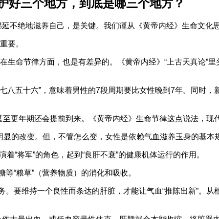
养护好三个地方，到底是哪三个地方？
否绵延不绝地滋养自己，是关键。我们谨从《黄帝内经》生命文化
为重要。
，在生命节律方面，也是有差异的。《黄帝内经》“上古天真论”里
的“七八五十六”，意味着男性的7段周期要比女性晚到7年。同时
。
加，甚至更年期还会提前到来。《黄帝内经》生命节律这点说法，
很明显的改变。但，不管怎么变，女性是依赖气血滋养玉身的基本
扮演着“将军”的角色，起到“良肝不衰”的健康机体运行的作用。
和糖等“粮草”（营养物质）的消化和吸收。
毒之要务。要维持一个良性而条达的肝脏，才能让气血“推陈出新”。