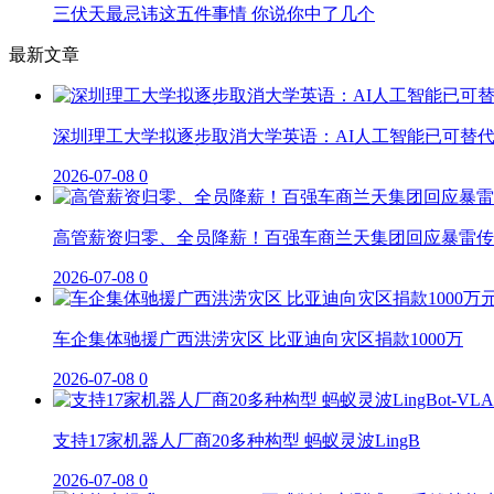
三伏天最忌讳这五件事情 你说你中了几个
最新文章
深圳理工大学拟逐步取消大学英语：AI人工智能已可替
2026-07-08
0
高管薪资归零、全员降薪！百强车商兰天集团回应暴雷传
2026-07-08
0
车企集体驰援广西洪涝灾区 比亚迪向灾区捐款1000万
2026-07-08
0
支持17家机器人厂商20多种构型 蚂蚁灵波LingB
2026-07-08
0