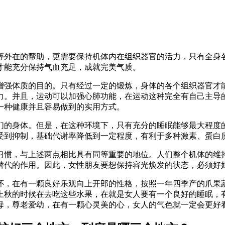
等外在的帮助，更需要保持机体内在组织器官的活力，只有全身
才能充分保持气血充足，成就完美气质。
增强体质的目的。只有经过一定的锻炼，身体的各个组织器官才
力。并且，运动可以加强心肺功能，在运动这种完全有自己主导
一种健康并且容易做到的实用方式。
们的身体。但是，在这种环境下，只有充分的睡眠能够最大程度
受到抑制，基础代谢率降低到一定程度，有利于多种激素、蛋白
习惯，与上述两点相比具有同等重要的地位。人们整个机体的维
替代的作用。因此，女性朋友要想保持容光焕发的状态，必须好
怀，在有一颗良好乐观向上开郎的性格，按照一年四季产的爪果
上秋的时候在去吃这些水果，在就是女人要有一个良好的睡眠，
母，尊老爱幼，在有一颗心灵美的心，女人的气色就一定会更好