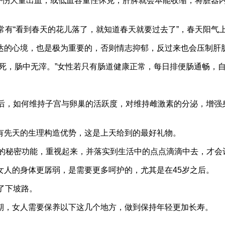
，如外伤大量出血，或低血容量性休克，肝脾就会本能收缩，将脏
作品常有“看到春天的花儿落了，就知道春天就要过去了”，春天阳气
达的心境，也是极为重要的，否则情志抑郁，反过来也会压制肝
得不死，肠中无滓。”女性若只有肠道健康正常，每日排便肠通畅，
5后，如何维持子宫与卵巢的活跃度，对维持雌激素的分泌，增强
有先天的生理构造优势，这是上天给到的最好礼物。
物的秘密功能，重视起来，并落实到生活中的点点滴滴中去，才会
女人的身体更孱弱，是需要更多呵护的，尤其是在45岁之后。
了下坡路。
期，女人需要保养以下这几个地方，做到保持年轻更加长寿。