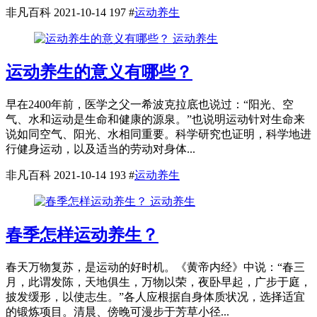
非凡百科
2021-10-14
197
#
运动养生
运动养生
运动养生的意义有哪些？
早在2400年前，医学之父一希波克拉底也说过：“阳光、空
气、水和运动是生命和健康的源泉。”也说明运动针对生命来
说如同空气、阳光、水相同重要。科学研究也证明，科学地进
行健身运动，以及适当的劳动对身体...
非凡百科
2021-10-14
193
#
运动养生
运动养生
春季怎样运动养生？
春天万物复苏，是运动的好时机。《黄帝内经》中说：“春三
月，此谓发陈，天地俱生，万物以荣，夜卧早起，广步于庭，
披发缓形，以使志生。”各人应根据自身体质状况，选择适宜
的锻炼项目。清晨、傍晚可漫步于芳草小径...