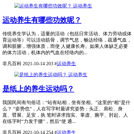
运动养生
运动养生有哪些功效呢？
传统养生学认为，适量的活动（包括日常活动、体力劳动或体
育运动等）可以活动筋骨，调节气息，畅达经络，疏通气血，
调和脏腑，增强体质，而使 人健康长寿。如果人体缺乏必要
的体力活动，机体内的气血在经络内的...
非凡百科
2021-10-14
203
#
运动养生
运动养生
是纸上的养生运动吗？
我国民间有句俗话：“站有站相，坐有坐相。”这里的“相”是什
么？ “姿势也”，人在写字时最讲究姿势：头正、肩松、身
直、臂展、足安，执 笔时讲求指实、掌虚、腕平、肘起。人
在练字时“力发于腰”，然后“使 通...
非凡百科
2021-10-14
254
#
运动养生