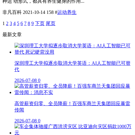
种运 动形式，都具有养生健身的作用...
非凡百科
2021-10-14
158
#
运动养生
1
2
3
4
5
6
7
8
9
下页
尾页
最新文章
深圳理工大学拟逐步取消大学英语：AI人工智能已可替
代
2026-07-08
0
高管薪资归零、全员降薪！百强车商兰天集团回应暴雷
传闻
2026-07-08
0