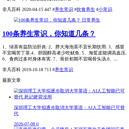
非凡百科
2020-04-15
447
#
养生常识
#
饮食养生
#
小常识
日常养生
100条养生常识，你知道几条？
1、绿茶有益防治肝炎. 2、胖大海泡茶不宜长期饮用. 3、感冒
不宜喝苦丁茶.4、胆固醇高者少吃鱿鱼. 5、海蜇皮能调高血压.
6、食肉过多对身体有害. 7、骨折初期不宜喝骨头汤.8、...
非凡百科
2019-10-18
713
#
养生常识
最新文章
深圳理工大学拟逐步取消大学英语：AI人工智能已可替
代
2026-07-08
0