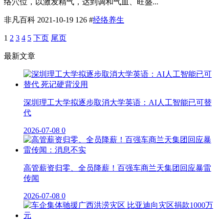
络穴位，以激发精气，达到调和气血、旺盛...
非凡百科
2021-10-19
126
#
经络养生
1
2
3
4
5
下页
尾页
最新文章
深圳理工大学拟逐步取消大学英语：AI人工智能已可替
代
2026-07-08
0
高管薪资归零、全员降薪！百强车商兰天集团回应暴雷
传闻
2026-07-08
0