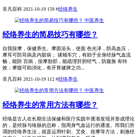
非凡百科
2021-10-19
159
#
经络养生
中医养生
经络养生的简易技巧有哪些？
自我按摩，保健养生。摩面浴头，使面 色光泽，防高血压，
摩耳可防耳病及内脏病； 揉颊车穴，有助于全身经脉气血流
畅，能防 百病，按摩肋部，能疏理肝胆经气，防腹胀 有特
效；摩腹可助消化，有开胃健脾之功...
非凡百科
2021-10-19
112
#
经络养生
中医养生
经络养生的常用方法有哪些？
经络是古人在长期生活保健和医疗实践中逐渐发现并形成理论
的，是经脉与络脉的总称，指周身气血运行的通道。而我们所
谓的经络养生法，就是运用针刺、艾灸、按摩等方法，刺激经